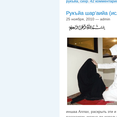
рукъйа
,
сихр
.
42 комментари
Рукъйа шар’аийа (и
25 ноября, 2010 — admin
иншаа Аллах, раскрыть эти и
расскажем, можно ли использ