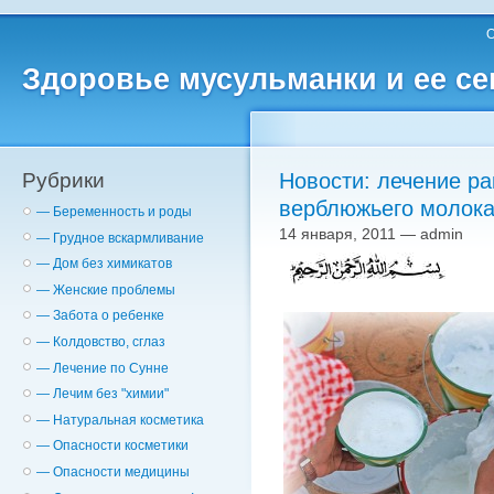
О
Здоровье мусульманки и ее с
Рубрики
Новости: лечение ра
верблюжьего молока
— Беременность и роды
14 января, 2011 — admin
— Грудное вскармливание
— Дом без химикатов
— Женские проблемы
— Забота о ребенке
— Колдовство, сглаз
— Лечение по Сунне
— Лечим без "химии"
— Натуральная косметика
— Опасности косметики
— Опасности медицины