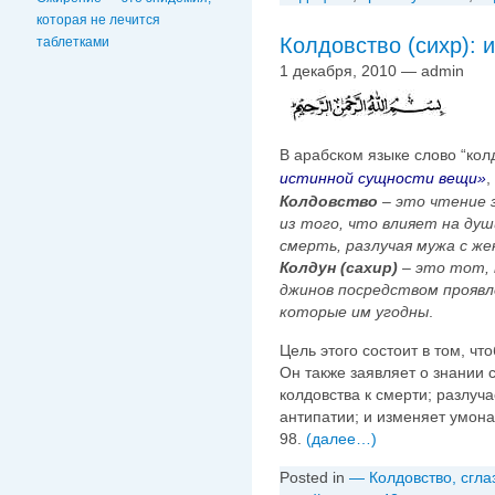
которая не лечится
Колдовство (сихр): 
таблетками
1 декабря, 2010 — admin
В арабском языке слово “кол
истинной сущности вещи»
,
Колдовство
– это чтение з
из того, что влияет на душ
смерть, разлучая мужа с жен
Колдун (сахир)
– это тот, 
джинов посредством проявле
которые им угодны
.
Цель этого состоит в том, чт
Он также заявляет о знании 
колдовства к смерти; разлуч
антипатии; и изменяет умон
98.
(далее…)
Posted in
— Колдовство, сгла