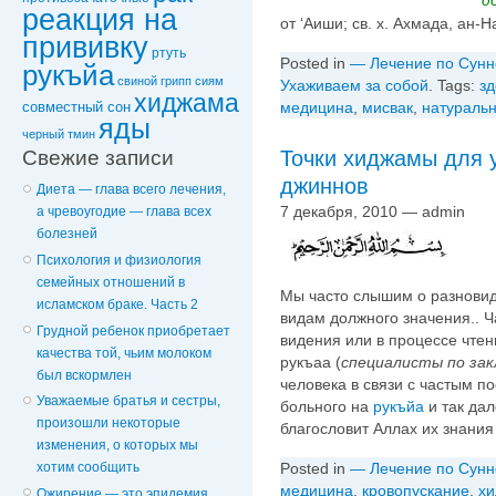
д
реакция на
от ‘Аиши; св. х. Ахмада, ан-Н
прививку
ртуть
Posted in
— Лечение по Сунн
рукъйа
свиной грипп
сиям
Ухаживаем за собой
. Tags:
зд
хиджама
медицина
,
мисвак
,
натуральн
совместный сон
яды
черный тмин
Точки хиджамы для 
Свежие записи
джиннов
Диета — глава всего лечения,
7 декабря, 2010 — admin
а чревоугодие — глава всех
болезней
Психология и физиология
семейных отношений в
Мы часто слышим о разновид
исламском браке. Часть 2
видам должного значения.. 
Грудной ребенок приобретает
видения или в процессе чте
качества той, чьим молоком
рукъаа (
специалисты по за
был вскормлен
человека в связи с частым 
Уважаемые братья и сестры,
больного на
рукъйа
и так дал
произошли некоторые
благословит Аллах их знания
изменения, о которых мы
Posted in
— Лечение по Сунн
хотим сообщить
медицина
,
кровопускание
,
х
Ожирение — это эпидемия,