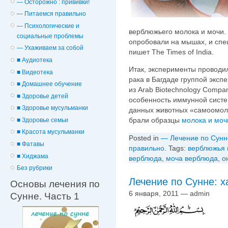
— Осторожно : прививки!
— Питаемся правильно
— Психологические и
верблюжьего молока и мочи.
cоциальные проблемы
опробовали на мышах, и спе
— Ухаживаем за собой
пишет The Times of India.
■ Аудиотека
Итак, эксперименты проводи
■ Видеотека
рака в Багдаде группой эксп
■ Домашнее обучение
из Arab Biotechnology Compa
■ Здоровье детей
особенность иммунной систе
■ Здоровье мусульманки
данных животных «самоомола
брали образцы
молока и моч
■ Здоровье семьи
■ Красота мусульманки
Posted in
— Лечение по Сунн
■ Фатавы
правильно
. Tags:
верблюжья 
■ Хиджама
верблюда
,
моча верблюда
,
о
Без рубрики
Основы лечения по
6 января, 2011 — admin
Сунне. Часть 1