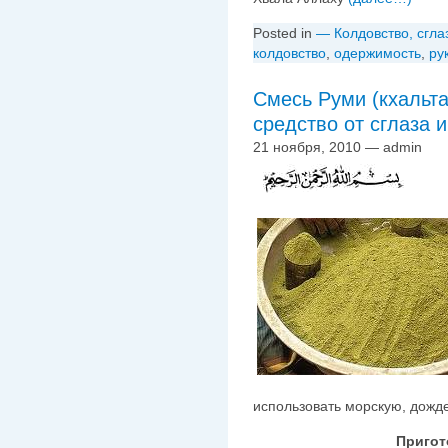
Posted in
— Колдовство, сгла
колдовствo
,
одержимость
,
ру
Смесь Руми (кхальтату р-руми
средство от сглаза 
21 ноября, 2010 — admin
использовать морскую, дожде
Пригот