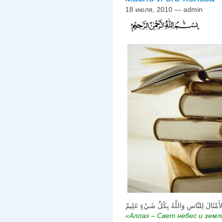
18 июля, 2010 — admin
أَمْثَالَ لِلنَّاسِ وَاللَّهُ بِكُلِّ شَيْءٍ عَلِيمٌ
«Аллах – Свет небес и земл