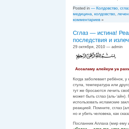
Posted in
— Колдовство, сгла
медицина
,
колдовствo
,
лечен
комментариев
»
Сглаз — истина! Реа
последствия и изле
29 октября, 2010 — admin
Ассаламу алейкум уа рах
Когда заболевает ребёнок, у
стула, температура или друг
тут же бросаются лечить сво
может быть сглаз (аль-‘айн)
использовать исламские закл
реакцией. Помните, сглаз (ал
но и убить человека, как сказ
Посланник Аллаха (мир ему и