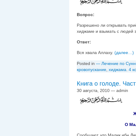
Вопрос:
Разрешено ли открывать при
хиджаме и взымать с людей з
Ответ:
Вся хвала Аллаху.
(далее…)
Posted in
— Лечение по Сунн
кровопускание
,
хиджама
.
4 к
Книга о голоде. Част
30 августа, 2010 — admin
О Ма
Сообщают, что Малик ибн Дин