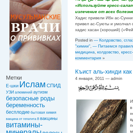
«Используйте кресс-салат,
излечение от всех болезне
Хадис привели Ибн ас-Сунни 
привел ас-Суюты и умолчал о
хадис хасан (хороший) («Фе
Posted in
— Колдовство, сгла
"химии"
,
— Питаемся правил
медицина
,
колдовствo
,
кресс
комментария
»
Къист аль-хинди как
Метки
4 января, 2011 — admin
Ислам
СПИД
Е-шки
УЗИ
аутизм
алюминий
безопасные роды
И
беременность
в
бесплодие
бытовая химия
н
вакцины
в
вакцинa от гепатита В
витамины-
п
минералы
м
волосы