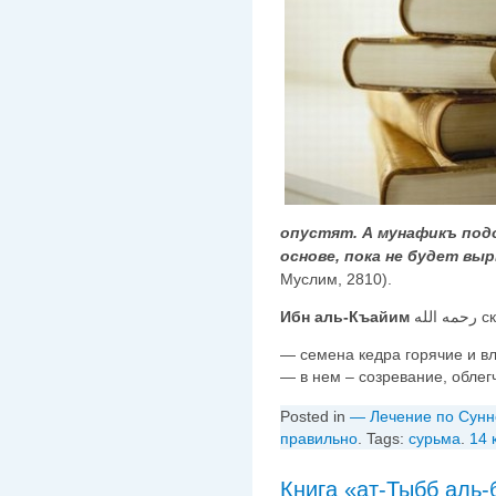
опустят. А мунафикъ под
основе, пока не будет выр
Муслим, 2810).
Ибн аль-Къайим
 الله
— семена кедра горячие и в
— в нем – созревание, облег
Posted in
— Лечение по Сунн
правильно
. Tags:
сурьма
.
14 
Книга «ат-Тыбб аль-