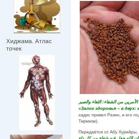
Хиджама. Атлас
точек
الأمرين من الشفاء: الثفاء والصبر
«Залог здоровья – в двух: 
хадис привел Разин, и его по
Тирмизи).
فإن الله جعل فيه شفاء من كل داء