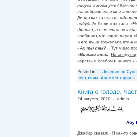
нибудь о моём уме? Как-то 
попробовав их, и мне это не
Динар как-то сказал:
«Знаете
нибудь?»
Люди ответили:
«Н
финики, а я не стал их куша
сообщает, что как-то перед
и его душа возжелала что-ни
«Ах ты так?»
. Тут мимо пр
«Возьми это»
.
На следующу
чёрствым хлебом и ничего к
Posted in
— Лечение по Сунн
пост
,
сиям
.
4 комментария
»
Книга о голоде. Част
24 августа, 2010 — admin
Абу 
Джабир сказал: «Я как-то с