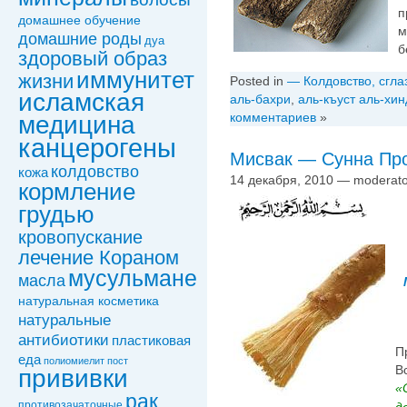
п
домашнее обучение
м
домашние роды
дуа
б
здоровый образ
иммунитет
жизни
Posted in
— Колдовство, сгла
исламская
аль-бахри
,
аль-къуст аль-хин
комментариев
»
медицина
канцерогены
Мисвак — Сунна Пр
колдовствo
кожа
14 декабря, 2010 — moderato
кормление
грудью
кровопускание
лечение Кораном
мусульмане
масла
натуральная косметика
натуральные
антибиотики
пластиковая
П
еда
полиомиелит
пост
В
прививки
«
рак
противозачаточные