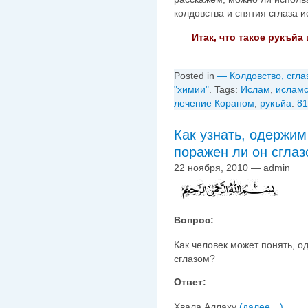
колдовства и снятия сглаза
Итак, что такое рукъйа
Posted in
— Колдовство, сгла
"химии"
. Tags:
Ислам
,
исламс
лечение Кораном
,
рукъйа
.
81
Как узнать, одержим
поражен ли он сгла
22 ноября, 2010 — admin
Вопрос:
Как человек может понять, 
сглазом?
Ответ:
Хвала Аллаху
(далее…)