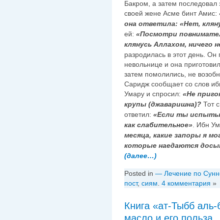
Бакром, а затем последовал 
своей жене Асме бинт Амис:
она ответила: «Нет, клян
ей:
«Посмотри повнимате
клянусь Аллахом, ничего 
разродилась в этот день. Он 
невольнице и она приготови
затем помолились, не возоб
Саридж сообщает со слов ибн
Умару и спросил:
«Не приго
крупы (джаваришна)?
Тот 
ответил:
«Если ты испыты
как слабительное»
. Ибн У
месяца, какие запоры я м
которые наедаются досыта
(далее…)
Posted in
— Лечение по Сунн
пост
,
сиям
.
4 комментария
»
Книга «ат-Тыбб аль-
масло и его польза