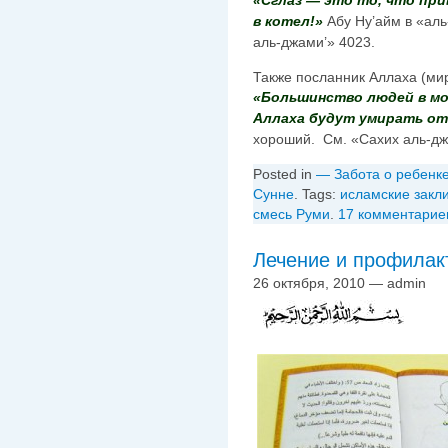
«Сглаз — это то, что при
в котел!»
Абу Ну’айм в «аль
аль-джами’» 4023.
Также посланник Аллаха (мир
«Большинство людей в мо
Аллаха будут умирать от 
хороший. См. «Сахих аль-дж
Posted in
— Забота о ребенк
Сунне
. Tags:
исламские закл
смесь Руми
.
17 комментарие
Лечение и профилак
26 октября, 2010 — admin