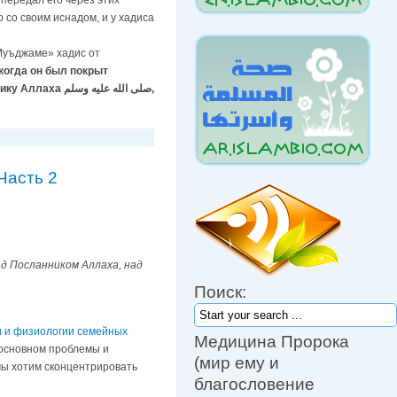
передал его через этих
 со своим иснадом, и у хадиса
Муъджаме» хадис от
صلى الله علي,
Часть 2
Пророк (мир ему и милость
Аллаха) сказал: «Для каждой
ад Посланником Аллаха, над
болезни есть лекарство, и если
Поиск:
лекарство и болезнь совпадают,
то человек вылечивается по
воле Аллаха».
ии и физиологии семейных
Медицина Пророка
Он также сказал: «Несомненно,
основном проблемы и
(мир ему и
что Всевышний Аллах
мы хотим сконцентрировать
ниспосылает болезнь и
благословение
ниспосылает (с нею) ее