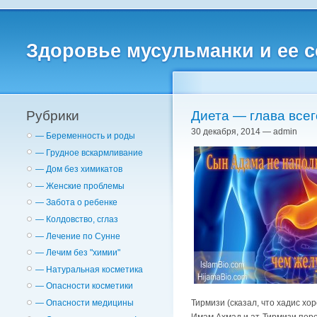
Здоровье мусульманки и ее 
Рубрики
Диета — глава всег
30 декабря, 2014 — admin
— Беременность и роды
— Грудное вскармливание
— Дом без химикатов
— Женские проблемы
— Забота о ребенке
— Колдовство, сглаз
— Лечение по Сунне
— Лечим без "химии"
— Натуральная косметика
— Опасности косметики
— Опасности медицины
Тирмизи (сказал, что хадис хо