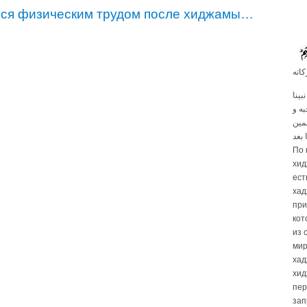
ься физическим трудом после хиджамы…
كاته
بينا
به و
مين
По 
хид
ест
хад
при
кот
из 
мир
хад
хид
пер
зап