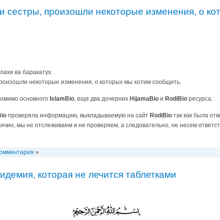
и сестры, произошли некоторые изменения, о ко
лахи ва баракатух.
произошли некоторые изменения, о которых мы хотим сообщить.
 помимо основного
IslamBio
, еще два дочерних
HijamaBio
и
RodiBio
ресурса.
Bio
проверяла информацию, выкладываемую на сайт
RodiBio
так как была отв
причин, мы не отслеживаем и не проверяем, а следовательно, не несем ответ
комментария
»
идемия, которая не лечится таблетками