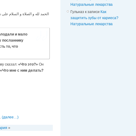
Натуральные лекарства
Гульназ
к записи
Как
الحمد لله و الصلاة و السلام على ن
защитить зубы от кариеса?
Натуральные лекарства
у посланнику
ть то, что
му сказал:
«Что это?»
Он
«Что мне с ним делать?
.
(далее…)
ария
»