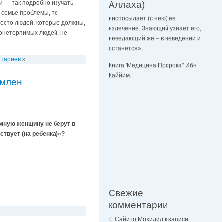
ни — так подробно изучать
Аллаха)
излечение. Знающий узнает его,
в семье проблемы, то
неведающий же – в неведении и
вместо людей, которые должны,
останется».
имонетерпимых людей, не
Книга 'Медицина Пророка" Ибн
Каййим.
нтариев
»
рмлен
мную женщину не берут в
ствует (на ребенка)»?
Свежие
комментарии
Сайито Мохидил
к записи