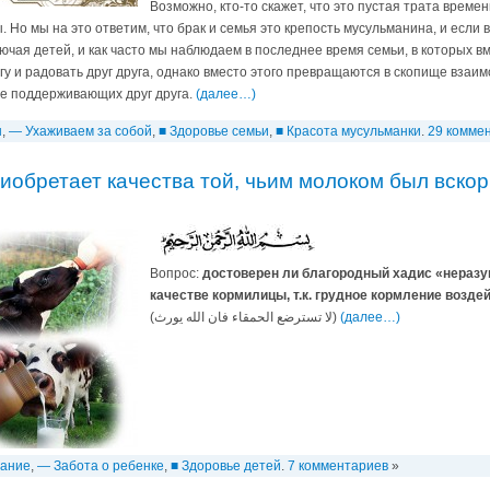
Возможно, кто-то скажет, что это пустая трата време
Но мы на это ответим, что брак и семья это крепость мусульманина, и если 
лючая детей, и как часто мы наблюдаем в последнее время семьи, в которых 
угу и радовать друг друга, однако вместо этого превращаются в скопище вза
 не поддерживающих друг друга.
(далее…)
ы
,
— Ухаживаем за собой
,
■ Здоровье семьи
,
■ Красота мусульманки
.
29 комме
иобретает качества той, чьим молоком был вско
Вопрос:
достоверен ли благородный хадис «неразу
качестве кормилицы, т.к. грудное кормление воздей
(لا تسترضع الحمقاء فان الله يورث)
(далее…)
вание
,
— Забота о ребенке
,
■ Здоровье детей
.
7 комментариев
»