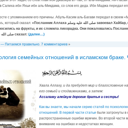
али этот хадис со слов Яхьи ибн Джабира ат-Таи, от аль-Микдама. Ан-Насаи 
в Салиха ибн Яхьи ибн аль-Микдама, со слов его деда. Ибн Маджа передал его
сте с упоминанием его причины. Абуль-Касим аль-Багави передал в своем «
ъ, который сказал:
«Посланник Аллаха صلى الله عليه وسلم завоевал Хайбар, когда он был покрыт
ись на фрукты, и их сломила лихорадка. Они пожаловались Посланнику Аллаха ه وسلم
и Посланник Аллаха صلى الله عليه وسلم сказал:
(далее…)
,
— Питаемся правильно
.
7 комментариев
»
ология семейных отношений в исламском браке. 
Хвала Аллаху, и да пребудет мир и благословение н
его семьей и сподвижниками, а затем:
Ассаламу алейкум дорогие братья и сестры!
Как вы знаете, мы начали серию статей по психолог
отношений. В первой части статьи
были затронуты в 
распространенные ошибки мужчин. Во второй части 