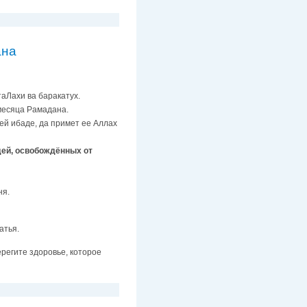
ана
аЛахи ва баракатух.
месяца Рамадана.
ей ибаде, да примет ее Аллах
дей, освобождённых от
ня.
атья.
ерегите здоровье, которое