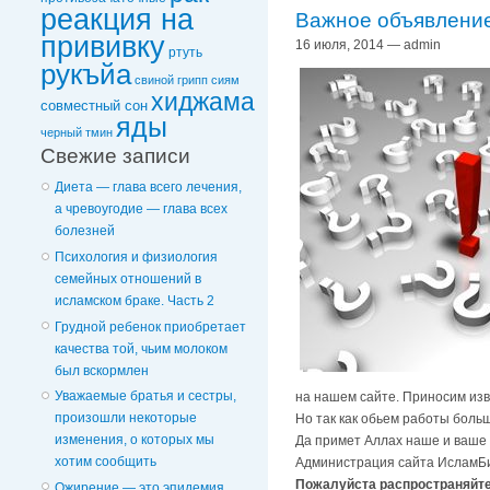
реакция на
Важное объявление
прививку
16 июля, 2014 — admin
ртуть
рукъйа
свиной грипп
сиям
хиджама
совместный сон
яды
черный тмин
Свежие записи
Диета — глава всего лечения,
а чревоугодие — глава всех
болезней
Психология и физиология
семейных отношений в
исламском браке. Часть 2
Грудной ребенок приобретает
качества той, чьим молоком
был вскормлен
Уважаемые братья и сестры,
на нашем сайте. Приносим изв
произошли некоторые
Но так как обьем работы боль
изменения, о которых мы
Да примет Аллах наше и ваше 
хотим сообщить
Администрация сайта ИсламБ
Пожалуйста распространяйт
Ожирение — это эпидемия,