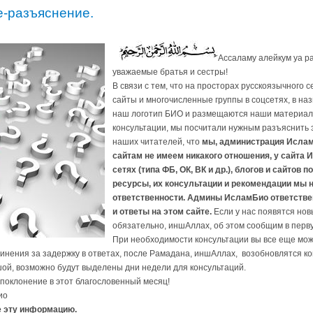
-разъяснение.
Ассаламу алейкум уа р
уважаемые братья и сестры!
В связи с тем, что на просторах русскоязычного 
сайты и многочисленные группы в соцсетях, в на
наш логотип БИО и размещаются наши материалы
консультации, мы посчитали нужным разъяснить 
наших читателей, что
мы, администрация ИсламБ
сайтам не имеем никакого отношения, у сайта 
сетях (типа ФБ, ОК, ВК и др.), блогов и сайтов 
ресурсы, их консультации и рекомендации мы 
ответственности. Админы ИсламБио ответств
и ответы на этом сайте.
Если у нас появятся нов
обязательно, иншАллах, об этом сообщим в перв
При необходимости консультации вы все еще мо
инения за задержку в ответах, после Рамадана, иншAллах, возобновлятся к
шой, возможно будут выделены дни недели для консультаций.
поклонение в этот благословенный месяц!
ио
е эту информацию.