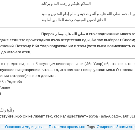
السلام عليكم و رحمة الله و بركاته
بينا محمد صلى الله عليه و آله و صحبه و سلم إمام المتقين و سيد
الخلق أجمين المبعوث رحمة للعالمين أما بعد
Пророк صلى الله عليه وسلم и его сподвижники много голодали и мало
И даже если это происходило из-за отсутствия еды, Аллах выбирает Своем
ожений. Поэтому Ибн Умар подражал им в этом (хотя имел возможность ес
 до него его отец
.
со средством, способствующим пищеварению и (Ибн Умар) обратившись к не
вующее пищеварению: что — то, что поможет пище усвоиться.»
Он сказал:
ении которого) я не ел досыта.
его Аллах.
ا
وَكُلُوا وَاشْرَ
ствуйте, ибо Он не любит тех, кто излишествует»
(сура «аль-А‘раф», аят 31)
,
— Опасности медицины
,
— Питаемся правильно
. Tags:
Ожирение
.
3 коммент