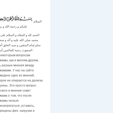
السلام
عليكم و رحمة الله و بر
الحمد لله و الصلاة و السلام على ن
محمد صلى الله عليه و آله و صح
سلم إمام المتقين و سيد الخلق أج
المبعوث رحمة للعالمين أما بعد :
некоторым вопросам
жамы, как и многим другим,
ь разные мнения между
жамами. У нас на сайте
ведено одно из мнений,
орое не опирается на далилы
сунны. Это просто вопрос
ского и мнение-совет
жама о том, что после
жамы нельзя
енапрягаться, уставать,
рещены физ. нагрузки и