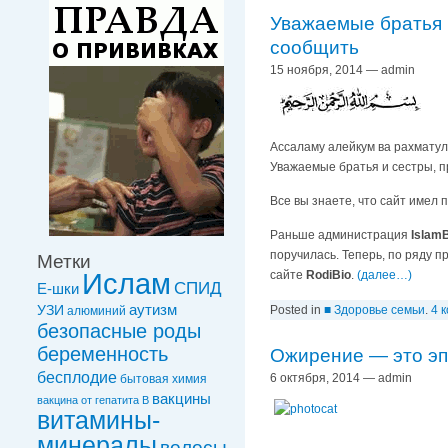
Уважаемые братья 
сообщить
15 ноября, 2014 — admin
Ассаламу алейкум ва рахматул
Уважаемые братья и сестры, 
Все вы знаете, что сайт имел
Раньше администрация
Islam
поручилaсь. Теперь, по ряду 
Метки
Ислам
сайте
RodiBio
.
(далее…)
СПИД
Е-шки
УЗИ
аутизм
Posted in
■ Здоровье семьи
.
4 
алюминий
безопасные роды
беременность
Ожирение — это эп
бесплодие
6 октября, 2014 — admin
бытовая химия
вакцины
вакцинa от гепатита В
витамины-
минералы
волосы