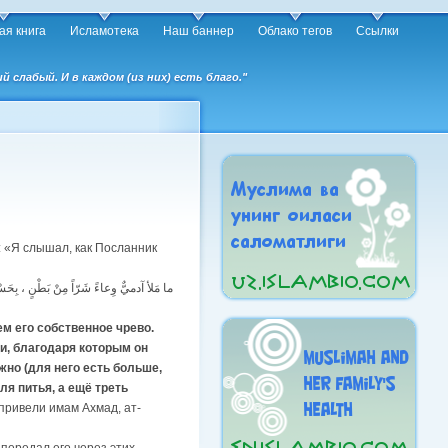
ая книга
Исламотека
Наш баннер
Облако тегов
Ссылки
слабый. И в каждом (из них) есть благо."
 «Я слышал, как Посланник
ما مَلأ آدميٌّ وِعاءً شَرّاً مِنْ بَطْنٍ ، بِحَ ،
ем его собственное чрево.
и, благодаря которым он
жно (для него есть больше,
ля питья, а ещё треть
привели имам Ахмад, ат-