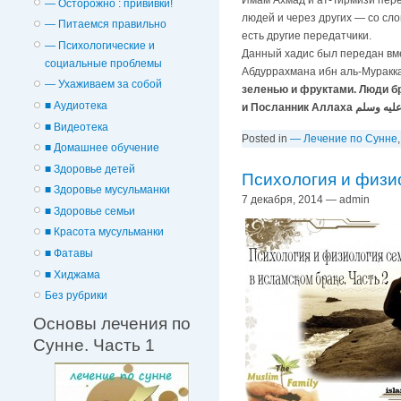
Имам Ахмад и ат-Тирмизи перед
— Осторожно : прививки!
людей и через других — со сло
— Питаемся правильно
есть другие передатчики.
— Психологические и
Данный хадис был передан вме
cоциальные проблемы
Абдуррахмана ибн аль-Муракка
— Ухаживаем за собой
зеленью и фруктами. Люди бросил
■ Аудиотека
■ Видеотека
Posted in
— Лечение по Сунне
■ Домашнее обучение
■ Здоровье детей
Психология и физи
■ Здоровье мусульманки
7 декабря, 2014 — admin
■ Здоровье семьи
■ Красота мусульманки
■ Фатавы
■ Хиджама
Без рубрики
Основы лечения по
Сунне. Часть 1