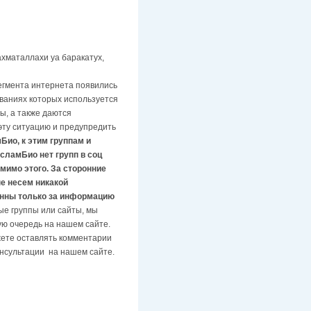
ахматаллахи уа баракатух,
сегмента интернета появились
званиях которых используется
, а также даются
эту ситуацию и предупредить
ио, к этим группам и
ИсламБио нет групп в соц
помимо этого. За сторонние
не несем никакой
енны только за информацию
ые группы или сайты, мы
ую очередь на нашем сайте.
жете оставлять комментарии
онсультации на нашем сайте.