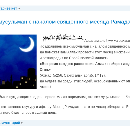
ариев нет
»
мусульман с началом священного месяца Рамад
Ассалам алейкум уа рахмат
Поздравляем всех мусульман с началом священного 
Да поможет вам Аллах провести этот месяц в искренн
и вознаградит по Своей великой милости.
«Во время каждого разговения, Аллах выберет лю
Огня.»
(Ахмад, 5/256, Сахих аль-Таргиб, 1/419).
Да будете вы среди этих людей, освобожденных от ог
Аминь!
бых и нуждающихся единоверцев. Аллах определил, что все мусульмане — бр
ответственно к сухуру и ифтару. Месяц Рамадан — это не месяц обжорства. Б
а него будет спрос в судный день.
комментарий
»