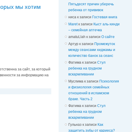
Пятьдесят причин уберечь
торых мы хотим
ребенка от прививок
ниса
к записи
Гостевая книга
Maret
к записи
Кыст аль-хинди
– семейная аптечка
amatuLlah
к записи
О сайте
Артур
к записи
Промежуток
между сеансами хиджамы и
количество банок за сеанс
Фатима
к записи
Стул
ребенка на грудном
етственна за сайт, за который
вскармливании
ственности за информацию на
Муслима
к записи
Психология
и физиология семейных
отношений в исламском
браке. Часть 2
Фатима
к записи
Стул
ребенка на грудном
вскармливании
Гульназ
к записи
Как
защитить зубы от кариеса?