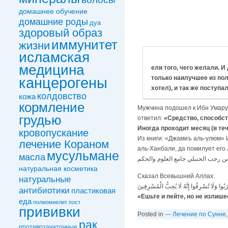
домашнее обучение
домашние роды
дуа
здоровый образ
иммунитет
жизни
исламская
медицина
ели того, чего желали. 
только наилучшее из пол
канцерогены
хотел), и так же поступал
колдовствo
кожа
кормление
Мужчина подошел к Ибн Умару 
грудью
ответил:
«Средство, способст
Иногда проходит месяц (в теч
кровопускание
лечение Кораном
аль-Ханбали‏, да помилует 
мусульмане
масла
بن رجب الحنبلي جامع العلوم والحكم‏
натуральная косметика
Сказал Всевышний Аллах:
натуральные
بُوا وَلَا تُسْرِفُوا إِنَّهُ لَا يُحِبُّ الْمُسْرِفِينَ
антибиотики
пластиковая
«Ешьте и пейте, но не излише
еда
полиомиелит
пост
прививки
Posted in
— Лечение по Сунне
рак
противозачаточные