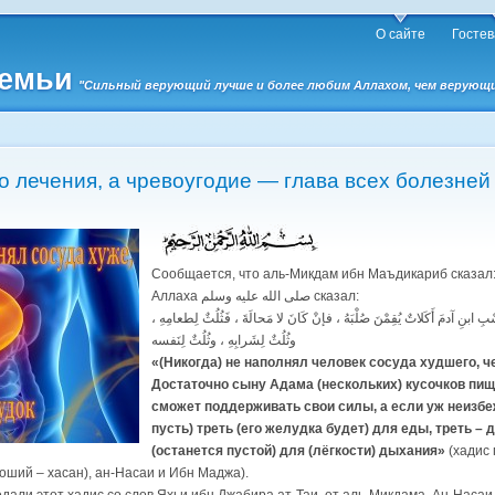
О сайте
Гостев
семьи
"Сильный верующий лучше и более любим Аллахом, чем верующий 
о лечения, а чревоугодие — глава всех болезней
Сообщается, что аль-Микдам ибн Маъдикариб сказал:
Аллаха صلى الله عليه وسلم сказал:
سْبِ ابنِ آدمَ أَكَلاتٌ يُقِمْنَ صُلْبَهُ ، فإنْ كَانَ لا مَحالَةَ ، فَثُلُثٌ لِطعامِهِ
وثُلُثٌ لِشَرابِهِ ، وثُلُثٌ لِنَفسه
«(Никогда) не наполнял человек сосуда худшего, ч
Достаточно сыну Адама (нескольких) кусочков пищ
сможет поддерживать свои силы, а если уж неизбе
пусть) треть (его желудка будет) для еды, треть – д
(останется пустой) для (лёгкости) дыхания»
(хадис 
роший – хасан), ан-Насаи и Ибн Маджа).