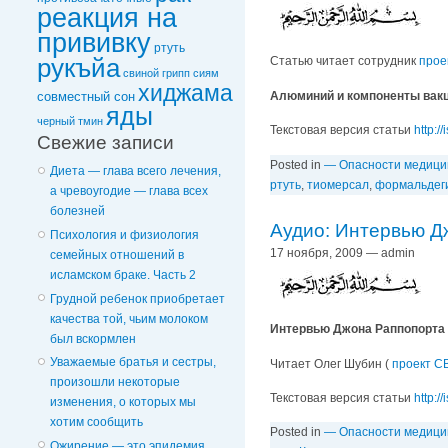
реакция на
прививку
ртуть
рукъйа
Статью читает сотрудник
прое
свиной грипп
сиям
хиджама
Алюминий и компоненты вакц
совместный сон
яды
черный тмин
Текстовая версия статьи
http:/
Свежие записи
Posted in
— Опасности медиц
Диета — глава всего лечения,
ртуть
,
тиомерсал
,
формальдег
а чревоугодие — глава всех
болезней
Аудио: Интервью Д
Психология и физиология
17 ноября, 2009 — admin
семейных отношений в
исламском браке. Часть 2
Грудной ребенок приобретает
качества той, чьим молоком
Интервью Джона Раппопорта
был вскормлен
Уважаемые братья и сестры,
Читает Олег Шубин (
проект С
произошли некоторые
Текстовая версия статьи
http:/
изменения, о которых мы
хотим сообщить
Posted in
— Опасности медиц
Ожирение — это эпидемия,