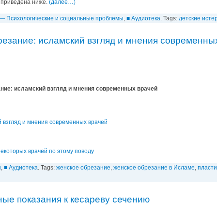
 приведена ниже.
(далее…)
— Психологические и cоциальные проблемы
,
■ Аудиотека
. Tags:
детские исте
резание: исламский взгляд и мнения современны
ние: исламский взгляд и мнения современных врачей
 взгляд и мнения современных врачей
некоторых врачей по этому поводу
ы
,
■ Аудиотека
. Tags:
женское обрезание
,
женское обрезание в Исламе
,
пласти
ные показания к кесареву сечению