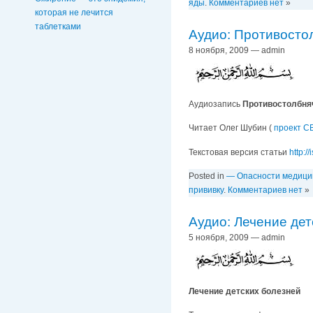
яды
.
Комментариев нет
»
которая не лечится
таблетками
Аудио: Противосто
8 ноября, 2009 — admin
Аудиозапись
Противостолбня
Читает Олег Шубин (
проект С
Текстовая версия статьи
http:/
Posted in
— Опасности медиц
прививку
.
Комментариев нет
»
Аудио: Лечение дет
5 ноября, 2009 — admin
Лечение детских болезней