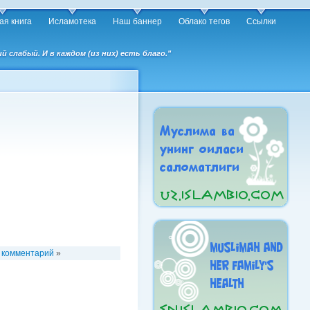
ая книга
Исламотека
Наш баннер
Облако тегов
Ссылки
слабый. И в каждом (из них) есть благо."
 комментарий
»