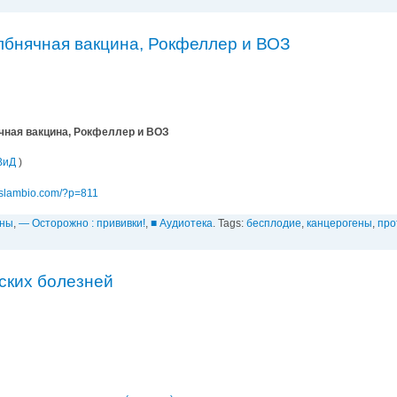
лбнячная вакцина, Рокфеллер и ВОЗ
чная вакцина, Рокфеллер и ВОЗ
ВиД
)
/islambio.com/?p=811
ины
,
— Осторожно : прививки!
,
■ Аудиотека
. Tags:
бесплодие
,
канцерогены
,
про
ских болезней