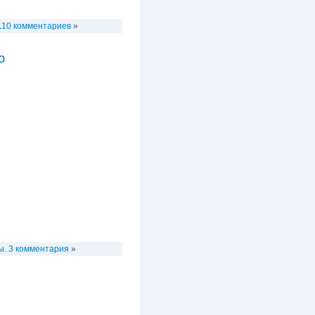
110 комментариев
»
ю
ы
.
3 комментария
»