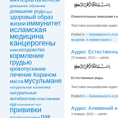
домашнее обучение
домашние роды
дуа
здоровый образ
Относительные показания к 
иммунитет
жизни
Текстовая расшифровка аудио
исламская
медицина
Posted in
— Беременность и р
кесарево
.
4 комментария
»
канцерогены
колдовствo
кожа
Аудио: Естественн
кормление
23 января, 2010 — admin
грудью
кровопускание
лечение Кораном
Естественные роды
мусульмане
масла
натуральная косметика
Текстовая расшифровка аудио
натуральные
Posted in
— Беременность и р
антибиотики
пластиковая
еда
полиомиелит
пост
Аудио: Алюминий и
прививки
3 января, 2010 — admin
рак
противозачаточные