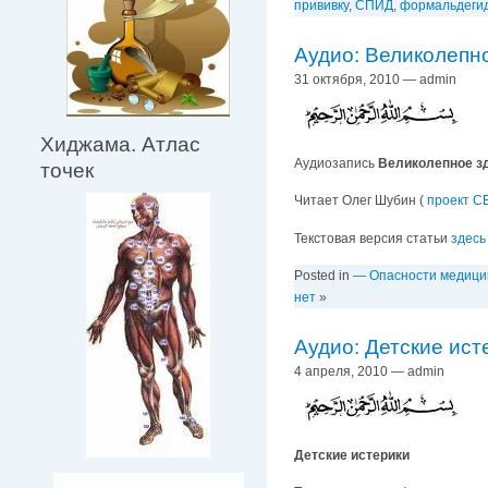
прививку
,
СПИД
,
формальдеги
Аудио: Великолепн
31 октября, 2010 — admin
Хиджама. Атлас
Аудиозапись
Великолепное з
точек
Читает Олег Шубин (
проект С
Текстовая версия статьи
здесь
Posted in
— Опасности медиц
нет
»
Аудио: Детские ист
4 апреля, 2010 — admin
Детские истерики