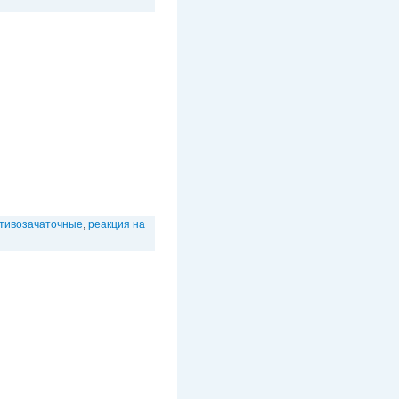
тивозачаточные
,
реакция на