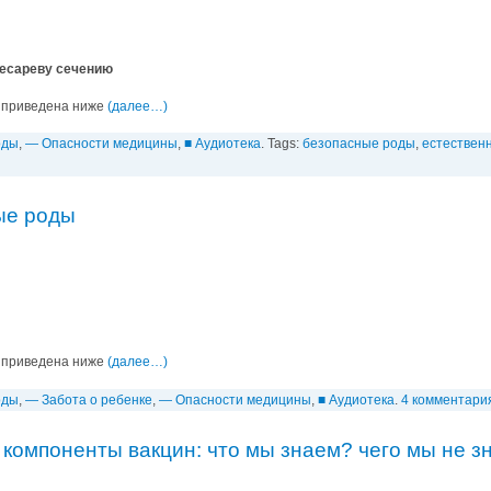
кесареву сечению
 приведена ниже
(далее…)
оды
,
— Опасности медицины
,
■ Аудиотека
. Tags:
безопасные роды
,
естествен
ые роды
 приведена ниже
(далее…)
оды
,
— Забота о ребенке
,
— Опасности медицины
,
■ Аудиотека
.
4 комментари
 компоненты вакцин: что мы знаем? чего мы не з