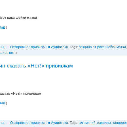
й от рака шейки матки
ВиД
)
ины
,
— Осторожно : прививки!
,
■ Аудиотека
. Tags:
вакцина от рака шейки матки
риев нет
»
ин сказать «Нет!» прививкам
казать «Нет!» прививкам
ВиД
)
ины
,
— Осторожно : прививки!
,
■ Аудиотека
. Tags:
алюминий
,
вакцины
,
канцеро