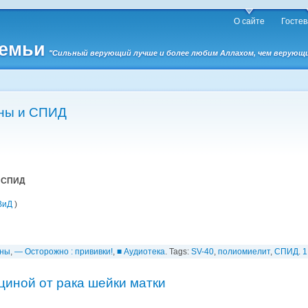
О сайте
Гостев
семьи
"Сильный верующий лучше и более любим Аллахом, чем верующий 
ины и СПИД
и СПИД
ВиД
)
ины
,
— Осторожно : прививки!
,
■ Аудиотека
. Tags:
SV-40
,
полиомиелит
,
СПИД
.
1
циной от рака шейки матки