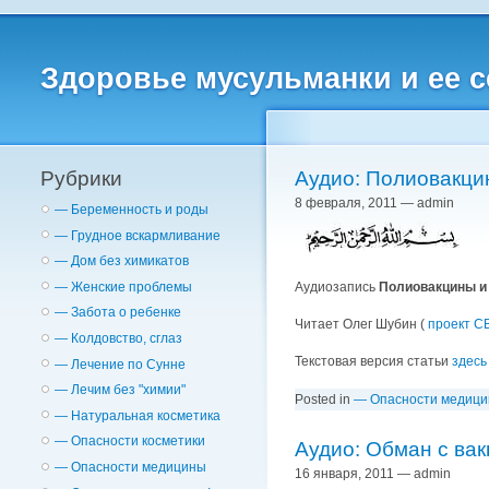
Здоровье мусульманки и ее 
Рубрики
Аудио: Полиовакц
8 февраля, 2011 — admin
— Беременность и роды
— Грудное вскармливание
— Дом без химикатов
Аудиозапись
Полиовакцины 
— Женские проблемы
— Забота о ребенке
Читает Олег Шубин (
проект С
— Колдовство, сглаз
Текстовая версия статьи
здесь
— Лечение по Сунне
— Лечим без "химии"
Posted in
— Опасности медиц
— Натуральная косметика
— Опасности косметики
Аудио: Обман с вак
— Опасности медицины
16 января, 2011 — admin