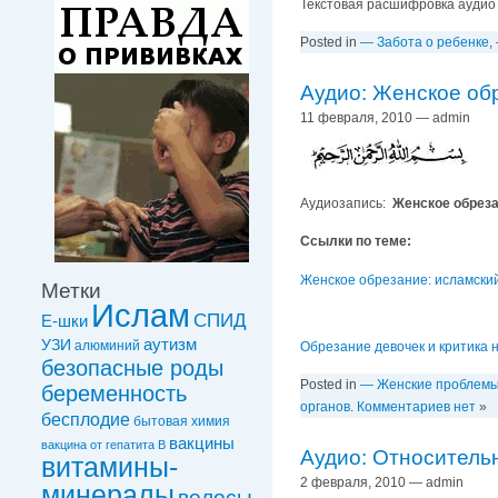
Текстовая расшифровка аудио
Posted in
— Забота о ребенке
,
Аудио: Женское об
11 февраля, 2010 — admin
Аудиозапись:
Женское обреза
Ссылки по теме:
Женское обрезание: исламский
Метки
Ислам
СПИД
Е-шки
УЗИ
аутизм
алюминий
Обрезание девочек и критика 
безопасные роды
Posted in
— Женские проблем
беременность
органов
.
Комментариев нет
»
бесплодие
бытовая химия
вакцины
вакцинa от гепатита В
Аудио: Относитель
витамины-
2 февраля, 2010 — admin
минералы
волосы