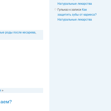
Натуральные лекарства
Гульназ
к записи
Как
защитить зубы от кариеса?
Натуральные лекарства
ные роды после кесарева
,
я
»
наем?