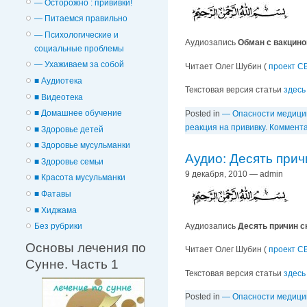
— Осторожно : прививки!
— Питаемся правильно
— Психологические и
Аудиозапись
Обман с вакцино
cоциальные проблемы
— Ухаживаем за собой
Читает Олег Шубин (
проект С
■ Аудиотека
Текстовая версия статьи
здесь
■ Видеотека
■ Домашнее обучение
Posted in
— Опасности медиц
реакция на прививку
.
Коммента
■ Здоровье детей
■ Здоровье мусульманки
Аудио: Десять прич
■ Здоровье семьи
9 декабря, 2010 — admin
■ Красота мусульманки
■ Фатавы
■ Хиджама
Аудиозапись
Десять причин с
Без рубрики
Основы лечения по
Читает Олег Шубин (
проект С
Сунне. Часть 1
Текстовая версия статьи
здесь
Posted in
— Опасности медиц