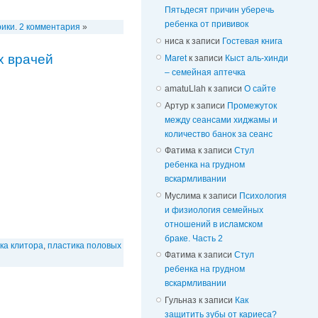
Пятьдесят причин уберечь
ребенка от прививок
рики
.
2 комментария
»
ниса
к записи
Гостевая книга
х врачей
Maret
к записи
Кыст аль-хинди
– семейная аптечка
amatuLlah
к записи
О сайте
Артур
к записи
Промежуток
между сеансами хиджамы и
количество банок за сеанс
Фатима
к записи
Стул
ребенка на грудном
вскармливании
Муслима
к записи
Психология
и физиология семейных
отношений в исламском
браке. Часть 2
ка клитора
,
пластика половых
Фатима
к записи
Стул
ребенка на грудном
вскармливании
Гульназ
к записи
Как
защитить зубы от кариеса?