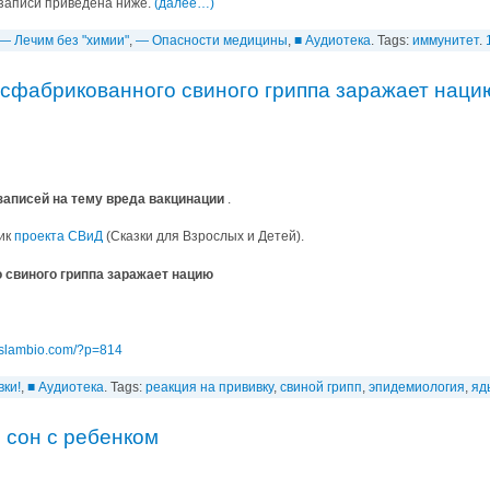
записи приведена ниже.
(далее…)
— Лечим без "химии"
,
— Опасности медицины
,
■ Аудиотека
. Tags:
иммунитет
.
 сфабрикованного свиного гриппа заражает наци
аписей на тему вреда вакцинации
.
ник
проекта СВиД
(Сказки для Взрослых и Детей).
 свиного гриппа заражает нацию
/islambio.com/?p=814
вки!
,
■ Аудиотека
. Tags:
реакция на прививку
,
свиной грипп
,
эпидемиология
,
яд
 сон с ребенком