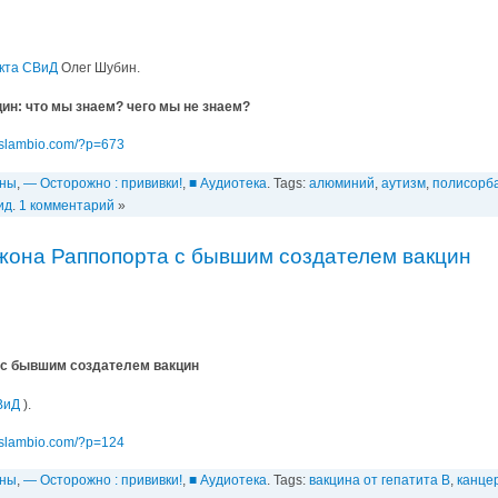
кта СВиД
Олег Шубин.
ин: что мы знаем? чего мы не знаем?
/islambio.com/?p=673
ины
,
— Осторожно : прививки!
,
■ Аудиотека
. Tags:
алюминий
,
аутизм
,
полисорб
ид
.
1 комментарий
»
жона Раппопорта с бывшим создателем вакцин
 с бывшим создателем вакцин
ВиД
).
/islambio.com/?p=124
ины
,
— Осторожно : прививки!
,
■ Аудиотека
. Tags:
вакцинa от гепатита В
,
канце