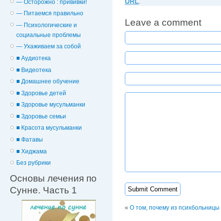
URL
.
— Осторожно : прививки!
— Питаемся правильно
Leave a comment
— Психологические и
cоциальные проблемы
— Ухаживаем за собой
■ Аудиотека
■ Видеотека
■ Домашнее обучение
■ Здоровье детей
■ Здоровье мусульманки
■ Здоровье семьи
■ Красота мусульманки
■ Фатавы
■ Хиджама
Без рубрики
Основы лечения по
Сунне. Часть 1
«
О том, почему из психбольницы