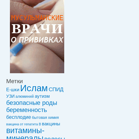
Метки
Ислам
СПИД
Е-шки
УЗИ
аутизм
алюминий
безопасные роды
беременность
бесплодие
бытовая химия
вакцины
вакцинa от гепатита В
витамины-
минералы
волосы