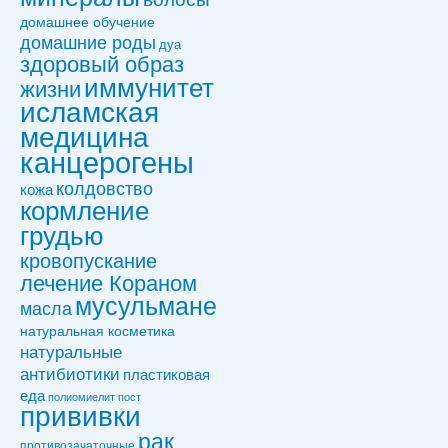
домашнее обучение
домашние роды
дуа
здоровый образ
иммунитет
жизни
исламская
медицина
канцерогены
колдовствo
кожа
кормление
грудью
кровопускание
лечение Кораном
мусульмане
масла
натуральная косметика
натуральные
антибиотики
пластиковая
еда
полиомиелит
пост
прививки
рак
противозачаточные