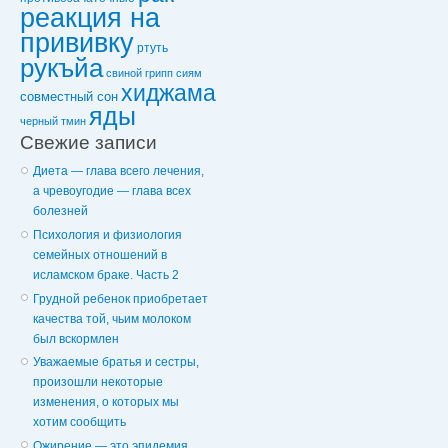
реакция на
прививку
ртуть
рукъйа
свиной грипп
сиям
хиджама
совместный сон
яды
черный тмин
Свежие записи
Диета — глава всего лечения,
а чревоугодие — глава всех
болезней
Психология и физиология
семейных отношений в
исламском браке. Часть 2
Грудной ребенок приобретает
качества той, чьим молоком
был вскормлен
Уважаемые братья и сестры,
произошли некоторые
изменения, о которых мы
хотим сообщить
Ожирение — это эпидемия,