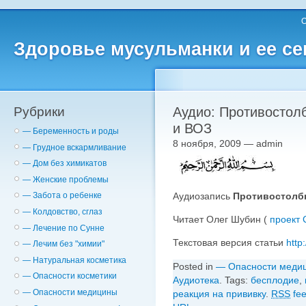
О
Здоровье мусульманки и ее с
Рубрики
Аудио: Противостол
и ВОЗ
— Беременность и роды
8 ноября, 2009 — admin
— Грудное вскармливание
— Дом без химикатов
— Женские проблемы
Аудиозапись
Противостолбн
— Забота о ребенке
— Колдовство, сглаз
Читает Олег Шубин (
проект
— Лечение по Сунне
Текстовая версия статьи
http
— Лечим без "химии"
— Натуральная косметика
Posted in
— Опасности меди
— Опасности косметики
Аудиотека
. Tags:
бесплодие
,
— Опасности медицины
реакция на прививку
.
RSS
fee