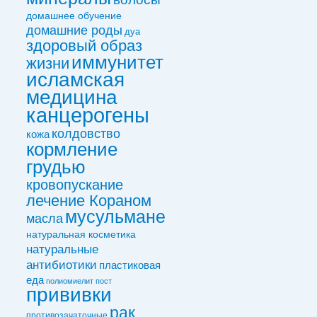
домашнее обучение
домашние роды
дуа
здоровый образ
иммунитет
жизни
исламская
медицина
канцерогены
колдовствo
кожа
кормление
грудью
кровопускание
лечение Кораном
мусульмане
масла
натуральная косметика
натуральные
антибиотики
пластиковая
еда
полиомиелит
пост
прививки
рак
противозачаточные