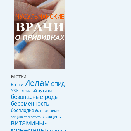
Метки
Ислам
СПИД
Е-шки
УЗИ
аутизм
алюминий
безопасные роды
беременность
бесплодие
бытовая химия
вакцины
вакцинa от гепатита В
витамины-
минералы
волосы