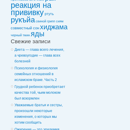
реакция на
прививку
ртуть
рукъйа
свиной грипп
сиям
хиджама
совместный сон
яды
черный тмин
Свежие записи
Диета — глава всего лечения,
а чревоугодие — глава всех
болезней
Психология и физиология
семейных отношений в
исламском браке. Часть 2
Грудной ребенок приобретает
качества той, чьим молоком
был вскормлен
Уважаемые братья и сестры,
произошли некоторые
изменения, о которых мы
хотим сообщить
Ожирение — это эпидемия,