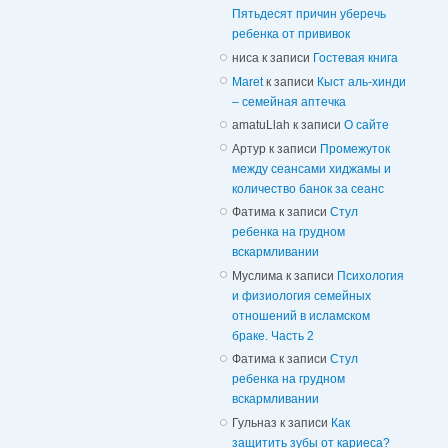
Пятьдесят причин уберечь
ребенка от прививок
ниса
к записи
Гостевая книга
Maret
к записи
Кыст аль-хинди
– семейная аптечка
amatuLlah
к записи
О сайте
Артур
к записи
Промежуток
между сеансами хиджамы и
количество банок за сеанс
Фатима
к записи
Стул
ребенка на грудном
вскармливании
Муслима
к записи
Психология
и физиология семейных
отношений в исламском
браке. Часть 2
Фатима
к записи
Стул
ребенка на грудном
вскармливании
Гульназ
к записи
Как
защитить зубы от кариеса?