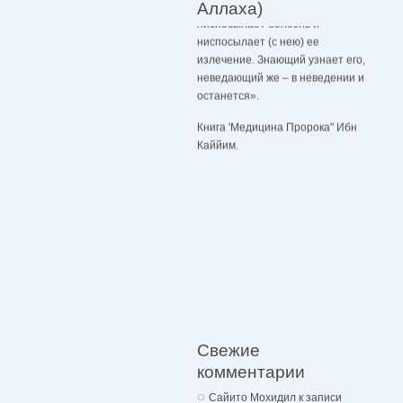
Аллаха)
ниспосылает болезнь и
ниспосылает (с нею) ее
излечение. Знающий узнает его,
неведающий же – в неведении и
останется».
Книга 'Медицина Пророка" Ибн
Каййим.
Свежие
комментарии
Сайито Мохидил
к записи