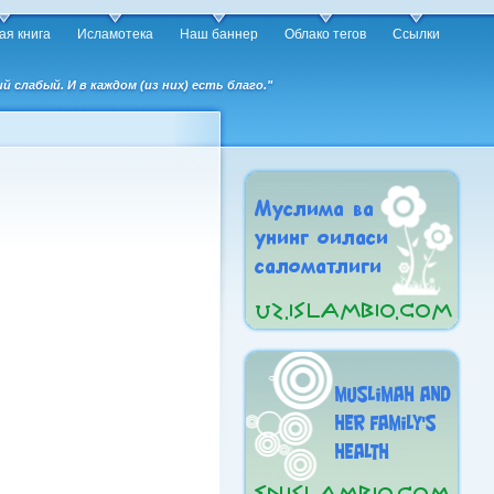
ая книга
Исламотека
Наш баннер
Облако тегов
Ссылки
слабый. И в каждом (из них) есть благо."