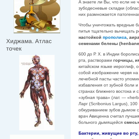
А знаете ли Вы, что если не
зубодесневые складки (облас
них размножается патогенна
Чтобы уничтожать вредные ба
питья тщательно вычищать ро
настойкой
прополиса
, аир
Хиджама. Атлас
семенами белены (henbane
точек
600 до Р. Х. в Индии бороли
рта, растворами
горчицы, и
китайском языке иероглиф, 
собой изображение червя на 
лечебной пасты часто упоми
избавления от зубной боли и 
странах ближнего востока и 
«зубная трава» (лат. — «herb
Ларг (Scribonius Largus), 10
обкуриванием зубов дымом с
врач Авиценна считал лучши
больного дымящейся
смесь
Бактерии, живущие во рту,