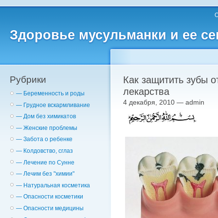
О
Здоровье мусульманки и ее с
Рубрики
Как защитить зубы 
лекарства
— Беременность и роды
4 декабря, 2010 — admin
— Грудное вскармливание
— Дом без химикатов
— Женские проблемы
— Забота о ребенке
— Колдовство, сглаз
— Лечение по Сунне
— Лечим без "химии"
— Натуральная косметика
— Опасности косметики
— Опасности медицины