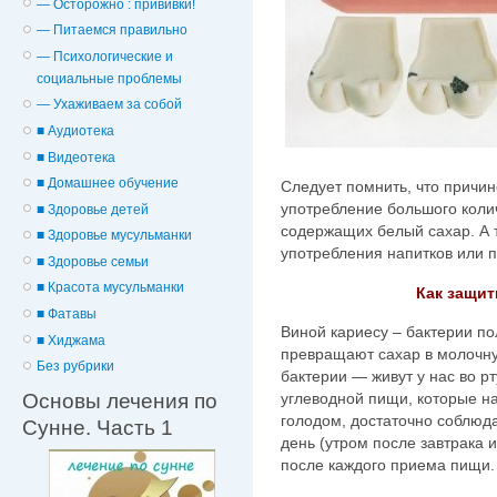
— Осторожно : прививки!
— Питаемся правильно
— Психологические и
cоциальные проблемы
— Ухаживаем за собой
■ Аудиотека
■ Видеотека
■ Домашнее обучение
Следует помнить, что причи
употребление большого колич
■ Здоровье детей
содержащих белый сахар. А т
■ Здоровье мусульманки
употребления напитков или 
■ Здоровье семьи
■ Красота мусульманки
Как защит
■ Фатавы
Виной кариесу – бактерии по
■ Хиджама
превращают сахар в молочну
Без рубрики
бактерии — живут у нас во р
Основы лечения по
углеводной пищи, которые на
голодом, достаточно соблюда
Сунне. Часть 1
день (утром после завтрака 
после каждого приема пищи.