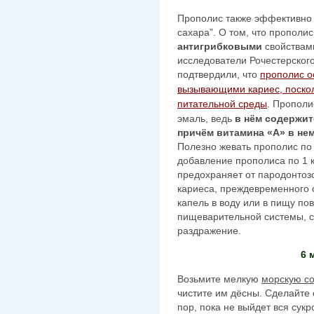
Прополис также эффективно и
сахара”. О том, что прополи
антигрибковыми
свойствами
исследователи Рочестерског
подтвердили, что
прополис о
вызывающими кариес, поскол
питательной среды
. Прополи
эмаль, ведь
в нём содержит
причём витамина «А» в нем
Полезно жевать прополис по 1
добавление прополиса по 1 
предохраняет от пародонтозо
кариеса, преждевременного с
капель в воду или в пищу п
пищеварительной системы, с
раздражение.
6 
Возьмите мелкую
морскую со
чистите им дёсны. Сделайте 
пор, пока не выйдет вся сукр