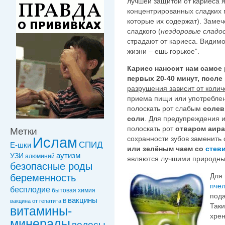
лучшей защитой от кариеса 
концентрированных сладких п
которые их содержат). Замеч
сладкого (
нездоровые сладо
страдают от кариеса. Видимо
жизни – ешь горькое”.
Кариес наносит нам самое
первых 20-40 минут, после
разрушения зависит от колич
приема пищи или употреблен
полоскать рот слабым
солев
соли
. Для предупреждения и
полоскать рот
отваром аира
Метки
сохранности зубов заменить 
Ислам
СПИД
Е-шки
или зелёным чаем со
стев
УЗИ
аутизм
алюминий
являются лучшими природны
безопасные роды
Для 
беременность
пчел
бесплодие
бытовая химия
пода
вакцины
вакцинa от гепатита В
Таки
витамины-
хрен
минералы
волосы