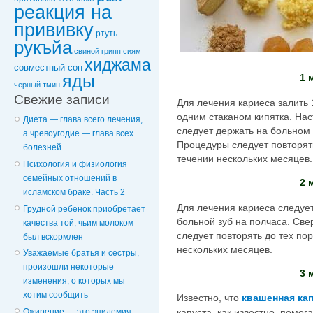
реакция на
прививку
ртуть
рукъйа
свиной грипп
сиям
хиджама
совместный сон
яды
1 
черный тмин
Свежие записи
Для лечения кариеса залить 
одним стаканом кипятка. Наст
Диета — глава всего лечения,
следует держать на больном з
а чревоугодие — глава всех
Процедуры следует повторять
болезней
течении нескольких месяцев.
Психология и физиология
семейных отношений в
2 
исламском браке. Часть 2
Для лечения кариеса следуе
Грудной ребенок приобретает
больной зуб на полчаса. Св
качества той, чьим молоком
следует повторять до тех пор
был вскормлен
нескольких месяцев.
Уважаемые братья и сестры,
произошли некоторые
3 
изменения, о которых мы
хотим сообщить
Известно, что
квашенная ка
Ожирение — это эпидемия,
капуста, как известно, помог