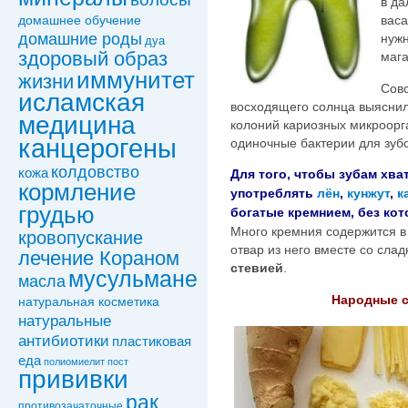
в да
домашнее обучение
васа
домашние роды
нужн
дуа
здоровый образ
мага
иммунитет
жизни
Совс
исламская
восходящего солнца выяснили
медицина
колоний кариозных микроорга
канцерогены
одиночные бактерии для зубо
колдовствo
кожа
Для того, чтобы зубам хва
кормление
употреблять
лён
,
кунжут
,
к
грудью
богатые кремнием, без кот
Много кремния содержится 
кровопускание
отвар из него вместе со сла
лечение Кораном
стевией
.
мусульмане
масла
Народные с
натуральная косметика
натуральные
антибиотики
пластиковая
еда
полиомиелит
пост
прививки
рак
противозачаточные