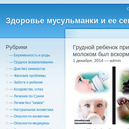
О
Здоровье мусульманки и ее с
Рубрики
Грудной ребенок при
молоком был вскор
— Беременность и роды
1 декабря, 2014 — admin
— Грудное вскармливание
— Дом без химикатов
— Женские проблемы
— Забота о ребенке
— Колдовство, сглаз
— Лечение по Сунне
— Лечим без "химии"
— Натуральная косметика
— Опасности косметики
— Опасности медицины