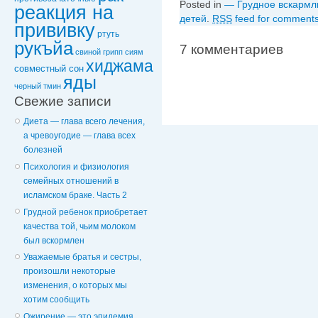
Posted in
— Грудное вскармл
реакция на
детей
.
RSS
feed for comments 
прививку
ртуть
рукъйа
7 комментариев
свиной грипп
сиям
хиджама
совместный сон
яды
черный тмин
Свежие записи
Диета — глава всего лечения,
а чревоугодие — глава всех
болезней
Психология и физиология
семейных отношений в
исламском браке. Часть 2
Грудной ребенок приобретает
качества той, чьим молоком
был вскормлен
Уважаемые братья и сестры,
произошли некоторые
изменения, о которых мы
хотим сообщить
Ожирение — это эпидемия,