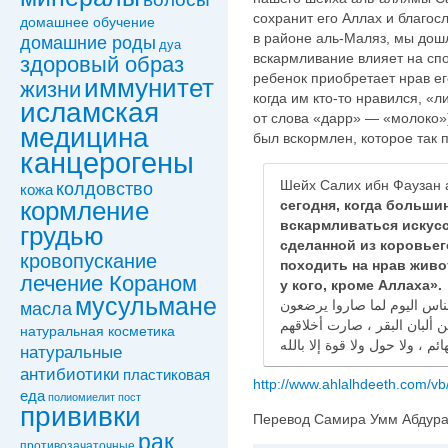
сохранит его Аллах и благосл
домашнее обучение
в районе аль-Маляз, мы дошл
домашние роды
дуа
вскармливание влияет на спо
здоровый образ
ребенок приобретает нрав е
иммунитет
жизни
когда им кто-то нравился, «лилляхи даррух/ درّه
исламская
от слова «дарр» — «молоко»)
медицина
был вскормлен, которое так 
канцерогены
Шейх Салих ибн Фаузан а
колдовствo
кожа
сегодня, когда больши
кормление
вскармливаться искус
грудью
сделанной из коровьег
кровопускание
походить на нрав живо
лечение Кораном
у кого, кроме Аллаха».
мусульмане
لناس اليوم لما صاروا يرضعون
масла
ألبان البقر ، صارت أخلاقهم
натуральная косметика
натуральные
антибиотики
пластиковая
http://www.ahlalhdeeth.com/v
еда
полиомиелит
пост
прививки
Перевод Самира Умм Абдура
рак
противозачаточные