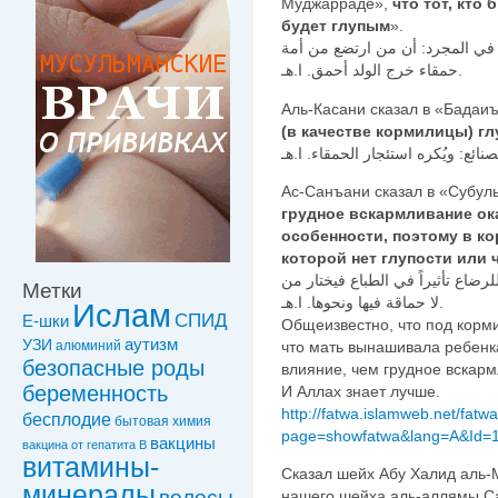
Муджарраде»,
что тот, кто
будет глупым
».
في المجرد: أن من ارتضع من أمة
حمقاء خرج الولد أحمق. ا.هـ.
Аль-Касани сказал в «Бадаиъ
(в качестве кормилицы) г
Ас-Санъани сказал в «Субуль
грудное вскармливание ок
особенности, поэтому в к
которой нет глупости или 
ضاع تأثيراً في الطباع فيختار من
Метки
لا حماقة فيها ونحوها. ا.هـ.
Ислам
СПИД
Е-шки
Общеизвестно, что под корми
УЗИ
аутизм
что мать вынашивала ребенк
алюминий
безопасные роды
влияние, чем грудное вскар
беременность
И Аллах знает лучше.
http://fatwa.islamweb.net/fatw
бесплодие
бытовая химия
page=showfatwa&lang=A&Id=
вакцины
вакцинa от гепатита В
витамины-
Сказал шейх Абу Халид аль-М
минералы
волосы
нашего шейха аль-аллямы Са