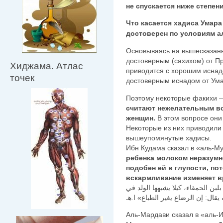
не спускается ниже степен
Что касается хадиса Умара
достоверен по условиям а
Основываясь на вышесказанн
достоверным (сахихом) от Пророка الله عليه وسلم
Хиджама. Атлас
приводится с хорошим иснадо
точек
достоверным иснадом от Ума
Поэтому некоторые факихи —
считают нежелательным в
женщин.
В этом вопросе они
Некоторые из них приводили 
вышеупомянутые хадисы.
Ибн Кудама сказал в «аль-М
ребенка молоком неразумн
подобен ей в глупости, пот
вскармливание изменяет 
بن الحمقاء، كيلا يشبهها الولد في
Аль-Мардави сказал в «аль-И