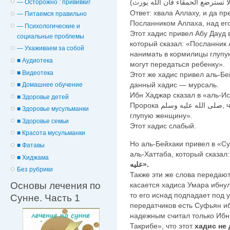
— Осторожно : прививки!
Ответ: хвала Аллаху, и да п
— Питаемся правильно
Посланником Аллаха, над его
— Психологические и
Этот хадис привел Абу Дауд 
cоциальные проблемы
который сказал: «Посланник Аллаха الله عليه وسلم
— Ухаживаем за собой
нанимать в кормилицы глупую
■ Аудиотека
могут передаться ребенку».
■ Видеотека
Этот же хадис привел аль-Бе
данный хадис — мурсаль.
■ Домашнее обучение
Ибн Хаджар сказал в «аль-И
■ Здоровье детей
Пророка صلى الله عليه وسلم, что он запретил нанимать в кормилицы
■ Здоровье мусульманки
глупую женщину».
■ Здоровье семьи
Этот хадис слабый.
■ Красота мусульманки
Но аль-Бейхаки привел в «Су
■ Фатавы
aль-Хаттаба, который сказал:
■ Хиджама
عليه».
Без рубрики
Также эти же слова передают
Основы лечения по
касается хадиса Умара ибнул
то его иснад подпадает под 
Сунне. Часть 1
передатчиков есть Суфьян и
надежным считал только Ибн 
Такрибе», что этот
хадис не 