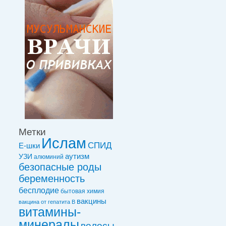
Метки
Ислам
СПИД
Е-шки
УЗИ
аутизм
алюминий
безопасные роды
беременность
бесплодие
бытовая химия
вакцины
вакцинa от гепатита В
витамины-
минералы
волосы