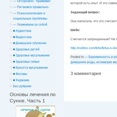
— Осторожно : прививки!
которой есть опыт. И это само
— Питаемся правильно
Задающий вопрос:
— Психологические и
cоциальные проблемы
Она написала, что это считае
— Ухаживаем за собой
Шейх:
■ Аудиотека
■ Видеотека
Считается запрещенным? Не пр
■ Домашнее обучение
http://rodibio.com/fetvi/fetva-o-
■ Здоровье детей
■ Здоровье мусульманки
Posted in
— Беременность и р
■ Здоровье семьи
домашние роды
,
исламская м
■ Красота мусульманки
3 комментария
■ Фатавы
■ Хиджама
Без рубрики
Основы лечения по
Сунне. Часть 1