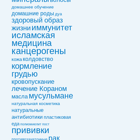
домашнее обучение
домашние роды
дуа
здоровый образ
иммунитет
жизни
исламская
медицина
канцерогены
колдовствo
кожа
кормление
грудью
кровопускание
лечение Кораном
мусульмане
масла
натуральная косметика
натуральные
антибиотики
пластиковая
еда
полиомиелит
пост
прививки
рак
противозачаточные