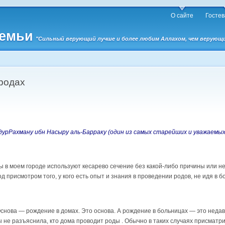
О сайте
Гостев
семьи
"Сильный верующий лучше и более любим Аллахом, чем верующий 
родах
дурРахману ибн Насыру аль-Барраку (один из самых старейших и уважаемых
ицы в моем городе используют кесарево сечение без какой-либо причины или 
д присмотром того, у кого есть опыт и знания в проведении родов, не идя в 
 Основа — рождение в домах. Это основа. А рождение в больницах — это неда
 не разъяснила, кто дома проводит роды . Обычно в таких случаях присматри