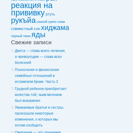
реакция на
прививку
ртуть
рукъйа
свиной грипп
сиям
хиджама
совместный сон
яды
черный тмин
Свежие записи
Диета — глава всего лечения,
а чревоугодие — глава всех
болезней
Психология и физиология
семейных отношений в
исламском браке. Часть 2
Грудной ребенок приобретает
качества той, чьим молоком
был вскормлен
Уважаемые братья и сестры,
произошли некоторые
изменения, о которых мы
хотим сообщить
Ожирение — это эпидемия,