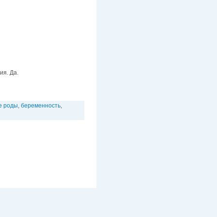
ия. Да.
е роды
,
беременность
,