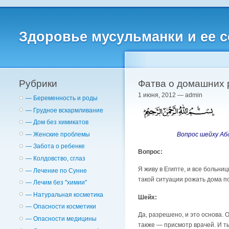
Здоровье мусульманки и ее 
Рубрики
Фaтва о домашних 
1 июня, 2012 — admin
— Беременность и роды
— Грудное вскармливание
— Дом без химикатов
Вопрос шейху Аб
— Женские проблемы
— Забота о ребенке
Вопрос:
— Колдовство, сглаз
Я живу в Египте, и все больн
— Лечение по Сунне
такой ситуации рожать дома по
— Лечим без "химии"
— Натуральная косметика
Шейх:
— Опасности косметики
Да, разрешено, и это основа.
— Опасности медицины
также — присмотр врачей. И ты