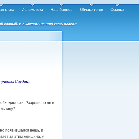
ая книга
Исламотека
Наш баннер
Облако тегов
Ссылки
слабый. И в каждом (из них) есть благо."
 ученых Саудии).
необходимости. Разрешено ли в
больницу?
вно появившаяся вещь, и
вает за этим женщина, у