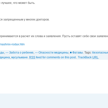
е лучшее, что может быть.
тся запрещенным у многих докторов.
инимаются в расчет их слова и заявления. Пусть оставят себе свои заявлен
domashnix-rodax.htm
оды
,
— Забота о ребенке
,
— Опасности медицины
,
■ Фатавы
. Tags:
безопасны
едицина
,
мусульмане
.
RSS
feed for comments on this post.
.
TrackBack
URL
.