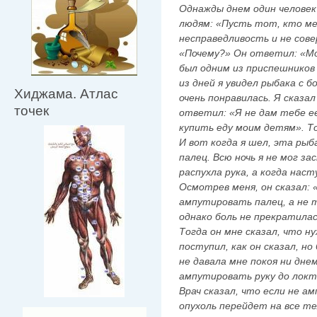
Однажды днем один человек 
людям: «Пусть тот, кто ме
несправедливость и не сове
«Почему?» Он ответил: «Мо
был одним из приспешников
из дней я увидел рыбака с 
Хиджама. Атлас
очень понравилась. Я сказа
точек
ответил: «Я не дам тебе ее
купить еду моим детям». То
И вот когда я шел, эта рыб
палец. Всю ночь я не мог за
распухла рука, а когда наст
Осмотрев меня, он сказал:
ампутировать палец, а не т
однако боль не прекратилась
Тогда он мне сказал, что н
поступил, как он сказал, но
не давала мне покоя ни дне
ампутировать руку до локтя
Врач сказал, что если не а
опухоль перейдет на все тел