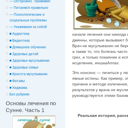
— Осторожно : прививки!
— Питаемся правильно
— Психологические и
cоциальные проблемы
— Ухаживаем за собой
■ Аудиотека
начале лечения они никогда н
джинны, которые вызывают б
■ Видеотека
Врач не мусульманин не бере
■ Домашнее обучение
а также то, что болезнь часто
■ Здоровье детей
грех, и только покаяние и и
■ Здоровье мусульманки
исцеление, иншааАллах.
■ Здоровье семьи
Это нонсенс — лечиться у лю
■ Красота мусульманки
явные истины. Как пример, э
■ Фатавы
причине и методе излечения,
■ Хиджама
результатов у врача не мусл
Без рубрики
руководствуется этими базо
Основы лечения по
Сунне. Часть 1
Реальная история, расс