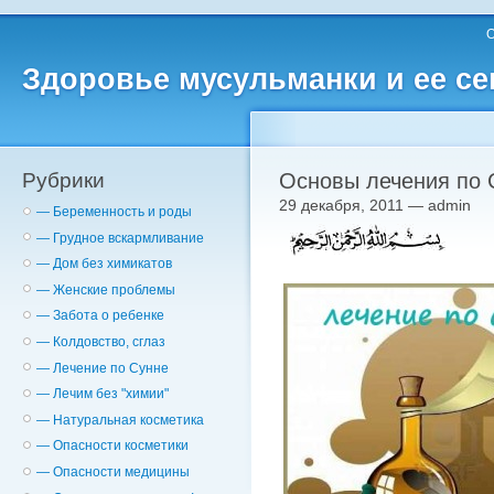
О
Здоровье мусульманки и ее с
Рубрики
Основы лечения по С
29 декабря, 2011 — admin
— Беременность и роды
— Грудное вскармливание
— Дом без химикатов
— Женские проблемы
— Забота о ребенке
— Колдовство, сглаз
— Лечение по Сунне
— Лечим без "химии"
— Натуральная косметика
— Опасности косметики
— Опасности медицины