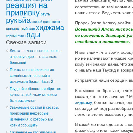
нет им излечения, так как ле
реакция на
соответственно тем нормам и
прививку
наших телах. Ведь есть хадис
ртуть
рукъйа
свиной грипп
сиям
Проpок (салл Аллаху алейхи 
хиджама
совместный сон
Всевышний Аллах ниспосы
яды
ее излечение. Знающий уз
черный тмин
Свежие записи
неведении и останется».
Диета — глава всего лечения,
И мы видим, что врачи офиц
а чревоугодие — глава всех
но не излечивают никакие хр
болезней
кому эти знания даны. Что 
очищать наш Таухид и возвра
Психология и физиология
семейных отношений в
исправятся наши сердца и вм
исламском браке. Часть 2
Грудной ребенок приобретает
Как можно не брать то, о че
качества той, чьим молоком
сказал, что это излечение? 
был вскормлен
хиджаму
, боятся насечек, од
Уважаемые братья и сестры,
своих детей под разнообраз
произошли некоторые
легко, и это не вызывает у н
изменения, о которых мы
В какой же последовательно
хотим сообщить
физическую или психическую
Ожирение — это эпидемия,