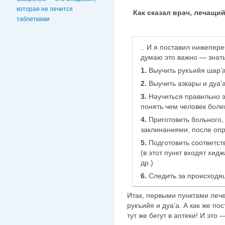
которая не лечится
Как сказал врач, лечащий 
таблетками
.. И я поставил нижепере
думаю это важно — знат
1.
Выучить рукъийя шар’
2.
Выучить азкары и дуа’а
3.
Научиться правильно з
понять чем человек боле
4.
Приготовить больного, 
заклинаниями, после оп
5.
Подготовить соответс
(в этот пункт входят хид
др.)
6.
Следить за происходя
Итак, первыми пунктами леч
рукъийя и дуа’а. А как же п
тут же бегут в аптеки! И это 