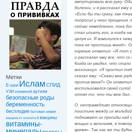
ампутировали всю руку. Оди
болезни, и я рассказал ему
«Если бы ты сразу, как почу
попросил у него прощения, т
сейчас немедленно, пока бол
стал искать его, а когда на
целуя их. Я взмолился к нем
пока не простишь меня!». О
горечью ответил: «Я тот с
и рассказал ему все, что со
Когда он увидел, что стало 
воскликнул: «Я простил теб
сказал ему: «Скажи мне рад
Метки
Ислам
против меня?» Он ответил: 
СПИД
Е-шки
воспользовался своей силой
УЗИ
аутизм
алюминий
отнял то, что ты мне дал, 
безопасные роды
беременность
О, несправедливо относящий
бесплодие
поистине между их мольбой
бытовая химия
поднимает их просьбы над о
вакцины
вакцинa от гепатита В
витамины-
мощью и величием, я помог
минералы
время». Так как же ты буде
волосы