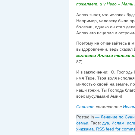
пожелает, и у Него – Мать
Аллах знает, что человек буд
Например, человеку было пр
болезни, однако он стал дела
Аллах его исцелил и отсрочи
Поэтому не отчаивайтесь в м
выздоровлении, ведь сказал
милости Аллаха только 
87).
И в заключении: О, Господь 
имя Твое, Твоя воля исполня
милостью своей на земле, по
наши грехи. Ты Господь благ
всех мусульман! Амин!
Салихат
совместно с
Исла
Posted in
— Лечение по Сунн
семьи
. Tags:
дуа
,
Ислам
,
исл
хиджама
.
RSS
feed for commen