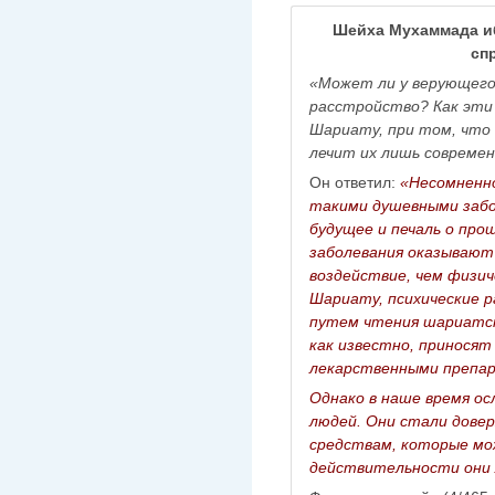
Шейха Мухаммада иб
сп
«Может ли у верующего
расстройство? Как эти 
Шариату, при том, что
лечит их лишь совреме
Он ответил:
«Несомненно
такими душевными забо
будущее и печаль о пр
заболевания оказывают
воздействие, чем физич
Шариату, психические 
путем чтения шариатск
как известно, приносят
лекарственными препа
Однако в наше время ос
людей. Они стали дове
средствам, которые мож
действительности они