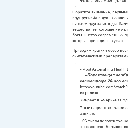
Фатава исламийя (4/465-
Обратите внимание, первыми
идут рукъийя и дуа, выявлени
пунктом другие методы. Как
вещества, те, которые не яв
большинство современных пр
которых приходишь в ужас!
Приводим краткий обзор по
синтетическими препаратами
«Most Astonishing Health 
—
«Поражающая вообр
катастрофа 20-ого с
http://youtube.com/watc
из ролика.
Умирает в Америке за од
7 тыс пациентов только 
записях.
106 тысяч человек тольк
«лекарства». Большество