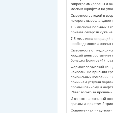
запрограммированы и ож
мелким шрифтом на упак
Смертность людей в возр
лекарств выросла вдвое т
1.5 милиона больных в г
приёма лекарств хуже че
7.5 миллиона операций в
необходимости а значит 
Смертность от медицинс
каждый день составляет
больших Боингов747, ра
Фармакологический конце
наибольшие прибыли ср
прибыльных компаний. С
причинам уступил первен
промышленному и нефтя
Pfizer только за прошлый
И за этот навязчивый «с
врачам и юристам 2 трил
Современная «научная