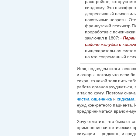
расстройств, которую мо
синдрому. Это шизофрен
депрессивный психоз ил
навязчивые неврозы. От
французский психиатр П
проработав с психически
заключил в 1807:
«Перви
районе желудка и кишеч
пищеварительная систем
на что современный псих
Итак, подведем итоги: основа
и азкары, потому что если б
сихра, то какой толк пить та
работа органов ухудшаться, 
и так по кругу. Поэтому снач
чистка кишечника
и
хиджама
нужд конкретного пациента.
предприниматься врачом-мус
Хочу отметить, что бывают с
применение синтетических пр
ситуации — редкость, и сред