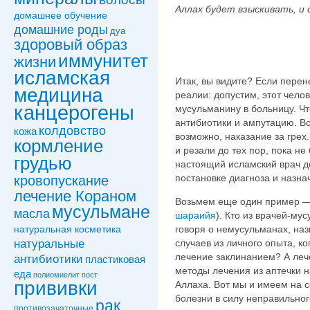
Аллах будет взыскивать, и
домашнее обучение
домашние роды
дуа
здоровый образ
иммунитет
жизни
исламская
Итак, вы видите? Если перен
медицина
реалии: допустим, этот челов
канцерогены
мусульманину в больницу. Чт
антибиотики и ампутацию. Всё
колдовствo
кожа
возможно, наказание за грех.
кормление
и резали до тех пор, пока н
грудью
настоящий исламский врач до
постановке диагноза и назна
кровопускание
лечение Кораном
Возьмем еще один пример —
мусульмане
масла
шараийя
). Кто из врачей-м
говоря о немусульманах, наз
натуральная косметика
натуральные
случаев из личного опыта, к
лечение заклинанием? А леч
антибиотики
пластиковая
методы лечения из аптечки н
еда
полиомиелит
пост
прививки
Аллаха. Вот мы и имеем на 
болезни в силу неправильног
рак
противозачаточные