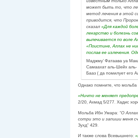
известным только Аллах
может быть то, что ле
метод лечения в этой с
приводится, что Пророк
сказал
«Для каждой боле
лекарство и болезнь со
вылечивается по воле А
«Поистине, Аллах не ни
послав ее излечения. Од
Маджму’ Фатаава уа Мак
Самаахат аль-Шейх аль- 
Баaз ( да помилует его Ал
Однако помните, что мольба
«Ничто не меняет предопре
2/20, Ахмад 5/277. Хадис хор
Мольба Ибн Умара:
“О Аллах
сотри это и запиши меня с
Зухд” 429.
И также слова Всевышнего:
«