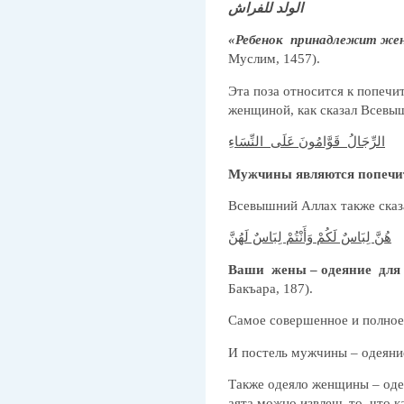
الولد للفراش
«Ребенок принадлежит же
Муслим, 1457).
Эта поза относится к попеч
женщиной, как сказал Всевы
الرِّجَالُ قَوَّامُونَ عَلَى النِّسَاءِ
Мужчины являются попечи
Всевышний Аллах также сказ
هُنَّ لِبَاسٌ لَكُمْ وَأَنْتُمْ لِبَاسٌ لَهُنَّ
Ваши жены – одеяние для в
Бакъара, 187).
Самое совершенное и полное 
И постель мужчины – одеяни
Также одеяло женщины – одея
аята можно извлечь то, что 