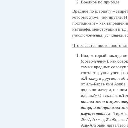
Вредное по природе.
Вредное по шариату – запрет
которых хуже, чем другие. И
постоянный – как запрещение
иътикафа, менструации и т.д.
(постановления, устанавлив
Что касается постоянного зап
Вид, который никогда не
(
дозволенным
), как сово
самых вредных совокупле
считает группа ученых,
رحمه الله и другие, и об этом есть хадис марфуъ (передается
от аль-Бараъ бин Азиба, 
дядю по матери, и с ним 
идешь?» Он сказал:
«Послан
послал меня к мужчине
отца, и он приказал мн
имущество»
, ат-Тирмиз
2607, Ахмад 2\295, аль-
Аль-Альбани назвал его 