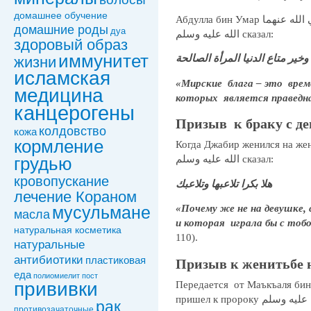
домашнее обучение
Абдулла бин Умар رضي الله عنهما сказал, что посланник Аллаха صلى
домашние роды
дуа
الله عليه وسلم сказал:
здоровый образ
иммунитет
 وخير متاع الدنيا المرأة الصالحة
жизни
исламская
«Мирские блага – это врем
медицина
которых является праведн
канцерогены
Призыв к браку с д
колдовствo
кожа
кормление
Когда Джабир женился на жен
الله عليه وسلم сказал:
грудью
кровопускание
هلا بكرا تلاعبها وتلاعبك
лечение Кораном
«Почему же не на девушке,
мусульмане
масла
и которая играла бы с тоб
натуральная косметика
110).
натуральные
антибиотики
пластиковая
Призыв к женитьбе 
еда
полиомиелит
пост
Передается от Маъкъаля бин Ясара رضي الله عنه, что
прививки
пришел к пророку صلى الله عليه وسلم и сказал: «Поистине, мне
рак
противозачаточные