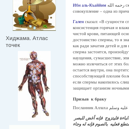
Ибн аль-Къаййим
رحمه الله сказал: «Достойные врачи считают, что
совокупление – одна из прич
Гален
сказал: «В сущности сп
консистенция горячая и влаж
чистой крови, питающей осно
Хиджама. Атлас
достоинство спермы, то я зна
точек
как ради зачатия детей и дл
сперма застоится, произойду
наущения, сумасшествие, эпи
можно излечиться от этих бо
остается внутри, она портитс
способствующей плохим боле
если спермы накопилось слиш
защищает организм ночными
Призыв к браку
باءة فليتزوج فإنه أغض للبصر