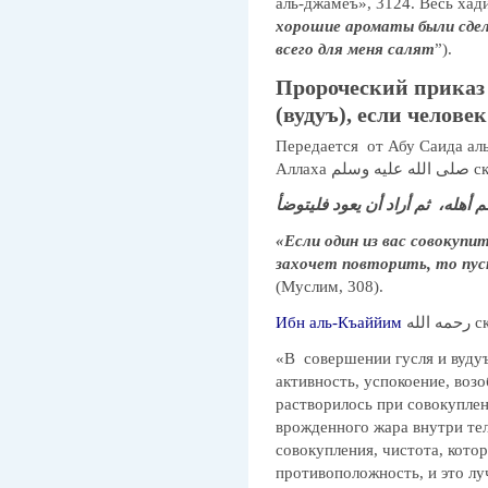
аль-джамеъ», 3124. Весь хади
хорошие ароматы были сдел
всего для меня салят
”).
Пророческий приказ
(вудуъ), если челове
Передается от Абу Саида аль-Худри رضي الله عنه, 
Аллаха وسلم
م أهله، ثم أراد أن يعود فليتوضأ
«Если один из вас совокуп
захочет повторить, то пус
(Муслим, 308).
Ибн аль-Къаййим
 الله
«В совершении гусля и вуду
активность, успокоение, возо
растворилось при совокупле
врожденного жара внутри тел
совокупления, чистота, кото
противоположность, и это лу