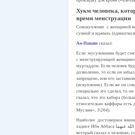
Хукм человека, кото
время менструации
Совокупление с женщиной во
сунной и иджмаъ (единоглас
Ан-Навави
сказал:
Если мусульманин будет счи
с менструирующей женщиной 
муртаддом. Если человек буде
дозволенно, то если он забыл 
запрещено, или его заставили
(искупление). Если же он сово
специально это сделал, то о
сказал, что это кабира (больш
относительно каффары есть 
Муслим», 3\204).
Наиболее достоверное мнени
хадисе Ибн Аббаса رضي الله عنهما, от пророка صلى الله عليه وسلم,
который сказал о человеке, 