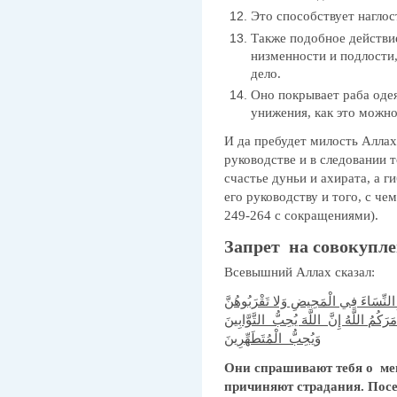
Это способствует наглос
Также подобное действи
низменности и подлости,
дело.
Оно покрывает раба оде
унижения, как это можно
И да пребудет милость Аллах
руководстве и в следовании 
счастье дуньи и ахирата, а г
его руководству и того, с че
249-264 с сокращениями).
Запрет на совокупле
Всевышний Аллах сказал:
النِّسَاءَ فِي الْمَحِيضِ وَلا تَقْرَبُوهُنَّ
َكُمُ اللَّهُ إِنَّ اللَّهَ يُحِبُّ التَّوَّابِينَ
وَيُحِبُّ الْمُتَطَهِّرِينَ
Они спрашивают тебя о ме
причиняют страдания. Посе