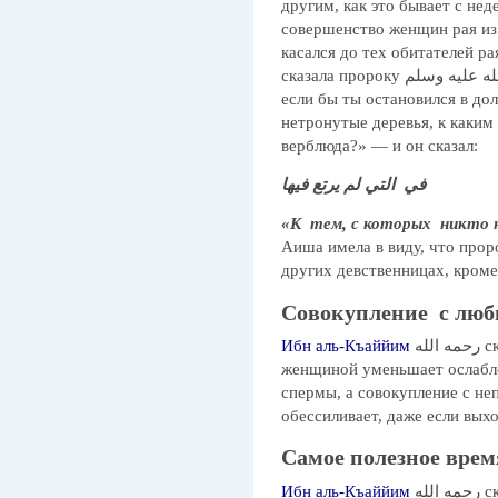
другим, как это бывает с не
совершенство женщин рая из 
касался до тех обитателей р
сказала пророку صلى الله عليه وسلم: «О посланник Аллаха, скажи мне,
если бы ты остановился в дол
нетронутые деревья, к каким 
верблюда?» — и он сказал:
في التي لم يرتع فيها
«К тем, с которых никто н
Аиша имела в виду, что пророк صلى الله عليه وسلم не женил
других девственницах, кроме
Совокупление с лю
Ибн аль-Къаййим
رحمه الله сказал: «Совокупление с любимой
женщиной уменьшает ослабле
спермы, а совокупление с не
обессиливает, даже если вых
Самое полезное вре
Ибн аль-Къаййим
رحمه الله сказал: «Самое полезное время – после