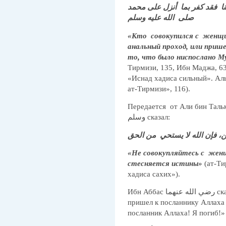
نا فقد كفر بما أنزل على محمد
صلى الله عليه وسلم
«Кто совокупился с женщи
анальный проход, или прише
Тирмизи, 135, Ибн Маджа, 63
«Иснад хадиса сильный». Аль
ат-Тирмизи», 116).
Передается от Али бин Талькъа, что
وسلم сказал:
هن، فإن الله لا يستحي من الحق
«Не совокупляйтесь с женщи
стесняется истины»
(ат-Ти
хадиса сахих»).
Ибн Аббас رضي الله عنهما сказал: «Умар бин аль-Хаттаб رضي الله عنه
пришел к посланнику Аллаха صلى الله عليه وسلم и сказал: «
посланник Аллаха! Я погиб!»