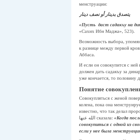
менструации:
يتصدق بدينار أو نصف دينار
«Пусть даст садакъу на ди
«Сахих Ибн Маджа», 523).
Возможность выбора, упомян
к разнице между первой кров
Аббаса.
И если он совокупится с ней 
должен дать садакъу за динар
уже кончается, то половину д
Понятие совокуплен
Совокупляться с женой повер
колена, пока она менструиру
известно, что так делал пророк عليه الصلاة والسلام, и Меймун
«Когда посланник Аллах
الله عنها сказала:
совокупиться с одной из св
если у нее была менструаци