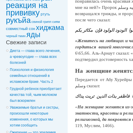
понравилась очень красивая 
реакция на
прививку
возвращался трижды, и пророк صلى الله عليه وسلم запрещал
ртуть
рукъйа
после чего сказал:
свиной грипп
сиям
хиджама
совместный сон
وا الودود الولود فإن مكاثر بكم
яды
черный тмин
«Женитесь на любящих и ч
Свежие записи
гордиться вашей многочис
Диета — глава всего лечения,
6\65,66. Аль-Арнаут сказал:
а чревоугодие — глава всех
подтвердил достоверность ха
болезней
На женщине женятся
Психология и физиология
семейных отношений в
Передается от Абу Хурейры رضي الله عنه, что пророк صلى الله عليه
исламском браке. Часть 2
وسلم сказал:
Грудной ребенок приобретает
качества той, чьим молоком
ها فاظفر بذات الدين تربت يداك
был вскормлен
«
На женщине женятся из-з
Уважаемые братья и сестры,
знатности, красоты и рели
произошли некоторые
религиозной, да покроются 
изменения, о которых мы
119, Муслим, 1466).
хотим сообщить
Ожирение — это эпидемия,