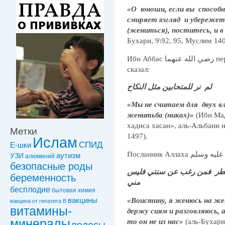
«О юноши, если вы способ
смиряет взгляд и убережет 
(жениться), поститесь, и 
Бухари, 9\92, 95, Муслим 14
Ибн Аббас رضي الله عنهما передал, что пророк صلى الله عليه وسلم
сказал:
لم نر للمتحابين مثل النكاح
«Мы не считаем для двух в
женитьба (никах)»
(Ибн Мад
хадиса хасан», аль-Альбани 
Метки
1497).
Ислам
СПИД
Е-шки
УЗИ
аутизм
алюминий
безопасные роды
 وأفطر فمن رغب عن سنتي فليس
беременность
مني
бесплодие
бытовая химия
«Воистину, я женюсь на же
вакцины
вакцинa от гепатита В
витамины-
держу сиям и разговляюсь,
минералы
то он не из нас»
(аль-Бухари
волосы