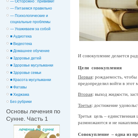
— Осторожно : прививки!
— Питаемся правильно
— Психологические и
cоциальные проблемы
— Ухаживаем за собой
■ Аудиотека
■ Видеотека
■ Домашнее обучение
И совокупление делается рад
■ Здоровье детей
■ Здоровье мусульманки
Цели совокупления
■ Здоровье семьи
Первая
: рождаемость, чтобы
■ Красота мусульманки
предопределил войти в этот 
■ Фатавы
Вторая
: выход жидкости, зас
■ Хиджама
Без рубрики
Третья
: достижение удоволь
Основы лечения по
Третья цель – единственная ц
Сунне. Часть 1
размножаются и не накаплива
Совокупление – одна из пр