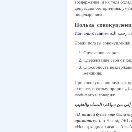
воздержание, и их тела охла
депрессия без причины, уме
пищеварение».
Польза совокуплени
Ибн аль-Къаййим
 الله
Среди пользы совокупления:
Опускание взоров.
Сдерживание себя от хар
Способность воздержания
женщина.
При совокуплении человек пр
ахирате, поэтому пророк صلى الله عليه وسلم постоянно совокуплялся,
любил это и говорил:
إلي من دنياكم: النساء والطيب
«В вашей дунье мне была в
ароматам»
(ан-Насаи, 7\61,
«Иснад хадиса хасан». Аль-А