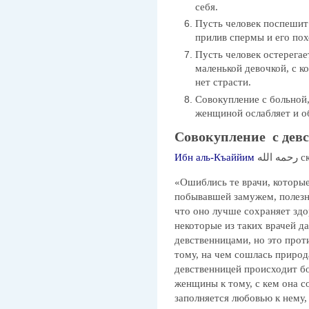
себя.
Пусть человек поспешит 
прилив спермы и его пох
Пусть человек остерегае
маленькой девочкой, с к
нет страсти.
Совокупление с больной
женщиной ослабляет и об
Совокупление с дев
Ибн аль-Къаййим
 الله
«Ошиблись те врачи, которые
побывавшей замужем, полезне
что оно лучше сохраняет здо
некоторые из таких врачей д
девственницами, но это про
тому, на чем сошлась природ
девственницей происходит бо
женщины к тому, с кем она 
заполняется любовью к нему,