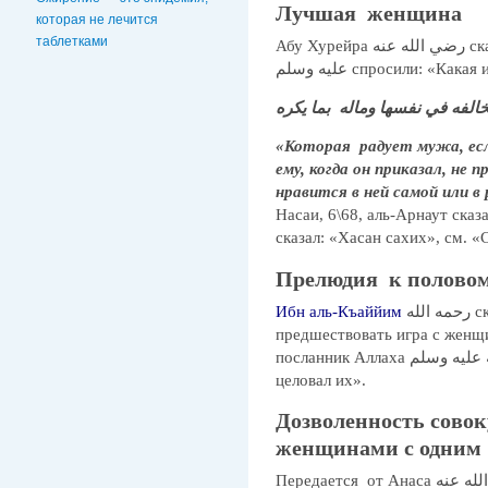
Лучшая женщина
которая не лечится
таблетками
Абу Хурейра رضي الله عنه сказал, что посланника Аллаха صلى الله
عليه وسلم спросили: «
تخالفه في نفسها وماله بما يكره
«Которая радует мужа, есл
ему, когда он приказал, не
нравится в ней самой или в
Насаи, 6\68, аль-Арнаут сказ
сказал: «Хасан сахих», см. «
Прелюдия к половом
Ибн аль-Къаййим
رحمه الله сказал: «Совокуплению должна
предшествовать игра с женщи
посланник Аллаха صلى الله عليه وسلم играл со своими женами и
целовал их».
Дозволенность сово
женщинами с одним 
Передается от Анаса رضي الله عنه, что пророк صلى الله عليه وسلم