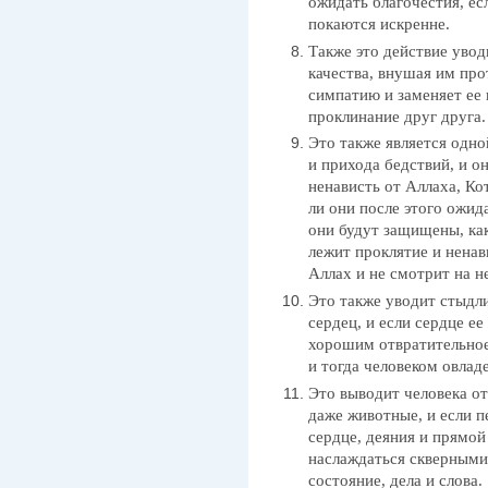
ожидать благочестия, ес
покаются искренне.
Также это действие увод
качества, внушая им про
симпатию и заменяет ее 
проклинание друг друга.
Это также является одно
и прихода бедствий, и о
ненависть от Аллаха, Ко
ли они после этого ожида
они будут защищены, как
лежит проклятие и ненав
Аллах и не смотрит на н
Это также уводит стыдли
сердец, и если сердце ее
хорошим отвратительное,
и тогда человеком овлад
Это выводит человека от
даже животные, и если п
сердце, деяния и прямой 
наслаждаться скверными
состояние, дела и слова.