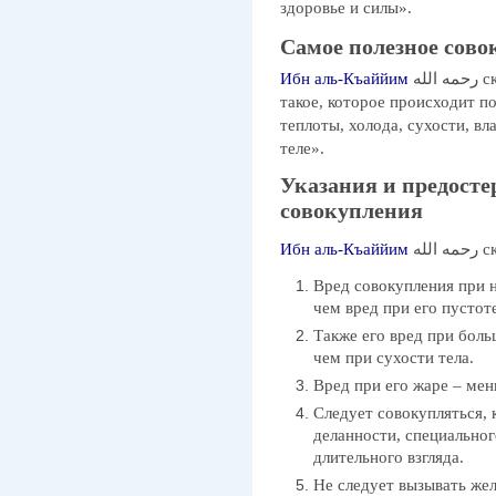
здоровье и силы».
Самое полезное сово
Ибн аль-Къаййим
رحمه الله сказал: «Самое полезное совокупление –
такое, которое происходит п
теплоты, холода, сухости, вл
теле».
Указания и предосте
совокупления
Ибн аль-Къаййим
 الله
Вред совокупления при н
чем вред при его пустот
Также его вред при бол
чем при сухости тела.
Вред при его жаре – мен
Следует совокупляться, к
деланности, специально
длительного взгляда.
Не следует вызывать жел