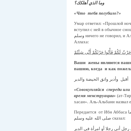
وما الذي أهلكك؟
«Что тебя погубило?»
Умар ответил: «Прошлой ночь
вступил с ней в обычное сношение, 
وسلم ничего не говорил, и Аллах послал откровение посланнику
Аллаха:
َرْثٌ لَكُمْ فَأْتُوا حَرْثَكُمْ أَنَّى شِئْتُمْ
Ваши жены являются пашне
пашню, когда и как пожел
أقبل وأدبر واتق الحيضة والدبر
«Совокупляйся спереди или с
время менструации»
(ат-Тир
хасан». Аль-Альбани назвал 
Передается от Ибн Аббаса رضي الله عنهما, что посланник Аллаха
صلى الله عليه وسلم сказал:
 رجل أتى رجلا أو امرأة في الدبر