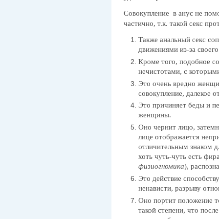
Совокупление в анус не помо
частично, т.к. такой секс про
Также анальный секс со
движениями из-за своего
Кроме того, подобное со
нечистотами, с которыми
Это очень вредно женщин
совокупление, далекое о
Это причиняет беды и п
женщины.
Оно чернит лицо, затемн
лице отображается непри
отличительным знаком дл
хоть чуть-чуть есть фира
физиогномика
), распозна
Это действие способству
ненависти, разрыву от
Оно портит положение тог
такой степени, что посл