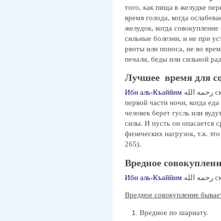
того, как пища в желудке пер
время голода, когда ослабев
желудок, когда совокупление
сильные болезни, и не при ус
рвоты или поноса, не во вре
печали, беды или сильной ра
Лучшее время для с
Ибн аль-Къаййим
رحمه الله сказал: «Самое лучшее время – после
первой части ночи, когда еда
человек берет гусль или вуду
силы. И пусть он опасается 
физических нагрузок, т.к. эт
265).
Вредное совокуплени
Ибн аль-Къаййим
 الله
Вредное совокупление бывае
Вредное по шариату.