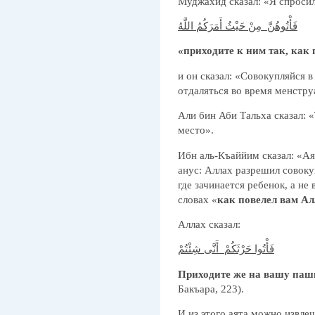
Муджахид сказал: «Я спроси
فَأْتُوهُنَّ مِنْ حَيْثُ أَمَرَكُمُ اللَّهُ
«приходите к ним так, как 
и он сказал: «Совокупляйся в
отдаляться во время менстру
Али бин Аби Тальха сказал: «Т
место».
Ибн аль-Къаййим сказал: «Ая
анус: Аллах разрешил совоку
где зачинается ребенок, а не 
словах «
как повелел вам Ал
Аллах сказал:
فَأْتُوا حَرْثَكُمْ أَنَّى شِئْتُمْ
Приходите же на вашу паш
Бакъара, 223).
И из этого аята можно извле