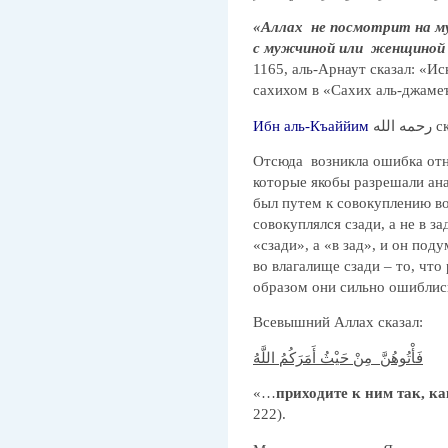
«Аллах не посмотрит на м
с мужчиной или женщиной 
1165, аль-Арнаут сказал: «Ис
сахихом в «Сахих аль-джамеъ
Ибн аль-Къаййим
 الله
Отсюда возникла ошибка отн
которые якобы разрешали ана
был путем к совокуплению во
совокуплялся сзади, а не в за
«сзади», а «в зад», и он под
во влагалище сзади – то, чт
образом они сильно ошиблис
Всевышний Аллах сказал:
فَأْتُوهُنَّ مِنْ حَيْثُ أَمَرَكُمُ اللَّهُ
«…
приходите к ним так, к
222).