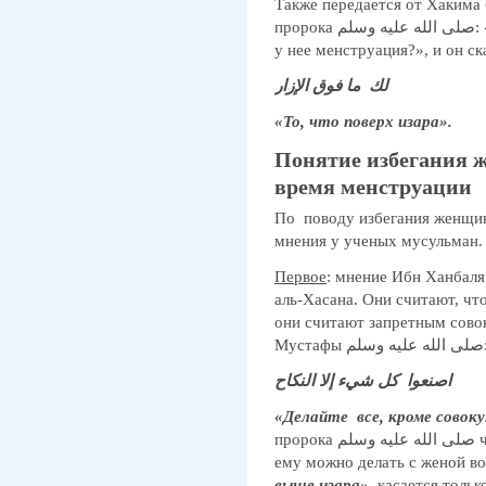
Также передается от Хакима 
пророка صلى الله عليه وسلم: «Что дозволено мне делать с женой, пока
у нее менструация?», и он ск
لك ما فوق الإزار
«То, что поверх изара».
Понятие избегания
время менструации
По поводу избегания женщин
мнения у ученых мусульман.
Первое
: мнение Ибн Ханбаля
аль-Хасана. Они считают, что
они считают запретным совок
Мустафы  وسلم
اصنعوا كل شيء إلا النكاح
«Делайте все, кроме совоку
пророка صلى الله عليه وسلم человеку, который его спросил про то, что
ему можно делать с женой в
выше изара
», касается толь