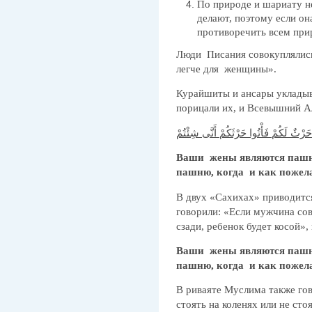
По природе и шариату н
делают, поэтому если он
противоречить всем при
Люди Писания совокуплялись
легче для женщины».
Курайшиты и ансары укладыв
порицали их, и Всевышний А
َرْثٌ لَكُمْ فَأْتُوا حَرْثَكُمْ أَنَّى شِئْتُمْ
Ваши жены являются пашне
пашню, когда и как пожел
В двух «Сахихах» приводится
говорили: «Если мужчина сов
сзади, ребенок будет косой»,
Ваши жены являются пашне
пашню, когда и как пожел
В риваяте Муслима также го
стоять на коленях или не сто