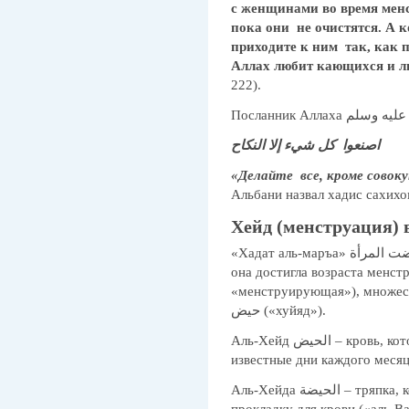
с женщинами во время мен
пока они не очистятся. А к
приходите к ним так, как 
Аллах любит кающихся и 
222).
اصنعوا كل شيء إلا النكاح
«Делайте все, кроме совок
Альбани назвал хадис сахихо
Хейд (менструация) 
«Хадат аль-маръа» حاضت المرأة – т.е. у женщины пошла менструация;
она достигла возраста менструации, и
«менструирующая»), множественное числ
حيض («хуйяд»).
Аль-Хейд الحيض – кровь, которая течет из матки женщины в
известные дни каждого месяц
Аль-Хейда الحيضة – тряпка, которую использует женщина как
прокладку для крови («аль-Ва