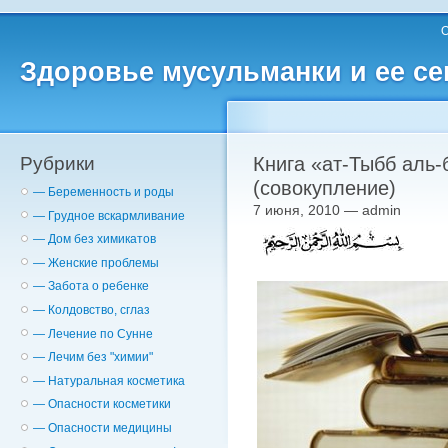
О
Здоровье мусульманки и ее с
Рубрики
Книга «ат-Тыбб аль-
(совокупление)
— Беременность и роды
7 июня, 2010 — admin
— Грудное вскармливание
— Дом без химикатов
— Женские проблемы
— Забота о ребенке
— Колдовство, сглаз
— Лечение по Сунне
— Лечим без "химии"
— Натуральная косметика
— Опасности косметики
— Опасности медицины