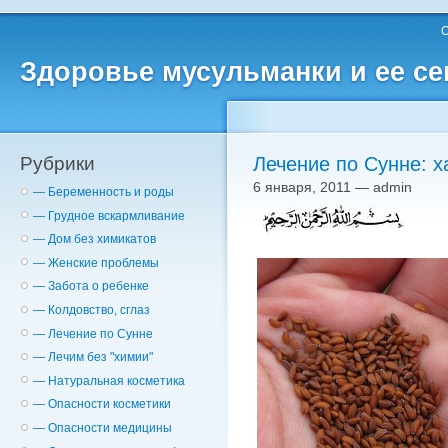
О
Здоровье мусульманки и ее с
Рубрики
6 января, 2011 — admin
— Беременность и роды
— Грудное вскармливание
— Дом без химикатов
— Женские проблемы
— Забота о ребенке
— Колдовство, сглаз
— Лечение по Сунне
— Лечим без "химии"
— Натуральная косметика
— Опасности косметики
— Опасности медицины