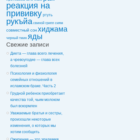
реакция на
прививку
ртуть
рукъйа
свиной грипп
сиям
хиджама
совместный сон
яды
черный тмин
Свежие записи
Диета — глава всего лечения,
а чревоугодие — глава всех
болезней
Психология и физиология
семейных отношений в
исламском браке. Часть 2
Грудной ребенок приобретает
качества той, чьим молоком
был вскормлен
Уважаемые братья и сестры,
произошли некоторые
изменения, о которых мы
хотим сообщить
Ожирение — это эпидемия,