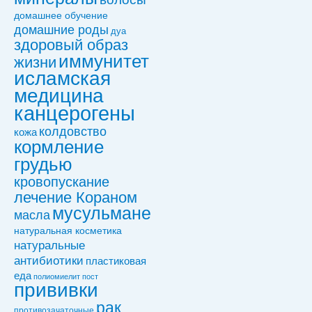
домашнее обучение
домашние роды
дуа
здоровый образ
иммунитет
жизни
исламская
медицина
канцерогены
колдовствo
кожа
кормление
грудью
кровопускание
лечение Кораном
мусульмане
масла
натуральная косметика
натуральные
антибиотики
пластиковая
еда
полиомиелит
пост
прививки
рак
противозачаточные