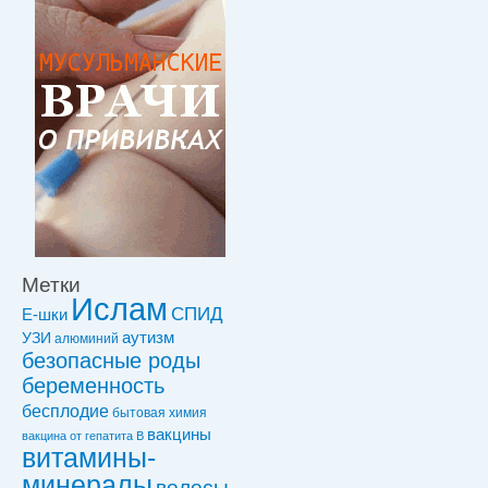
Метки
Ислам
СПИД
Е-шки
УЗИ
аутизм
алюминий
безопасные роды
беременность
бесплодие
бытовая химия
вакцины
вакцинa от гепатита В
витамины-
минералы
волосы