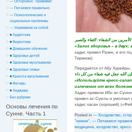
— Осторожно : прививки!
— Питаемся правильно
— Психологические и
cоциальные проблемы
— Ухаживаем за собой
■ Аудиотека
الأمرين من الشفاء: الثفاء والصبر
■ Видеотека
«Залог здоровья – в двух: 
■ Домашнее обучение
хадис привел Разин, и его по
■ Здоровье детей
Тирмизи).
■ Здоровье мусульманки
■ Здоровье семьи
فإن الله جعل فيه شفاء من كل داء
■ Красота мусульманки
«Используйте кресс-салат,
■ Фатавы
излечение от всех болезне
■ Хиджама
Хадис привели Ибн ас-Сунни 
Без рубрики
привел ас-Суюты и умолчал о
хадис хасан (хороший) («Фе
Основы лечения по
Сунне. Часть 1
Posted in
— Колдовство, сгла
"химии"
,
— Питаемся правил
медицина
,
колдовствo
,
кресс