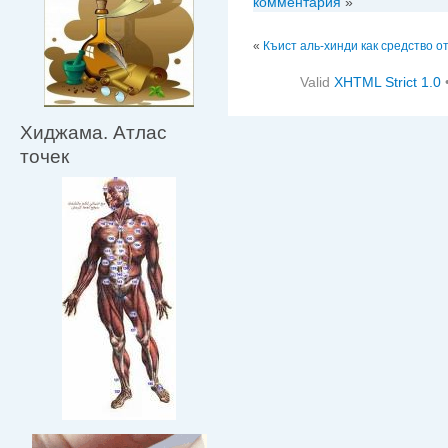
комментария
»
«
Къист аль-хинди как средство о
Valid
XHTML Strict 1.0
Хиджама. Атлас
точек