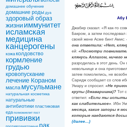
домашнее обучение
домашние роды
дуа
здоровый образ
Абу 
иммунитет
жизни
Джабир сказал: «Я как-то с
исламская
Бакром, а затем последовал 
медицина
своей жене Асме бинт Амис:
канцерогены
она ответила: «Нет, клян
ей:
«Посмотри повнимате
колдовствo
кожа
клянусь Аллахом, ничего 
кормление
разродилась в этот день. Он 
грудью
невольнице и она приготови
кровопускание
затем помолились, не возоб
лечение Кораном
Саридж сообщает со слов ибн
мусульмане
Умару и спросил:
«Не приго
масла
крупы (джаваришна)?
Тот 
натуральная косметика
ответил:
«Если ты испыты
натуральные
как слабительное»
. Ибн У
антибиотики
пластиковая
месяца, какие запоры я м
еда
полиомиелит
пост
которые наедаются досыта
прививки
(далее…)
рак
противозачаточные