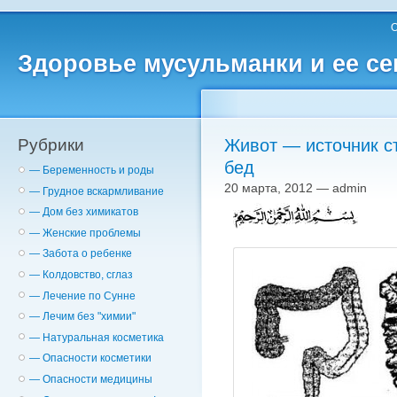
О
Здоровье мусульманки и ее с
Рубрики
Живот — источник ст
бед
— Беременность и роды
20 марта, 2012 — admin
— Грудное вскармливание
— Дом без химикатов
— Женские проблемы
— Забота о ребенке
— Колдовство, сглаз
— Лечение по Сунне
— Лечим без "химии"
— Натуральная косметика
— Опасности косметики
— Опасности медицины