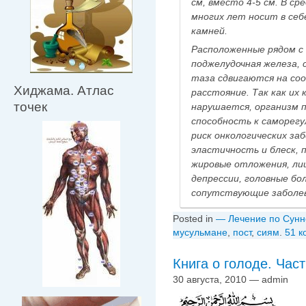
см, вместо 4-5 см. В ср
многих лет носит в себе
камней.
Расположенные рядом с н
поджелудочная железа, 
таза сдвигаются на с
Хиджама. Атлас
расстояние. Так как их
точек
нарушается, организм 
способность к саморег
риск онкологических за
эластичность и блеск, 
жировые отложения, ли
депрессии, головные бол
сопутствующие заболе
Posted in
— Лечение по Сунн
мусульмане
,
пост
,
сиям
.
51 к
Книга о голоде. Част
30 августа, 2010 — admin