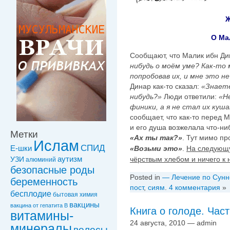
О Ма
Сообщают, что Малик ибн Дин
нибудь о моём уме? Как-то 
попробовав их, и мне это не
Динар как-то сказал:
«Знаете
нибудь?»
Люди ответили:
«Н
финики, а я не стал их куша
сообщает, что как-то перед
и его душа возжелала что-ни
Метки
«Ах ты так?»
. Тут мимо пр
Ислам
СПИД
Е-шки
«Возьми это»
.
На следующу
чёрствым хлебом и ничего к
УЗИ
аутизм
алюминий
безопасные роды
Posted in
— Лечение по Сунн
беременность
пост
,
сиям
.
4 комментария
»
бесплодие
бытовая химия
вакцины
вакцинa от гепатита В
Книга о голоде. Част
витамины-
24 августа, 2010 — admin
минералы
волосы