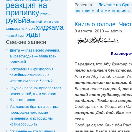
реакция на
Posted in
— Лечение по Сунн
прививку
пост
,
сиям
.
4 комментария
»
ртуть
рукъйа
свиной грипп
сиям
Книга о голоде. Част
хиджама
совместный сон
9 августа, 2010 — admin
яды
черный тмин
Свежие записи
Диета — глава всего лечения,
Красноре
а чревоугодие — глава всех
болезней
Передают, что Абу Джафар с
Психология и физиология
тело начинает буйствов
семейных отношений в
Али ибн Абу Талиб сказал Ум
исламском браке. Часть 2
встретиться со своими 
Грудной ребенок приобретает
Бакром после смерти)
, то 
качества той, чьим молоком
латай свою рубашку, одев
был вскормлен
сандалии. Тогда ты встре
Сообщают, что Убада ибн Са
Уважаемые братья и сестры,
говорит: Дай, дай. Вам ж
произошли некоторые
его»
.
изменения, о которых мы
хотим сообщить
Сообщают, что Кайс ибн Раф
религией была эта жизнь,
Ожирение — это эпидемия,