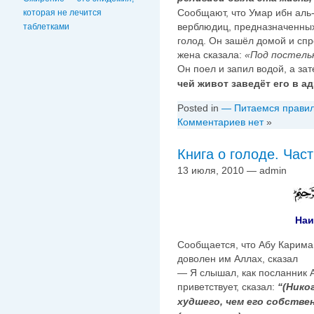
Сообщают, что Умар ибн аль-
которая не лечится
верблюдиц, предназначенных 
таблетками
голод. Он зашёл домой и сп
жена сказала:
«
Под постель
Он поел и запил водой, а за
чей живот заведёт его в ад
Posted in
— Питаемся прави
Комментариев нет
»
Книга о голоде. Част
13 июля, 2010 — admin
Наи
Сообщается, что Абу Карима
доволен им Аллах, сказал
— Я слышал, как посланник А
приветствует, сказал:
“(Нико
худшего, чем его собстве