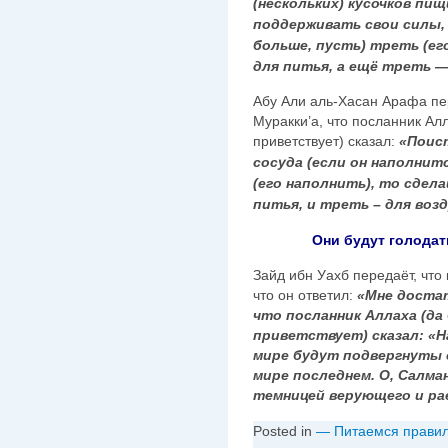
(нескольких) кусочков пи
поддерживать свои силы, 
больше, пусть) треть (ег
для питья, а ещё треть —
Абу Али аль-Хасан Арафа пе
Муракки’а, что посланник Алл
приветствует) сказал:
«Поис
сосуда (если он наполнитс
(его наполнить), то сдел
питья, и треть – для возд
Они будут голода
Зайд ибн Уахб передаёт, что
что он ответил:
«Мне достат
что посланник Аллаха (да
приветствует) сказал: «
мире будут подвергнуты 
мире последнем. О, Салма
темницей верующего и ра
Posted in
— Питаемся прави