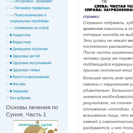
— Осторожно : прививки!
— Питаемся правильно
— Психологические и
справки:
cоциальные проблемы
Страшно подумать, худо
— Ухаживаем за собой
временем накопить в себ
которые никогда не вы
■ Аудиотека
Эти шлаки не лежат ме
■ Видеотека
постепенно разлагаться
■ Домашнее обучение
После чистки кишечника
■ Здоровье детей
человек сразу же теряет
■ Здоровье мусульманки
поддающийся коррекции
признак скопления этих
■ Здоровье семьи
■ Красота мусульманки
Большая часть всех хро
связаны с нарушением р
■ Фатавы
удивительно. Большинс
■ Хиджама
значения необходимости
Без рубрики
результате, на стенке
Основы лечения по
отложение «отходов». 
Сунне. Часть 1
всасывание пищи, что в
камней и самоинтоксик
раздувается, и его тол