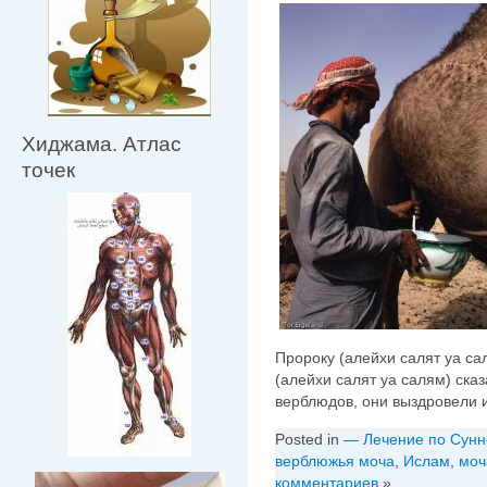
Хиджама. Атлас
точек
Пророку (алейхи салят уа са
(алейхи салят уа салям) ска
верблюдов, они выздровели 
Posted in
— Лечение по Сунн
верблюжья моча
,
Ислам
,
моч
комментариев
»