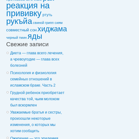
реакция на
прививку
ртуть
рукъйа
свиной грипп
сиям
хиджама
совместный сон
яды
черный тмин
Свежие записи
Диета — глава всего лечения,
а чревоугодие — глава всех
болезней
Психология и физиология
семейных отношений в
исламском браке. Часть 2
Грудной ребенок приобретает
качества той, чьим молоком
был вскормлен
Уважаемые братья и сестры,
произошли некоторые
изменения, о которых мы
хотим сообщить
Ожирение — это эпидемия,