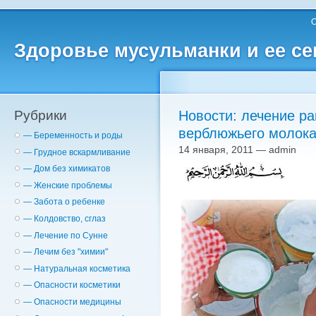
О
Здоровье мусульманки и ее с
Рубрики
Новости: лечение ра
верблюжьего молока
— Беременность и роды
14 января, 2011 — admin
— Грудное вскармливание
— Дом без химикатов
— Женские проблемы
— Забота о ребенке
— Колдовство, сглаз
— Лечение по Сунне
— Лечим без "химии"
— Натуральная косметика
— Опасности косметики
— Опасности медицины