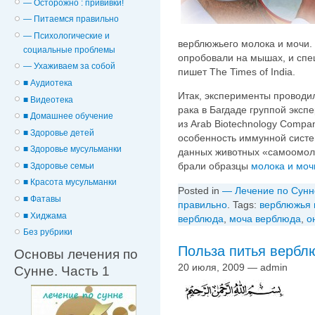
— Осторожно : прививки!
— Питаемся правильно
— Психологические и
верблюжьего молока и мочи.
cоциальные проблемы
опробовали на мышах, и спе
— Ухаживаем за собой
пишет The Times of India.
■ Аудиотека
Итак, эксперименты проводи
■ Видеотека
рака в Багдаде группой эксп
■ Домашнее обучение
из Arab Biotechnology Compa
■ Здоровье детей
особенность иммунной систе
■ Здоровье мусульманки
данных животных «самоомола
брали образцы
молока и моч
■ Здоровье семьи
■ Красота мусульманки
Posted in
— Лечение по Сунн
■ Фатавы
правильно
. Tags:
верблюжья 
■ Хиджама
верблюда
,
моча верблюда
,
о
Без рубрики
Польза питья вербл
Основы лечения по
20 июля, 2009 — admin
Сунне. Часть 1