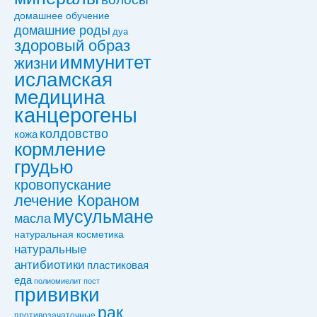
домашнее обучение
домашние роды
дуа
здоровый образ
иммунитет
жизни
исламская
медицина
канцерогены
колдовствo
кожа
кормление
грудью
кровопускание
лечение Кораном
мусульмане
масла
натуральная косметика
натуральные
антибиотики
пластиковая
еда
полиомиелит
пост
прививки
рак
противозачаточные