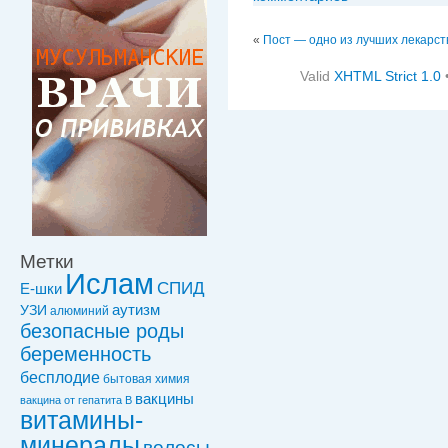
«
Пост — одно из лучших лекарст
Valid
XHTML Strict 1.0
Метки
Ислам
СПИД
Е-шки
УЗИ
аутизм
алюминий
безопасные роды
беременность
бесплодие
бытовая химия
вакцины
вакцинa от гепатита В
витамины-
минералы
волосы