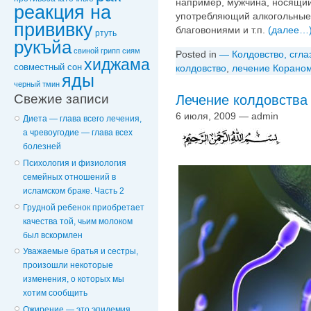
например, мужчина, носящий
реакция на
употребляющий алкогольные
прививку
благовониями и т.п.
(далее…
ртуть
рукъйа
свиной грипп
сиям
Posted in
— Колдовство, сгла
хиджама
совместный сон
колдовствo
,
лечение Корано
яды
черный тмин
Свежие записи
Лечение колдовства
6 июля, 2009 — admin
Диета — глава всего лечения,
а чревоугодие — глава всех
болезней
Психология и физиология
семейных отношений в
исламском браке. Часть 2
Грудной ребенок приобретает
качества той, чьим молоком
был вскормлен
Уважаемые братья и сестры,
произошли некоторые
изменения, о которых мы
хотим сообщить
Ожирение — это эпидемия,