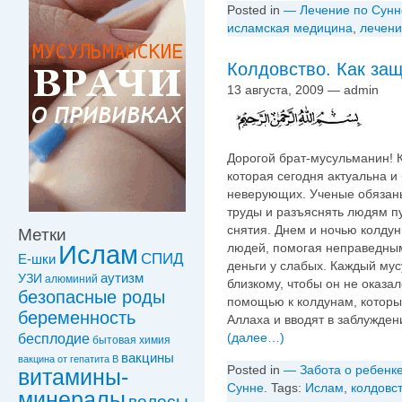
Posted in
— Лечение по Сунн
исламская медицина
,
лечени
Колдовство. Как за
13 августа, 2009 — admin
Дорогой брат-мусульманин! К
которая сегодня актуальна и 
неверующих. Ученые обязаны
труды и разъяснять людям пу
снятия. Днем и ночью колдун
Метки
людей, помогая неправедным
Ислам
СПИД
Е-шки
деньги у слабых. Каждый му
УЗИ
аутизм
алюминий
близкому, чтобы он не оказ
безопасные роды
помощью к колдунам, которы
беременность
Аллаха и вводят в заблужде
(далее…)
бесплодие
бытовая химия
вакцины
вакцинa от гепатита В
Posted in
— Забота о ребенк
витамины-
Сунне
. Tags:
Ислам
,
колдовс
минералы
волосы