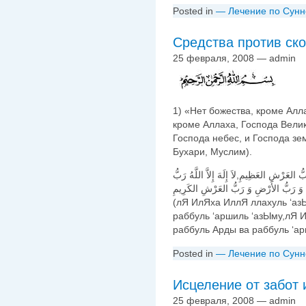
Posted in
— Лечение по Сунн
Средства против ск
25 февраля, 2008 — admin
1) «Нет божества, кроме Алла
кроме Аллаха, Господа Велик
Господа небес, и Господа зе
Бухари, Муслим).
 رَبُّ العَرْشِ العَظِيمِ,لاَ إِلَهَ إِلاَّ اللَّهُ رَبُّ
(лЯ ИлЯха ИллЯ ллахуль ‘а
раббуль ‘аршиль ‘азЫму,лЯ 
раббуль Арды ва раббуль ‘а
Posted in
— Лечение по Сунн
Исцеление от забот 
25 февраля, 2008 — admin