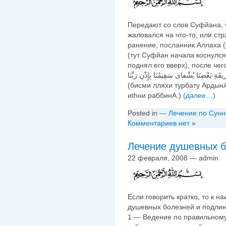
Передают со слов Суфйана, ч
жаловался на что-то, или стр
ранение, посланник Аллаха (
(тут Суфйан начала коснулс
поднял его вверх), после чег
ريقَةِ بَعْضِنَا يُشْفاى سَقِيمُنَا بِإِذْنِ رَبِّنَا
(бисми лляхи турбату Арды
иthни раббинА.)
(далее…)
Posted in
— Лечение по Сунн
Комментариев нет
»
Лечение душевных 
22 февраля, 2008 — admin
Если говорить кратко, то к 
душевных болезней и подлин
1 — Ведение по правильному 