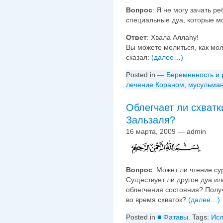
Вопрос
: Я не могу зачать ре
специальные дуа, которые м
Ответ
: Хвала Аллаhу!
Вы можете молиться, как мол
сказал:
(далее…)
Posted in
— Беременность и 
лечение Кораном
,
мусульма
Облегчает ли схватк
Зальзаля?
16 марта, 2009 — admin
Вопрос
: Может ли чтение су
Существует ли другое дуа ил
облегчения состояния? Полу
во время схваток?
(далее…)
Posted in
■ Фатавы
. Tags:
Ис