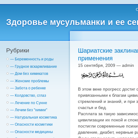
О
Здоровье мусульманки и ее с
Рубрики
Шариатские заклинан
применения
— Беременность и роды
15 сентября, 2009 — admin
— Грудное вскармливание
— Дом без химикатов
— Женские проблемы
— Забота о ребенке
В этом веке прогресс достиг
привязанными к благам циви
— Колдовство, сглаз
стремлений и знаний, и при 
— Лечение по Сунне
счастья и бед.
— Лечим без "химии"
Расплата за такую зависимос
— Натуральная косметика
цивилизации их покой и споко
— Опасности косметики
постигли современные психич
давление, диабет, нервные ра
— Опасности медицины