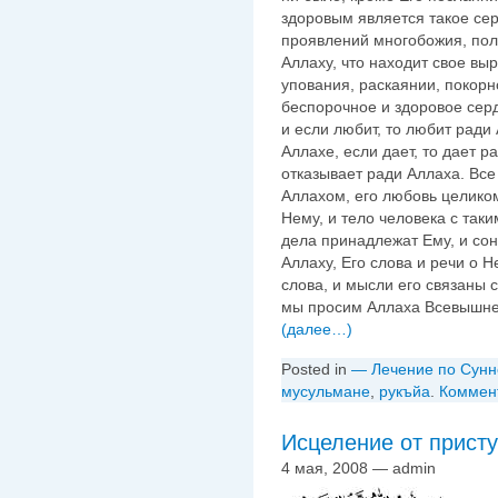
здоровым является такое се
проявлений многобожия, пол
Аллаху, что находит свое вы
упования, раскаянии, покорн
беспорочное и здоровое сер
и если любит, то любит ради 
Аллахе, если дает, то дает р
отказывает ради Аллаха. Все
Аллахом, его любовь целико
Нему, и тело человека с так
дела принадлежат Ему, и сон
Аллаху, Его слова и речи о 
слова, и мысли его связаны с
мы просим Аллаха Всевышнего
(далее…)
Posted in
— Лечение по Сунн
мусульмане
,
рукъйа
.
Коммен
Исцеление от присту
4 мая, 2008 — admin