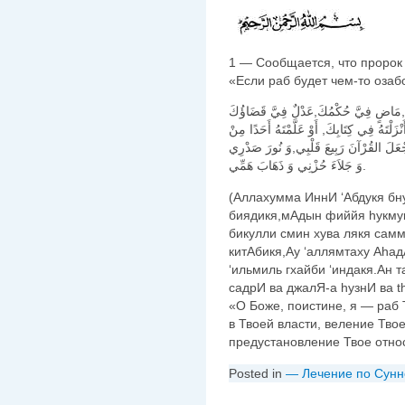
1 — Сообщается, что пророк 
«Если раб будет чем-то озаб
يَدِكَ,مَاضٍ فِيَّ حُكْمُكَ,عَدْلٌ فِيَّ قَضَاؤُكَ
زَلْتَهُ فِي كِتَابِكَ, أَوْ عَلَّمْتَهُ أَحَدًا مِنْ
جْعَلَ القُرْآنَ رَبِيعَ قَلْبِي,وَ نُورَ صَدْرِي
وَ جَلاَءَ حُزْنِي وَ ذَهَابَ هَمِّي.
(Аллахумма ИннИ ‘Абдукя бн
биядикя,мАдын фиййя hукмук
бикулли смин хува лякя сам
китАбикя,Ау ‘аллямтаху Аhад
‘ильмиль гхайби ‘индакя.Ан 
садрИ ва джалЯ-а hузнИ ва t
«О Боже, поистине, я — раб 
в Твоей власти, веление Тво
предустановление Твое отно
Posted in
— Лечение по Сунн