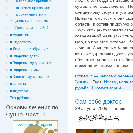
Люди стали ездить направо и
— Осторожно : прививки!
суммы в поисках лечения. Но
— Питаемся правильно
ожидаемому результату, а и
— Психологические и
Причина тому то, что они ск
cоциальные проблемы
области, и оставили другую 
— Ухаживаем за собой
Люди сконцентрировали своё
■ Аудиотека
современной медицины: хиру
мер, но при этом оставили б
■ Видеотека
лечение Священным Кораном
■ Домашнее обучение
которые укрепляют духовную 
■ Здоровье детей
оберегают человека от забо
■ Здоровье мусульманки
физиологическими и психич
■ Здоровье семьи
Posted in
— Забота о ребенк
■ Красота мусульманки
"химии"
. Tags:
Ислам
,
исламс
■ Фатавы
рукъйа
.
1 комментарий
»
■ Хиджама
Без рубрики
Сам себе доктор
Основы лечения по
29 августа, 2009 — admin
Сунне. Часть 1