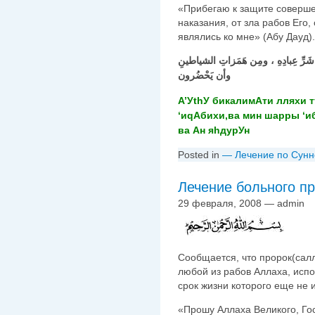
«Прибегаю к защите совершен
наказания, от зла рабов Его,
являлись ко мне» (Абу Дауд).
 شَرِّ عِبادِهِ ، ومِن هَمَزاتِ الشياطينِ
وأن يَحْضُرون
А’УthУ бикалимАти лляхи 
‘иqАбихи,ва мин шарры ‘
ва Ан яhдурУн
Posted in
— Лечение по Сунн
Лечение больного п
29 февраля, 2008 — admin
Сообщается, что пророк(салл
любой из рабов Аллаха, исп
срок жизни которого еще не и
«Прошу Аллаха Великого, Гос