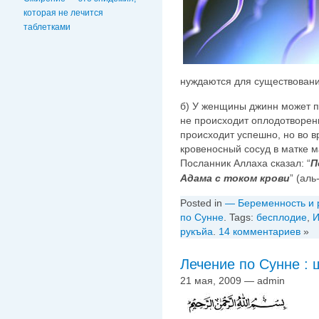
которая не лечится
таблетками
нуждаются для существования,
б) У женщины джинн может по
не происходит оплодотворен
происходит успешно, но во 
кровеносный сосуд в матке м
Посланник Аллаха сказал: “
П
Адама с током крови
” (ал
Posted in
— Беременность и 
по Сунне
. Tags:
бесплодие
,
И
рукъйа
.
14 комментариев
»
Лечение по Сунне :
21 мая, 2009 — admin