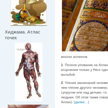
Хиджама. Атлас
точек
многих аспектов:
1
. Полное упование на Алла
исцеления только у Него одно
мольбой.
2
. Чтение заклинаний челов
чем чтение другого человека
супругом или над детьми, т.
людьми. Об этом также говор
Аллах).
(далее…)