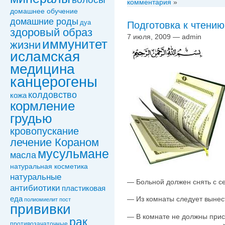
комментария
»
домашнее обучение
домашние роды
дуа
Подготовка к чтению
здоровый образ
7 июля, 2009 — admin
иммунитет
жизни
исламская
медицина
канцерогены
колдовствo
кожа
кормление
грудью
кровопускание
лечение Кораном
мусульмане
масла
натуральная косметика
натуральные
— Больной должен снять с се
антибиотики
пластиковая
еда
— Из комнаты следует вынес
полиомиелит
пост
прививки
— В комнате не должны прис
рак
противозачаточные