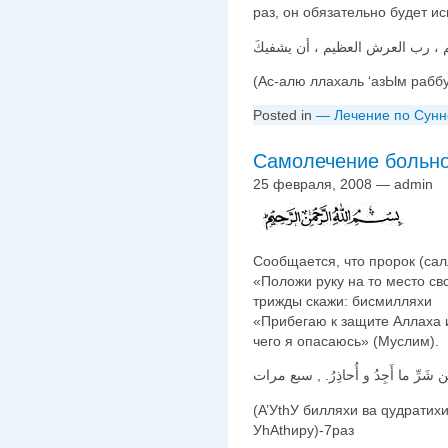
раз, он обязательно будет ис
م ، رب العرش العظيم ، أن يشفيكَ
(Ас-алю ллахаль ‘азЫм рабб
Posted in
— Лечение по Сунн
Самолечение больно
25 февраля, 2008 — admin
Сообщается, что пророк (сал
«Положи руку на то место св
трижды скажи: бисмилляхи
«Прибегаю к защите Аллаха и
чего я опасаюсь» (Муслим).
 شَرِّ ما أَجِدُ و أُحاذِرُ. , سبع مرات
(А’УthУ билляхи ва qудрати
УhАthиру)-7раз