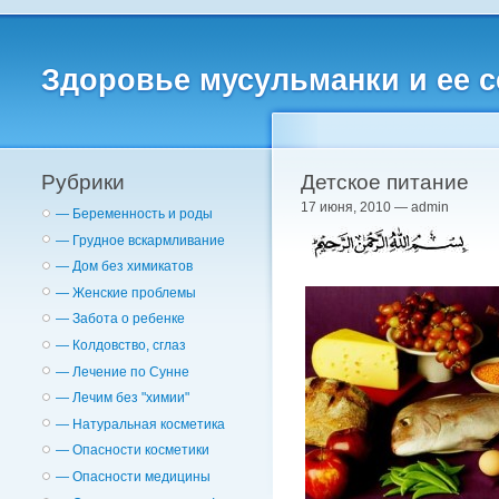
Здоровье мусульманки и ее 
Рубрики
Детское питание
17 июня, 2010 — admin
— Беременность и роды
— Грудное вскармливание
— Дом без химикатов
— Женские проблемы
— Забота о ребенке
— Колдовство, сглаз
— Лечение по Сунне
— Лечим без "химии"
— Натуральная косметика
— Опасности косметики
— Опасности медицины