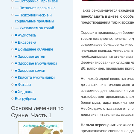
— Осторожно : прививки!
— Питаемся правильно
Также рекомендуется ежедневн
— Психологические и
преобладать в диете, с осо
cоциальные проблемы
предотвращения таких врожден
— Ухаживаем за собой
Хорошим правилом для береме
■ Аудиотека
трески ежедневно, печень по 
■ Видеотека
содержащее большое количеств
■ Домашнее обучение
пчелиная пыльца, минералы в 
■ Здоровье детей
необходимыми питательными в
ферментированный сладкий чай
■ Здоровье мусульманки
B6, например, правильно приг
■ Здоровье семьи
■ Красота мусульманки
Неплохой идеей является очис
■ Фатавы
до зачатия, и в течение девя
возможное для повышения усв
■ Хиджама
лактоферментированных злаков
Без рубрики
белой муки, гидратных или пр
Основы лечения по
Необходимо отказаться от упо
Сунне. Часть 1
действие питательных веществ
Нельзя переоценить важность
предназначено специально для