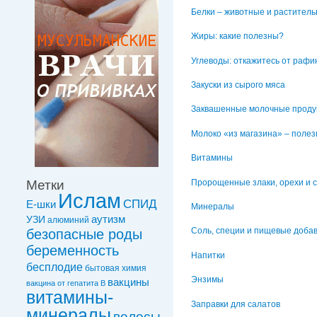
Белки – животные и растител
Жиры: какие полезны?
Углеводы: откажитесь от раф
Закуски из сырого мяса
Заквашенные молочные проду
Молоко «из магазина» – полез
Витамины
Пророщенные злаки, орехи и 
Метки
Ислам
СПИД
Е-шки
Минералы
УЗИ
аутизм
алюминий
Соль, специи и пищевые доба
безопасные роды
беременность
Напитки
бесплодие
бытовая химия
Энзимы
вакцины
вакцинa от гепатита В
витамины-
Заправки для салатов
минералы
волосы