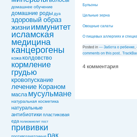
Бульоны
домашнее обучение
домашние роды
дуа
Цельные зерна
здоровый образ
иммунитет
жизни
Овощные салаты
исламская
О пищевых аллергиях и специ
медицина
канцерогены
Posted in
— Забота о ребенке
,
comments on this post.
.
TrackBa
колдовствo
кожа
кормление
4 комментария
грудью
кровопускание
лечение Кораном
мусульмане
масла
натуральная косметика
натуральные
антибиотики
пластиковая
еда
полиомиелит
пост
прививки
рак
противозачаточные