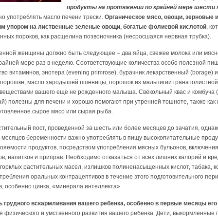
продукты на протяжении по крайней мере шести 
о употреблять масло печени трески.
Органическое мясо, овощи, зерновые
бым упором на лиственные зеленые овощи, богатые фолиевой кислотой
, к
ных пороков, как расщелина позвоночника (несросшаяся нервная трубка).
нной женщины должно быть следующее – два яйца, свежее молока или мясно
крайней мере раз в неделю. Соответствующие количества особо полезной пищи
о витаминов, энотера (evening primrose), бурачник лекарственный (borage) 
порошке, масло зародышей пшеницы, порошок из мальпигии гранатолистной 
еществами вашего ещё не рожденного малыша. Свёкольный квас и комбуча 
) полезны для печени и хорошо помогают при утренней тошноте, также как 
отовленное сырое мясо или сырая рыба.
тительный пост, проведенной за шесть или более месяцев до зачатия, однако
ти месяцев беременности важно употреблять в пищу высокопитательные прод
ояемости продуктов, посредством употребления мясных бульонов, включения
, напитков и приправ. Необходимо отказаться от всех лишних калорий и вре
огорклых растительных масел, излишков полиненасыщенных кислот, табака, к
требления оральных контрацептивов в течение этого подготовительного перио
, особенно цинка, «минерала интеллекта».
 грудного вскармливания вашего ребенка, особенно в первые месяцы его
 физического и умственного развития вашего ребенка. Дети, выкормленные