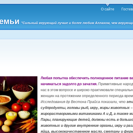
О сайте
Гостев
семьи
"Сильный верующий лучше и более любим Аллахом, чем верующий 
Любая попытка обеспечить полноценное питание в
начинаться задолго до зачатия.
Примитивные народн
нас в этом вопросе и широко практиковали специальн
женщин на протяжении определенного периода врем
Исследования др Вестона Прайса показали, что
эта
субпродукты, головы рыб, икру, жиры животных –
жирорастворимыми витаминами А и Д, а также ма
Пары, планирующие детей, должны есть в большо
животных и другие внутренние органы, икру и ра
яйца, высококачественное масло, сметану и фе