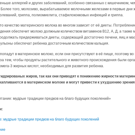
еньше аллергий и других заболеваний, особенно связанных с кишечником, че
 Более того, молозиво, вырабатываемое молочными железами в первые дни ж
болеваний, гриппа, полиомиелита, стафилококковых инфекций и гриппа.
то качество материнского молока во многом зависит от её диеты. Потреблени
дения обеспечит молоко должным количеством витаминов В12, А, Д, а также м
должать придерживаться диеты, содержащей достаточно печени, яиц и мас
бульоны обеспечат ребенка достаточным количеством кальция.
попадут в материнское молоко, если они присутствуют в её пище, поэтому в
за тем, чтобы продукты растительного и животного происхождения были орг
мега-3 жирных кислот, необходимых для развития ребенка.
гидрированых жиров, так как они приводят к понижению жирности материн
пливаются в материнском молоке и могут привести к ухудшению зрения 
тание: мудрые традиции предков на благо будущих поколений»
и:
: мудрые традиции предков на благо будущих поколений
ние