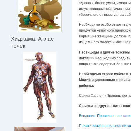
здоровы, более умны, имеют м
искусственном вскармливании.
уберечь его от простудных за
Необходимо особо отметить, ч
продуктов животного происхож
Кормящие женщины должны про
Хиджама. Атлас
из цельного молока и мясные 
точек
Пестициды и другие токсины
лактации необходимо следить 
пища также содержит больше о
Необходимо строго избегать 
Модифицированные жиры нака
ребенка.
Салли Фаллон «Правильное пи
Ссылки на другие главы книг
Введение: Правильное питание
Политически правильное пита