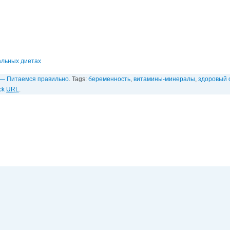
альных диетах
— Питаемся правильно
. Tags:
беременность
,
витамины-минералы
,
здоровый 
ck
URL
.