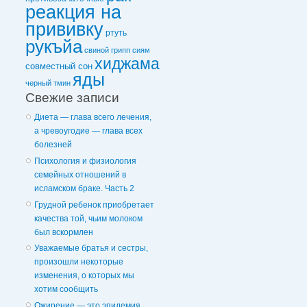
реакция на
прививку
ртуть
рукъйа
свиной грипп
сиям
хиджама
совместный сон
яды
черный тмин
Свежие записи
Диета — глава всего лечения,
а чревоугодие — глава всех
болезней
Психология и физиология
семейных отношений в
исламском браке. Часть 2
Грудной ребенок приобретает
качества той, чьим молоком
был вскормлен
Уважаемые братья и сестры,
произошли некоторые
изменения, о которых мы
хотим сообщить
Ожирение — это эпидемия,