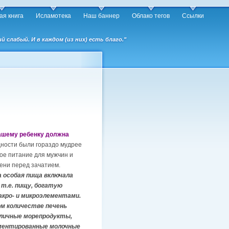
ая книга
Исламотека
Наш баннер
Облако тегов
Ссылки
слабый. И в каждом (из них) есть благо."
ашему ребенку должна
ости были гораздо мудрее
ое питание для мужчин и
ени перед зачатием.
 особая пища включала
 т.е. пищу, богатую
кро- и микроэлементами.
м количестве печень
зличные морепродукты,
рментированные молочные