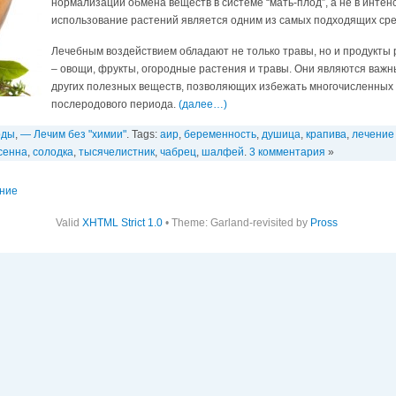
нормализации обмена веществ в системе “мать-плод”, а не в интен
использование растений является одним из самых подходящих сре
Лечебным воздействием обладают не только травы, но и продукты
– овощи, фрукты, огородные растения и травы. Они являются важ
других полезных веществ, позволяющих избежать многочисленных
послеродового периода.
(далее…)
оды
,
— Лечим без "химии"
. Tags:
аир
,
беременность
,
душица
,
крапива
,
лечение
сенна
,
солодка
,
тысячелистник
,
чабрец
,
шалфей
.
3 комментария
»
ение
Valid
XHTML Strict 1.0
• Theme: Garland-revisited by
Pross