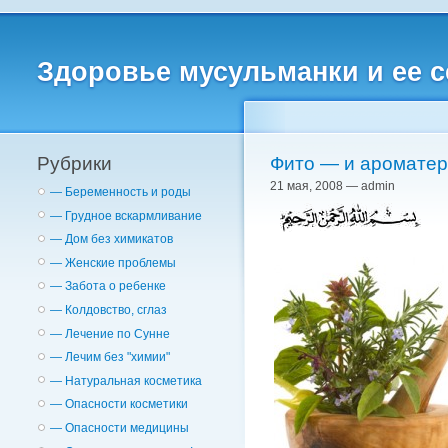
Здоровье мусульманки и ее 
Рубрики
Фито — и ароматер
21 мая, 2008 — admin
— Беременность и роды
— Грудное вскармливание
— Дом без химикатов
— Женские проблемы
— Забота о ребенке
— Колдовство, сглаз
— Лечение по Сунне
— Лечим без "химии"
— Натуральная косметика
— Опасности косметики
— Опасности медицины