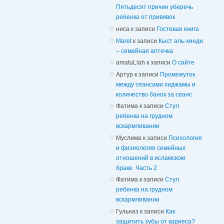
Пятьдесят причин уберечь
ребенка от прививок
ниса
к записи
Гостевая книга
Maret
к записи
Кыст аль-хинди
– семейная аптечка
amatuLlah
к записи
О сайте
Артур
к записи
Промежуток
между сеансами хиджамы и
количество банок за сеанс
Фатима
к записи
Стул
ребенка на грудном
вскармливании
Муслима
к записи
Психология
и физиология семейных
отношений в исламском
браке. Часть 2
Фатима
к записи
Стул
ребенка на грудном
вскармливании
Гульназ
к записи
Как
защитить зубы от кариеса?