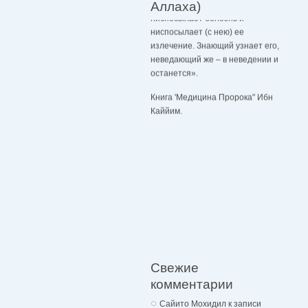
Аллаха)
ниспосылает болезнь и
ниспосылает (с нею) ее
излечение. Знающий узнает его,
неведающий же – в неведении и
останется».
Книга 'Медицина Пророка" Ибн
Каййим.
Свежие
комментарии
Сайито Мохидил
к записи