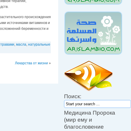
сивной терапии,
дств.
 растительного происхождения
ными источниками витаминов и
 осложнений беременности и
 травами
,
масла
,
натуральные
Лекарства от жизни
»
Пророк (мир ему и милость
Аллаха) сказал: «Для каждой
Поиск:
болезни есть лекарство, и если
лекарство и болезнь совпадают,
то человек вылечивается по
Медицина Пророка
воле Аллаха».
(мир ему и
Он также сказал: «Несомненно,
благословение
что Всевышний Аллах