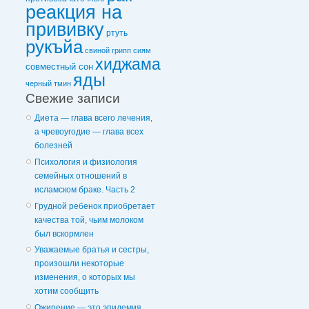
реакция на
прививку
ртуть
рукъйа
свиной грипп
сиям
хиджама
совместный сон
яды
черный тмин
Свежие записи
Диета — глава всего лечения,
а чревоугодие — глава всех
болезней
Психология и физиология
семейных отношений в
исламском браке. Часть 2
Грудной ребенок приобретает
качества той, чьим молоком
был вскормлен
Уважаемые братья и сестры,
произошли некоторые
изменения, о которых мы
хотим сообщить
Ожирение — это эпидемия,