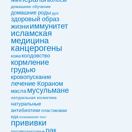
домашнее обучение
домашние роды
дуа
здоровый образ
иммунитет
жизни
исламская
медицина
канцерогены
колдовствo
кожа
кормление
грудью
кровопускание
лечение Кораном
мусульмане
масла
натуральная косметика
натуральные
антибиотики
пластиковая
еда
полиомиелит
пост
прививки
рак
противозачаточные