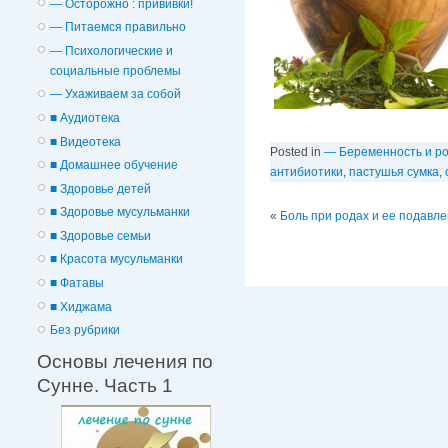
— Осторожно : прививки!
— Питаемся правильно
— Психологические и
cоциальные проблемы
— Ухаживаем за собой
■ Аудиотека
■ Видеотека
Posted in
— Беременность и р
■ Домашнее обучение
антибиотики
,
пастушья сумка
,
■ Здоровье детей
■ Здоровье мусульманки
«
Боль при родах и ее подавл
■ Здоровье семьи
■ Красота мусульманки
■ Фатавы
■ Хиджама
Без рубрики
Основы лечения по
Сунне. Часть 1