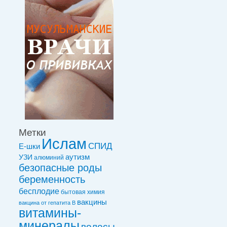
Метки
Ислам
СПИД
Е-шки
УЗИ
аутизм
алюминий
безопасные роды
беременность
бесплодие
бытовая химия
вакцины
вакцинa от гепатита В
витамины-
минералы
волосы