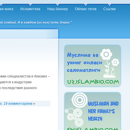
ая книга
Исламотека
Наш баннер
Облако тегов
Ссылки
слабый. И в каждом (из них) есть благо."
жки специалистов и близких –
щаются к индустрии
ы последствия разного
ю
.
19 комментариев
»