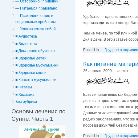
— Осторожно : прививки!
— Питаемся правильно
— Психологические и
Удобство — одно из многих пр
cоциальные проблемы
«производителя» к «потребите
— Ухаживаем за собой
Тем не менее, по той или ино
■ Аудиотека
дня в день. В этой статье соб
■ Видеотека
Posted in
— Грудное вскармли
■ Домашнее обучение
■ Здоровье детей
Как питание матери
■ Здоровье мусульманки
26 апреля, 2009 — admin
■ Здоровье семьи
■ Красота мусульманки
■ Фатавы
■ Хиджама
Есть ли такая вещь как бедное
довольно простыми, так и дов
Без рубрики
тех или иных компонентов в гр
Основы лечения по
Данные этих исследований мог
Сунне. Часть 1
редких заболеваниях. Что же 
посреди джунглей без предск
Posted in
— Грудное вскармли