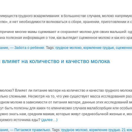
еимуществ грудного вскармливания: в большинстве случаев, молоко напрямую
лю», и нет необходимости волноваться o сборe, хранении, приготовлении и 
й причине многие мамы сцеживают и сохраняют молоко для своих малышей: од
рана полезная информация о том, как выглядит сцеженное молоко и как его хр
вание
,
— Забота о ребенке
. Tags:
грудное молоко
,
кормление грудью
,
сцеженно
 влияет на количество и качество молока
 молоко? Влияет ли питание матери на количество и качество грудного молока
ольно сложными. Несмотря на то, что уже существует масса исследования ра
удном молоке в зависимости от питания матери, данные этих исследований мо
ут быть полезны для каких-то клинических случаев малабсорбции или особых 
нужно знать нам, средним мамам, которые живут среднеобычной жизнью и, мож
азуемого источника еды?
(далее…)
вание
,
— Питаемся правильно
. Tags:
грудное молоко
,
кормление грудью
.
21 ко