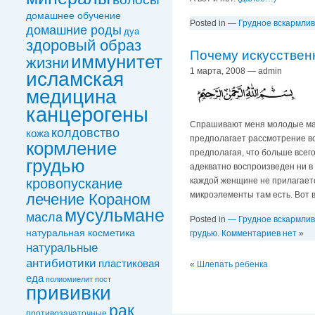
домашнее обучение
Posted in
— Грудное вскармли
домашние роды
дуа
здоровый образ
Почему искусственн
иммунитет
жизни
1 марта, 2008 — admin
исламская
медицина
канцерогены
Спрашивают меня молодые мамы
колдовствo
кожа
предполагает рассмотрение вс
кормление
предполагая, что больше всего
грудью
адекватно воспроизведен ни в 
каждой женщине не прилагаетс
кровопускание
микроэлементы там есть. Вот в
лечение Кораном
мусульмане
масла
Posted in
— Грудное вскармли
натуральная косметика
грудью
.
Комментариев нет
»
натуральные
антибиотики
пластиковая
«
Шлепать ребенка
еда
полиомиелит
пост
прививки
рак
противозачаточные