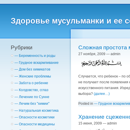
Здоровье мусульманки и ее 
Рубрики
Сложная простота 
27 ноября, 2009 — admin
— Беременность и роды
— Грудное вскармливание
— Дом без химикатов
Случается, что ребенок – по 
— Женские проблемы
не получает после появления 
— Забота о ребенке
искусственного питания. Изре
— Колдовство, сглаз
выбора?
(далее…)
— Лечение по Сунне
Posted in
— Грудное вскармли
— Лечим без "химии"
— Натуральная косметика
Хранение сцеженно
— Опасности косметики
15 июня, 2009 — admin
— Опасности медицины