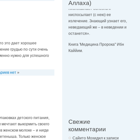
ниспосылает болезнь и
Аллаха)
ниспосылает (с нею) ее
излечение. Знающий узнает его,
неведающий же – в неведении и
останется».
Книга 'Медицина Пророка" Ибн
то это дает хорошее
Каййим.
ение грудью по сути очень
именно нужно для успешного
риев нет
»
паковках детского питания,
Свежие
 мечтают выкормить своего
комментарии
в женском молоке – и нигде
детеныша. Только женское
Сайито Мохидил
к записи