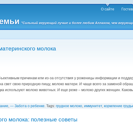
О сайте
Гостев
семьи
"Сильный верующий лучше и более любим Аллахом, чем верующий 
материнского молока
объективным причинам или из-за отсутствия у роженицы информации и поддер
на свет свою природную пищу, молоко матери. И чаще всего за заменой обра
дка используют молоко животных. И еще реже – молоко других женщин. Каков
вание
,
— Забота о ребенке
. Tags:
грудное молоко
,
иммунитет
,
кормление грудь
го молока: полезные советы