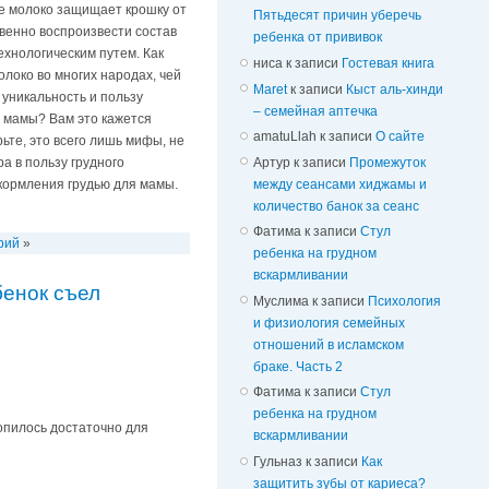
ое молоко защищает крошку от
Пятьдесят причин уберечь
венно воспроизвести состав
ребенка от прививок
ехнологическим путем. Как
ниса
к записи
Гостевая книга
локо во многих народах, чей
Maret
к записи
Кыст аль-хинди
уникальность и пользу
– семейная аптечка
я мамы? Вам это кажется
amatuLlah
к записи
О сайте
те, это всего лишь мифы, не
Артур
к записи
Промежуток
а в пользу грудного
между сеансами хиджамы и
 кормления грудью для мамы.
количество банок за сеанс
Фатима
к записи
Стул
рий
»
ребенка на грудном
вскармливании
бенок съел
Муслима
к записи
Психология
и физиология семейных
отношений в исламском
браке. Часть 2
Фатима
к записи
Стул
ребенка на грудном
опилось достаточно для
вскармливании
Гульназ
к записи
Как
защитить зубы от кариеса?