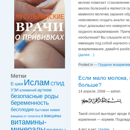
молоко помогает становлению 
многих болезней и является г
маминого молочка заранее обр
невозможно создать аналог че
опыт доказывал его невероятн
грудного вскармливания. Прич
необычным? Вы слышали истор
имеющие под собой научного о
вскармливания, давайте разбе
(далее…)
Posted in
— Грудное вскармли
Метки
Если мало молока, 
Ислам
СПИД
Е-шки
больше?
УЗИ
аутизм
алюминий
14 апреля, 2008 — admin
безопасные роды
беременность
бесплодие
бытовая химия
Такой способ выглядит вроде 
вакцины
вакцинa от гепатита В
кормления — кормим. Подожда
витамины-
минералы
волосы
А вот и нет.
(далее…)