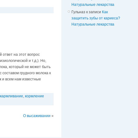
Натуральные лекарства
Гульназ
к записи
Как
защитить зубы от кариеса?
Натуральные лекарства
 ответ на этот вопрос
иологической и т.д.). Но,
лока, который не может быть
с составом грудного молока к
к и всем нам известные
скармливание
,
кормление
О высаживании
»