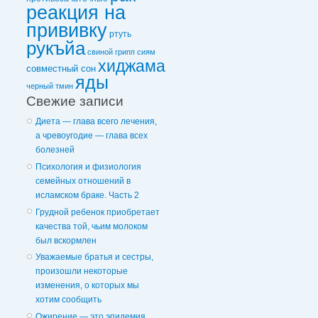
реакция на
прививку
ртуть
рукъйа
свиной грипп
сиям
хиджама
совместный сон
яды
черный тмин
Свежие записи
Диета — глава всего лечения,
а чревоугодие — глава всех
болезней
Психология и физиология
семейных отношений в
исламском браке. Часть 2
Грудной ребенок приобретает
качества той, чьим молоком
был вскормлен
Уважаемые братья и сестры,
произошли некоторые
изменения, о которых мы
хотим сообщить
Ожирение — это эпидемия,