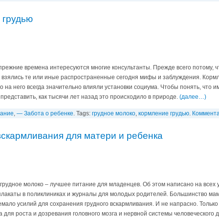
 грудью
прежние времена интересуются многие консультанты. Прежде всего потому, ч
 взялись те или иные распространенные сегодня мифы и заблуждения. Кормл
о на него всегда значительно влияли установки социума. Чтобы понять, что 
представить, как тысячи лет назад это происходило в природе.
(далее…)
вание
,
— Забота о ребенке
. Tags:
грудное молоко
,
кормление грудью
.
Коммента
вскармливания для матери и ребенка
грудное молоко – лучшее питание для младенцев. Об этом написано на всех у
плакаты в поликлиниках и журналы для молодых родителей. Большинство мам
мало усилий для сохранения грудного вскармливания. И не напрасно. Только 
 для роста и дозревания головного мозга и нервной системы человеческого 