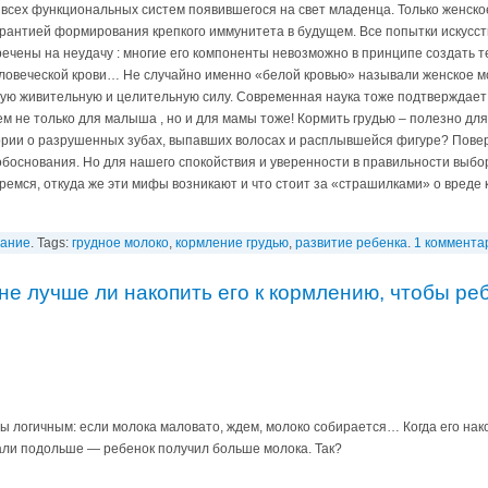
всех функциональных систем появившегося на свет младенца. Только женск
арантией формирования крепкого иммунитета в будущем. Все попытки искусст
ечены на неудачу : многие его компоненты невозможно в принципе создать т
ловеческой крови… Не случайно именно «белой кровью» называли женское мо
ую живительную и целительную силу. Современная наука тоже подтверждает 
ем не только для малыша , но и для мамы тоже! Кормить грудью – полезно дл
ии о разрушенных зубах, выпавших волосах и расплывшейся фигуре? Поверь
боснования. Но для нашего спокойствия и уверенности в правильности выбор
ремся, откуда же эти мифы возникают и что стоит за «страшилками» о вреде
вание
. Tags:
грудное молоко
,
кормление грудью
,
развитие ребенка
.
1 коммента
не лучше ли накопить его к кормлению, чтобы ре
бы логичным: если молока маловато, ждем, молоко собирается… Когда его нак
ли подольше — ребенок получил больше молока. Так?