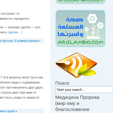
 поступает от
свежести «продукта».
ни — изредка, другие — изо
анить.
(далее…)
е молоко
.
8 комментариев
»
Пророк (мир ему и милость
? Эти вопросы могут быть как
Аллаха) сказал: «Для каждой
Поиск:
зличного вида о содержании
болезни есть лекарство, и если
гут противоречить друг другу.
лекарство и болезнь совпадают,
строгих диет при каки-то
то человек вылечивается по
Медицина Пророка
ет быть, когда-то окажутся
воле Аллаха».
(мир ему и
Он также сказал: «Несомненно,
благословение
что Всевышний Аллах
мментарий
»