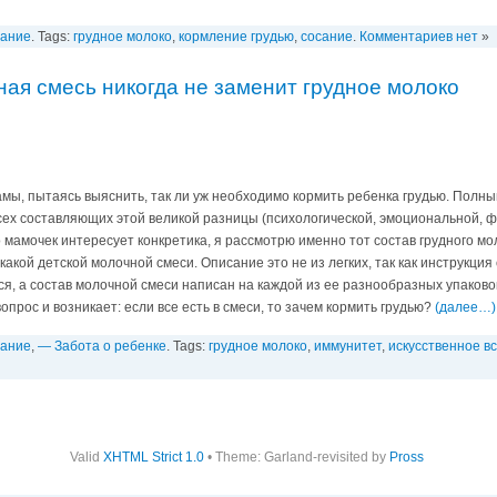
вание
. Tags:
грудное молоко
,
кормление грудью
,
сосание
.
Комментариев нет
»
ая смесь никогда не заменит грудное молоко
, пытаясь выяснить, так ли уж необходимо кормить ребенка грудью. Полный
ех составляющих этой великой разницы (психологической, эмоциональной, физ
 мамочек интересует конкретика, я рассмотрю именно тот состав грудного мо
какой детской молочной смеси. Описание это не из легких, так как инструкция 
я, а состав молочной смеси написан на каждой из ее разнообразных упаково
опрос и возникает: если все есть в смеси, то зачем кормить грудью?
(далее…)
вание
,
— Забота о ребенке
. Tags:
грудное молоко
,
иммунитет
,
искусственное в
Valid
XHTML Strict 1.0
• Theme: Garland-revisited by
Pross