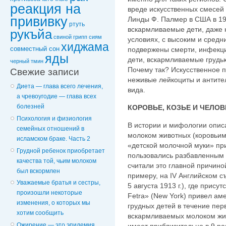
реакция на
вреде искусственных смесей 
прививку
Линды Ф. Палмер в США в 199
ртуть
вскармливаемые дети, даже 
рукъйа
свиной грипп
сиям
условиях, с высоким и сред
хиджама
совместный сон
подвержены смерти, инфекц
яды
дети, вскармливаемые грудь
черный тмин
Почему так? Искусственное п
Свежие записи
неживые лейкоциты и антител
Диета — глава всего лечения,
вида.
а чревоугодие — глава всех
болезней
КОРОВЬЕ, КОЗЬЕ И ЧЕЛО
Психология и физиология
В истории и мифологии опис
семейных отношений в
молоком животных (коровьим,
исламском браке. Часть 2
«детской молочной муки» пр
Грудной ребенок приобретает
пользовались разбавленным 
качества той, чьим молоком
считали это главной причино
был вскормлен
примеру, на IV Английском с
Уважаемые братья и сестры,
5 августа 1913 г.), где прису
произошли некоторые
Fetra» (New York) привел ам
изменения, о которых мы
грудных детей в течение пер
хотим сообщить
вскармливаемых молоком жив
Ожирение — это эпидемия,