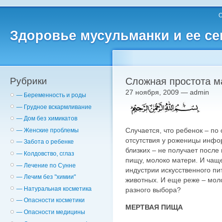
О
Здоровье мусульманки и ее с
Рубрики
Сложная простота м
27 ноября, 2009 — admin
— Беременность и роды
— Грудное вскармливание
— Дом без химикатов
Случается, что ребенок – по
— Женские проблемы
отсутствия у роженицы инфо
— Забота о ребенке
близких – не получает после
— Колдовство, сглаз
пищу, молоко матери. И чащ
— Лечение по Сунне
индустрии искусственного пи
— Лечим без "химии"
животных. И еще реже – мол
— Натуральная косметика
разного выбора?
— Опасности косметики
МЕРТВАЯ ПИЩА
— Опасности медицины