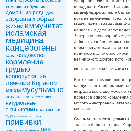
удобрений. Никто не может б
попадают в Россию. Есть опа
домашнее обучение
домашние роды
модифицированные белки
дуа
здоровый образ
пока не выяснены. Предпола
иммунитет
генетически измененные ко
жизни
ценность, и дети могут недо
исламская
Завершая разговор об искус
медицина
добавить: любая смесь являе
канцерогены
обеспечивает всех потребнос
истинное назначение смеси –
колдовствo
кожа
нет никакого другого источни
кормление
грудью
ИСТОЧНИК ЖИЗНИ – МАТ
кровопускание
В отличие от смеси, состав 
лечение Кораном
следуя за потребностями реб
мусульмане
масла
возраста малыша, может отли
натуральная косметика
процессе одного кормления с
натуральные
молоко «настроено» материн
малыша.
антибиотики
пластиковая
еда
полиомиелит
пост
Очень часто можно услышать
прививки
только в бедных странах Аф
рак
именно для таких регионов.
противозачаточные