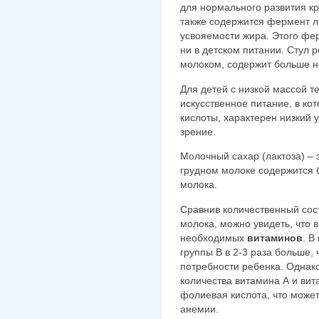
для нормального развития к
также содержится фермент л
усвояемости жира. Этого фер
ни в детском питании. Стул 
молоком, содержит больше н
Для детей с низкой массой 
искусственное питание, в ко
кислоты, характерен низкий 
зрение.
Молочный сахар (лактоза) – 
грудном молоке содержится б
молока.
Сравнив количественный сост
молока, можно увидеть, что 
необходимых
витаминов
. В
группы В в 2-3 раза больше,
потребности ребенка. Однако
количества витамина А и вит
фолиевая кислота, что може
анемии.