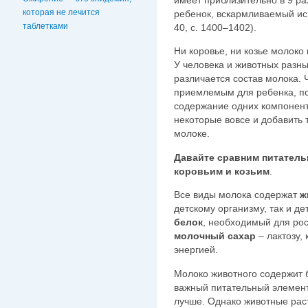
имеет приблизительно в 9 ра
которая не лечится
ребенок, вскармливаемый ис
таблетками
40, с. 1400–1402).
Ни коровье, ни козье молоко
У человека и животных разны
различается состав молока. 
приемлемым для ребенка, п
содержание одних компонент
некоторые вовсе и добавить 
молоке.
Давайте сравним питатель
коровьим и козьим
.
Все виды молока содержат
ж
детскому организму, так и д
белок
, необходимый для ро
молочный сахар
– лактозу,
энергией.
Молоко животного содержит б
важный питательный элемент,
лучше. Однако животные рас