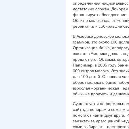
определенная национальност
достаточно сложен. Донорам 
финансирует обследование.
Обычно молоко сдают женщи
ребенка, или собиравшие сво
В Америке донорское молоко 
граммов, это около 100 долл
Организация банка, аппарату
все это в Америке довольно 
продают его. Объемы, котор
Например, в 2005 году банки
000 литров молока. Это знач
для 100 детей. Основная час
оборот молока в банке небол
взрослая «органическая» еда
обычные продукты и дешевые
Существует и неформальное 
сайт, где донорам и семьям
помогают найти друг друга. Р
заезжать за драгоценной жид
сами выбирают – пастеризова