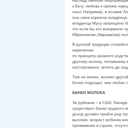
наследственную информацию
к Богу, любовь к своему нар
опыт. Например, в исламе А
она сама кормила младенца. 
младенца Мусу запрещено б
что если бы его вскормили ч
Ибрахимова (Авраамова) кол
В русской традиции спокойно
кормлению
по принципу кровного родства 
другому молоку, попавшему к
настороженно, вплоть до ощ
Тем не менее, молоко друго
более подходит, чем любая 
БАНКИ МОЛОКА
За рубежом – в США, Канаде
существуют банки грудного м
донор должен пройти ряд тес
высокие: возраст ребенка ме
проживания в стране, отсутс