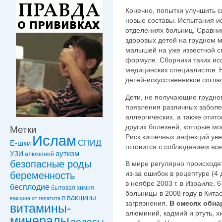
Конечно, попытки улучшить 
новые составы. Испытания ис
отделениях больниц. Сравни
здоровых детей на грудном м
малышей на уже известной с
формуле. Сборники таких ис
медицинских специалистов. 
детей-искусственников согла
Дети, не получающие грудно
появления различных заболе
аллергических, а также отито
других болезней, которые мо
Метки
Риск кишечных инфекций увел
Ислам
СПИД
Е-шки
готовится с соблюдением вс
УЗИ
аутизм
алюминий
безопасные роды
В мире регулярно происходя
из-за ошибок в рецептуре (4
беременность
в ноябре 2003 г. в Израиле, 
бесплодие
бытовая химия
больницы в 2008 году в Кита
вакцины
вакцинa от гепатита В
загрязнения.
В смесях обн
витамины-
алюминий, кадмий и ртуть, х
минералы
волосы