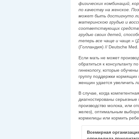
физических комбинаций, кор
по качеству на женское. П
может быть достигнуто ли
материнскою грудью и вос
соответствующих средств,
грудью своих детей, спосо
теперь все чаще и чаще
.» (
(Голландия) // Deutsche Med.
Если мать не может производ
обратиться к консультанту п
гинекологу, которые обучены
группу поддержки кормящих
женщин удается увеличить л
В случае, когда компетентн
диагностированы серьезные
производство молока, или от
желез), оптимальным выборо
кормилицы или кормить реб
Всемирная организаци
определила приорите