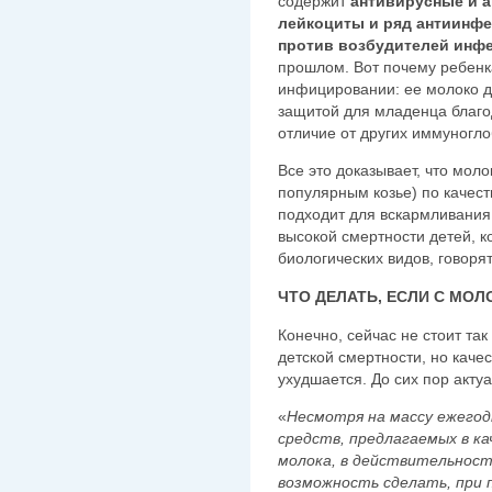
содержит
антивирусные и 
лейкоциты и ряд антиинфе
против возбудителей инф
прошлом. Вот почему ребенка
инфицировании: ее молоко д
защитой для младенца благо
отличие от других иммуногло
Все это доказывает, что мол
популярным козье) по качест
подходит для вскармливания
высокой смертности детей, к
биологических видов, говорят
ЧТО ДЕЛАТЬ, ЕСЛИ С МО
Конечно, сейчас не стоит так
детской смертности, но каче
ухудшается. До сих пор акту
«
Несмотря на массу ежего
средств, предлагаемых в к
молока, в действительност
возможность сделать, при 