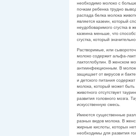
необходимо молоко с больш
почкам ребенка трудно выво
распада белка молока живот
является казеин, который с
неудобоваримого сгустка в ж
казеина меньше, что способ
сгустка, который значительн
Растворимые, или сывороточ
молоко содержит альфа-лакта
лактоглобулин. В женском м
антиинфекционным. В молоке 
защищает от вирусов и бакте
и детского питания содержат
молока, который может быть
животного отсутствует таур
развития головного мозга. Та
искусственную смесь.
Имеются существенные разли
разных видов молока. В жен
жирные кислоты, которых нет
необходимы для развития гол