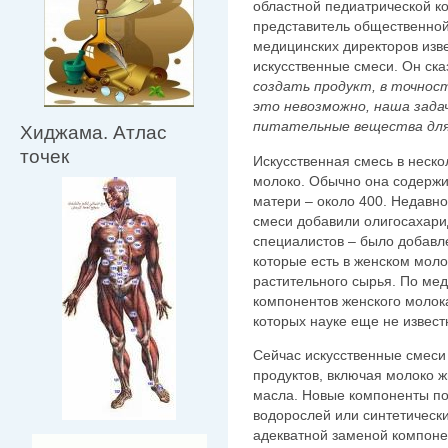
областной педиатрической ко
представитель общественной
медицинских директоров из
искусственные смеси. Он ска
создать продукт, в точно
это невозможно, наша зада
питательные вещества для
Хиджама. Атлас
точек
Искусственная смесь в нескол
молоко. Обычно она содержит
матери – около 400. Недавн
смеси добавили олигосахари
специалистов – было добавле
которые есть в женском моло
растительного сырья. По ме
компонентов женского молок
которых науке еще не извест
Сейчас искусственные смеси
продуктов, включая молоко 
масла. Новые компоненты по
водорослей или синтетически
адекватной заменой компоне