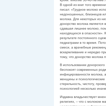
В одной из книг того време
писал: «Грудное молоко исп
недоношенных, близнецов ил
молока. Для некоторых из ни
донорство молока является 
сдавшая лишнее молоко, пом
находящихся в опасности». 
результате постоянного сце
педиатрами в то время. Пот
смеси, а врачебные рекомен
вскармливание и нередко при
тому, что донорство молока п
В использовании донорского 
беспокоят современных роди
инфицированности молока, а
женщины и психологические 
стерильность, чистоту, прове
психологией несколько иначе
Издавна владычествует мнен
религиях, – что с молоком м