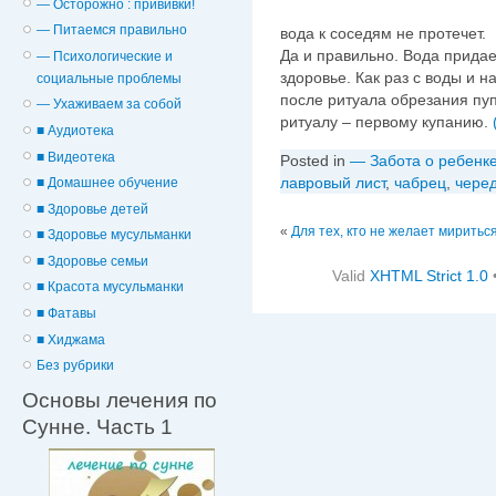
— Осторожно : прививки!
— Питаемся правильно
вода к соседям не протечет.
Да и правильно. Вода придае
— Психологические и
здоровье. Как раз с воды и 
cоциальные проблемы
после ритуала обрезания пу
— Ухаживаем за собой
ритуалу – первому купанию.
■ Аудиотека
■ Видеотека
Posted in
— Забота о ребенк
лавровый лист
,
чабрец
,
чере
■ Домашнее обучение
■ Здоровье детей
«
Для тех, кто не желает миритьс
■ Здоровье мусульманки
■ Здоровье семьи
Valid
XHTML Strict 1.0
■ Красота мусульманки
■ Фатавы
■ Хиджама
Без рубрики
Основы лечения по
Сунне. Часть 1