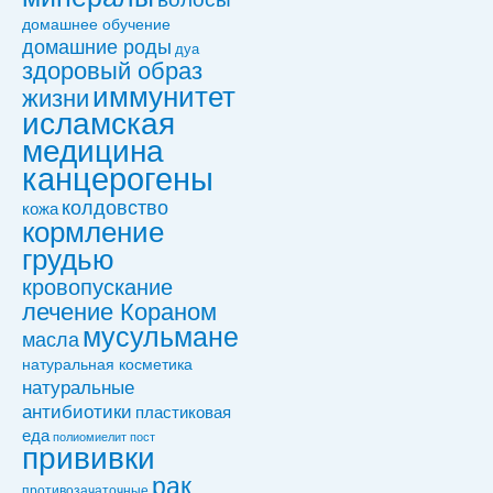
домашнее обучение
домашние роды
дуа
здоровый образ
иммунитет
жизни
исламская
медицина
канцерогены
колдовствo
кожа
кормление
грудью
кровопускание
лечение Кораном
мусульмане
масла
натуральная косметика
натуральные
антибиотики
пластиковая
еда
полиомиелит
пост
прививки
рак
противозачаточные