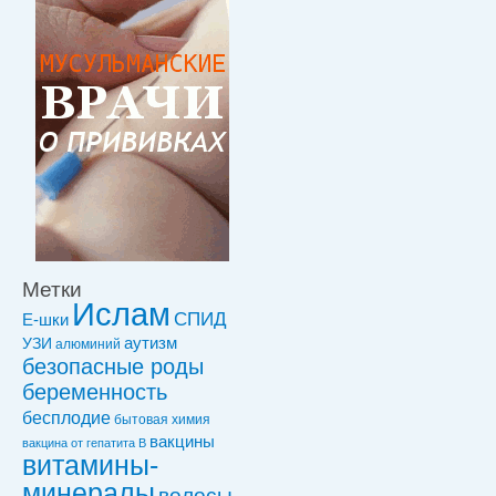
Метки
Ислам
СПИД
Е-шки
УЗИ
аутизм
алюминий
безопасные роды
беременность
бесплодие
бытовая химия
вакцины
вакцинa от гепатита В
витамины-
минералы
волосы