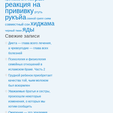
реакция на
прививку
ртуть
рукъйа
свиной грипп
сиям
хиджама
совместный сон
яды
черный тмин
Свежие записи
Диета — глава всего лечения,
а чревоугодие — глава всех
болезней
Психология и физиология
семейных отношений в
исламском браке. Часть 2
Грудной ребенок приобретает
качества той, чьим молоком
был вскормлен
Уважаемые братья и сестры,
произошли некоторые
изменения, о которых мы
хотим сообщить
Ожирение — это эпидемия,