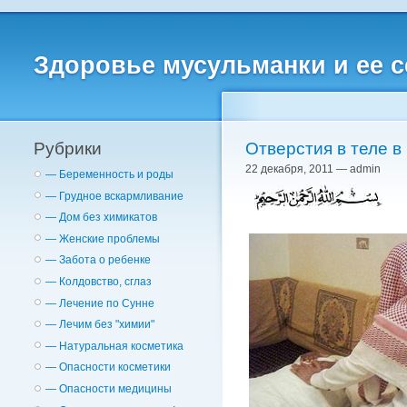
Здоровье мусульманки и ее 
Рубрики
22 декабря, 2011 — admin
— Беременность и роды
— Грудное вскармливание
— Дом без химикатов
— Женские проблемы
— Забота о ребенке
— Колдовство, сглаз
— Лечение по Сунне
— Лечим без "химии"
— Натуральная косметика
— Опасности косметики
— Опасности медицины