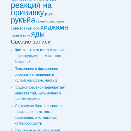
реакция на
прививку
ртуть
рукъйа
свиной грипп
сиям
хиджама
совместный сон
яды
черный тмин
Свежие записи
Диета — глава всего лечения,
а чревоугодие — глава всех
болезней
Психология и физиология
семейных отношений в
исламском браке. Часть 2
Грудной ребенок приобретает
качества той, чьим молоком
был вскормлен
Уважаемые братья и сестры,
произошли некоторые
изменения, о которых мы
хотим сообщить
Ожирение — это эпидемия,