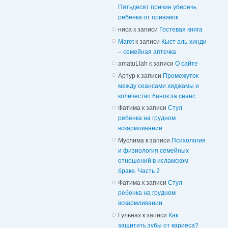
Пятьдесят причин уберечь
ребенка от прививок
ниса
к записи
Гостевая книга
Maret
к записи
Кыст аль-хинди
– семейная аптечка
amatuLlah
к записи
О сайте
Артур
к записи
Промежуток
между сеансами хиджамы и
количество банок за сеанс
Фатима
к записи
Стул
ребенка на грудном
вскармливании
Муслима
к записи
Психология
и физиология семейных
отношений в исламском
браке. Часть 2
Фатима
к записи
Стул
ребенка на грудном
вскармливании
Гульназ
к записи
Как
защитить зубы от кариеса?