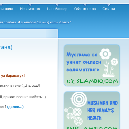
ая книга
Исламотека
Наш баннер
Облако тегов
Ссылки
слабый. И в каждом (из них) есть благо."
ения шайтана)
уа баракатух!
теле (الفتحات في
ا
, прикосновения шайятын).
тся?
(далее…)