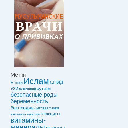
Метки
Ислам
СПИД
Е-шки
УЗИ
аутизм
алюминий
безопасные роды
беременность
бесплодие
бытовая химия
вакцины
вакцинa от гепатита В
витамины-
минералы
волосы