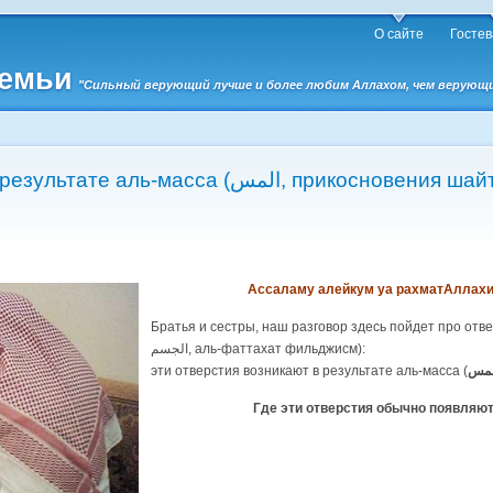
О сайте
Гостев
семьи
"Сильный верующий лучше и более любим Аллахом, чем верующий 
Отверстия в теле в результате аль-масса (المس, прикоснов
Ассаламу алейкум уа рахматАллахи 
Братья и сестры, наш разговор здесь пойдет про отверстия в 
الجسم, аль-фаттахат фильджисм):
эти отверстия возникают в результате аль-масса (
لمس
Где эти отверстия обычно появляю