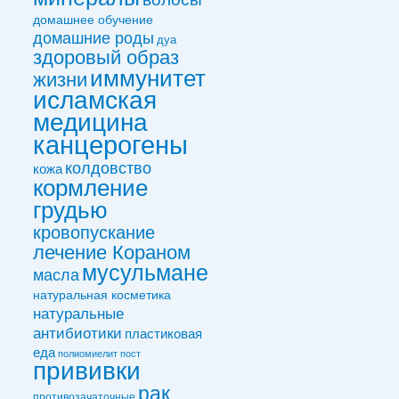
домашнее обучение
домашние роды
дуа
здоровый образ
иммунитет
жизни
исламская
медицина
канцерогены
колдовствo
кожа
кормление
грудью
кровопускание
лечение Кораном
мусульмане
масла
натуральная косметика
натуральные
антибиотики
пластиковая
еда
полиомиелит
пост
прививки
рак
противозачаточные