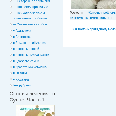
— Осторожно : прививки!
— Питаемся правильно
Posted in
— Женские проблем
— Психологические и
хиджама
.
19 комментариев
»
cоциальные проблемы
— Ухаживаем за собой
«
Как помочь праведному моло
■ Аудиотека
■ Видеотека
■ Домашнее обучение
■ Здоровье детей
■ Здоровье мусульманки
■ Здоровье семьи
■ Красота мусульманки
■ Фатавы
■ Хиджама
Без рубрики
Основы лечения по
Сунне. Часть 1