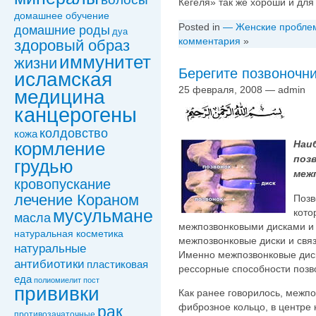
Кегеля» так же хоpоши и дл
домашнее обучение
Posted in
— Женские пробле
домашние роды
дуа
комментария
»
здоровый образ
иммунитет
жизни
Берегите позвоночни
исламская
25 февраля, 2008 — admin
медицина
канцерогены
колдовствo
кожа
Наи
кормление
поз
грудью
меж
кровопускание
лечение Кораном
Позв
кото
мусульмане
масла
межпозвонковыми дисками и 
натуральная косметика
межпозвонковые диски и свя
натуральные
Именно межпозвонковые диск
антибиотики
пластиковая
рессорные способности позв
еда
полиомиелит
пост
прививки
Как ранее говорилось, межпо
фиброзное кольцо, в центре 
рак
противозачаточные