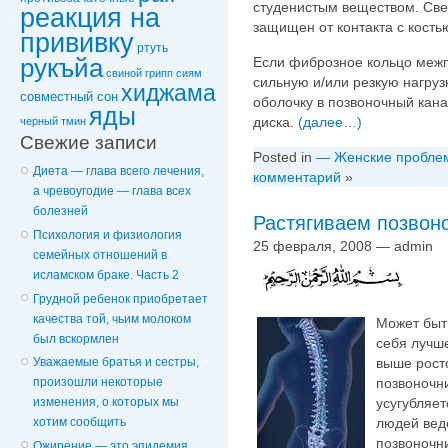
студенистым веществом. Све
реакция на
защищен от контакта с кост
прививку
ртуть
рукъйа
Если фиброзное кольцо межп
свиной грипп
сиям
сильную и/или резкую нагруз
хиджама
совместный сон
оболочку в позвоночный кан
яды
диска.
(далее…)
черный тмин
Свежие записи
Posted in
— Женские пробле
Диета — глава всего лечения,
комментарий
»
а чревоугодие — глава всех
болезней
Растягиваем позвон
Психология и физиология
25 февраля, 2008 — admin
семейных отношений в
исламском браке. Часть 2
Грудной ребенок приобретает
качества той, чьим молоком
Может быть
был вскормлен
себя лучше
выше росто
Уважаемые братья и сестры,
позвоночни
произошли некоторые
усугубляе
изменения, о которых мы
людей веде
хотим сообщить
позвоночн
Ожирение — это эпидемия,