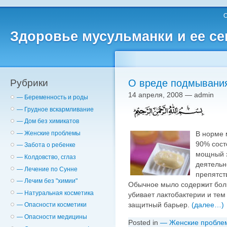
О
Здоровье мусульманки и ее с
Рубрики
О вреде подмывани
14 апреля, 2008 — admin
— Беременность и роды
— Грудное вскармливание
— Дом без химикатов
В норме 
— Женские проблемы
90% сост
— Забота о ребенке
мощный з
— Колдовство, сглаз
деятельн
— Лечение по Сунне
препятст
— Лечим без "химии"
Обычное мыло содержит боль
— Натуральная косметика
убивает лактобактерии и те
защитный барьер.
(далее…)
— Опасности косметики
— Опасности медицины
Posted in
— Женские пробле