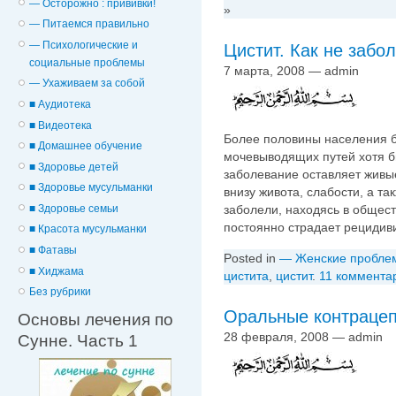
— Осторожно : прививки!
»
— Питаемся правильно
— Психологические и
Цистит. Как не забо
cоциальные проблемы
7 марта, 2008 — admin
— Ухаживаем за собой
■ Аудиотека
■ Видеотека
Более половины населения б
■ Домашнее обучение
мочевыводящих путей хотя б
■ Здоровье детей
заболевание оставляет живы
■ Здоровье мусульманки
внизу живота, слабости, а та
заболели, находясь в обществ
■ Здоровье семьи
постоянно страдает рециди
■ Красота мусульманки
■ Фатавы
Posted in
— Женские пробле
■ Хиджама
цистита
,
цистит
.
11 коммента
Без рубрики
Оральные контрацеп
Основы лечения по
28 февраля, 2008 — admin
Сунне. Часть 1