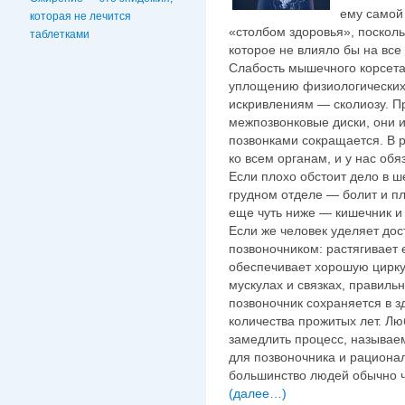
ему самой
которая не лечится
«столбом здоровья», посколь
таблетками
которое не влияло бы на все
Слабость мышечного корсета
уплощению физиологических 
искривлениям — сколиозу. Пр
межпозвонковые диски, они 
позвонками сокращается. В 
ко всем органам, и у нас обя
Если плохо обстоит дело в ш
грудном отделе — болит и пл
еще чуть ниже — кишечник и
Если же человек уделяет дос
позвоночником: растягивает
обеспечивает хорошую цирку
мускулах и связках, правиль
позвоночник сохраняется в 
количества прожитых лет. Лю
замедлить процесс, называе
для позвоночника и рационал
большинство людей обычно ч
(далее…)