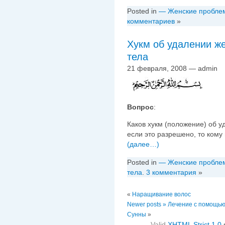
Posted in
— Женские пробле
комментариев
»
Хукм об удалении ж
тела
21 февраля, 2008 — admin
Вопрос
:
Каков хукм (положение) об у
если это разрешено, то кому
(далее…)
Posted in
— Женские пробле
тела
.
3 комментария
»
«
Наращивание волос
Newer posts »
Лечение с помощью 
Сунны
»
Valid
XHTML Strict 1.0