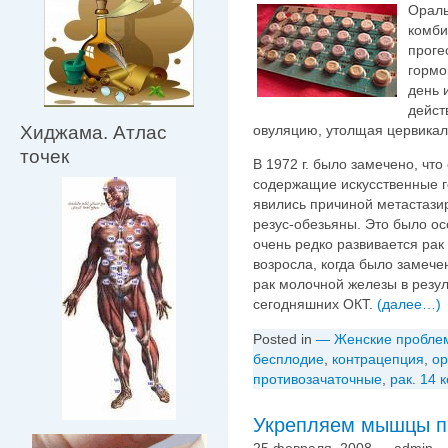
Ораль
комби
проге
гормо
день 
дейст
овуляцию, утолщая цервикаль
Хиджама. Атлас
точек
В 1972 г. было замечено, чт
содержащие искусственные г
явились причиной метастази
резус-обезьяны. Это было осо
очень редко развивается ра
возросла, когда было замечен
рак молочной железы в резу
сегодняшних ОКТ.
(далее…)
Posted in
— Женские пробле
бесплодие
,
контрацепция
,
ор
противозачаточные
,
рак
.
14 
Укрепляем мышцы п