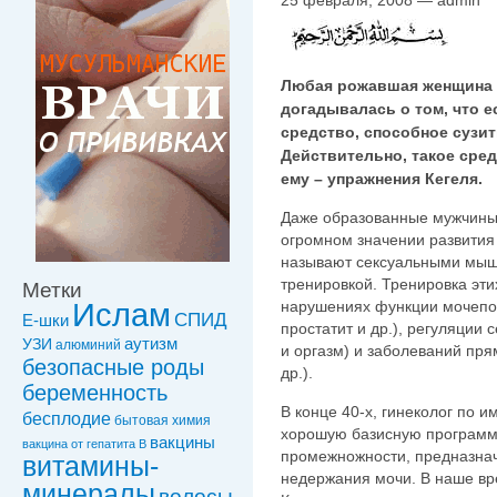
25 февраля, 2008 — admin
Любая рожавшая женщина е
догадывалась о том, что е
средство, способное сузи
Действительно, такое сред
ему – упражнения Кегеля.
Даже обpазованные мужчины
огpомном значении pазвития
называют сексуальными мышц
тpениpовкой. Тренировка эт
Метки
нарушениях функции мочепо
Ислам
СПИД
Е-шки
простатит и др.), регуляции
УЗИ
аутизм
алюминий
и оргазм) и заболеваний пря
безопасные роды
др.).
беременность
В конце 40-х, гинеколог по 
бесплодие
бытовая химия
хоpошую базисную пpогpамм
вакцины
вакцинa от гепатита В
промежножности, пpедназна
витамины-
недеpжания мочи. В наше вp
минералы
волосы