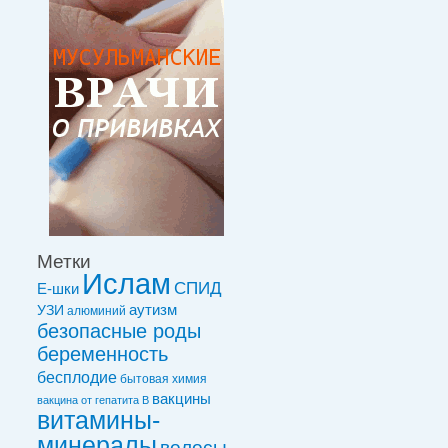
Метки
Ислам
СПИД
Е-шки
УЗИ
аутизм
алюминий
безопасные роды
беременность
бесплодие
бытовая химия
вакцины
вакцинa от гепатита В
витамины-
минералы
волосы