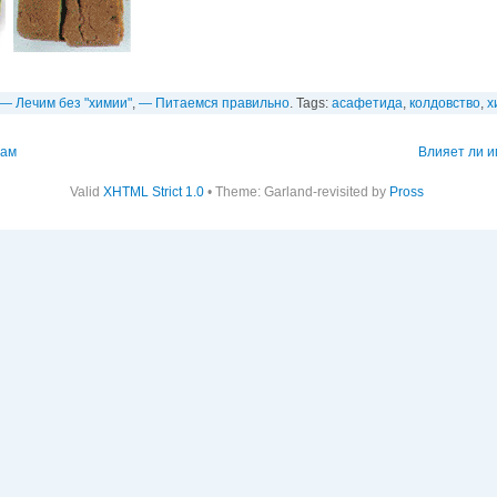
— Лечим без "химии"
,
— Питаемся правильно
. Tags:
асафетида
,
колдовствo
,
х
пам
Влияет ли и
Valid
XHTML Strict 1.0
• Theme: Garland-revisited by
Pross