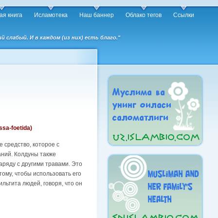
ая книга
Исламотека
Наш баннер
Облако тегов
Ссылки
слабый. И в каждом (из них) есть благо."
ssa-foetida)
 средство, которое с
аний. Колдуны также
аряду с другими травами. Это
тому, чтобы использовать его
льтита людей, говоря, что он