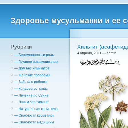
Здоровье мусульманки и ее 
Рубрики
4 апреля, 2011 — admin
— Беременность и роды
— Грудное вскармливание
— Дом без химикатов
— Женские проблемы
— Забота о ребенке
— Колдовство, сглаз
— Лечение по Сунне
— Лечим без "химии"
— Натуральная косметика
— Опасности косметики
— Опасности медицины