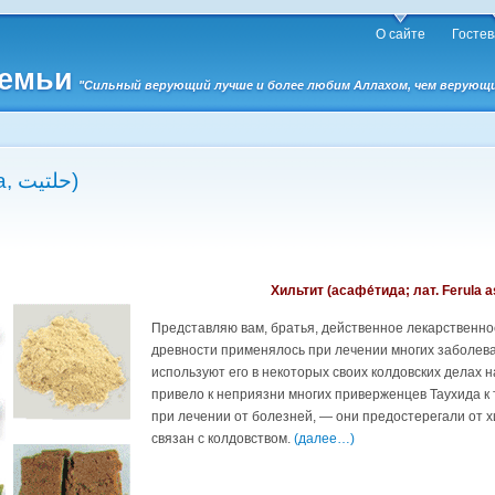
О сайте
Гостев
семьи
"Сильный верующий лучше и более любим Аллахом, чем верующий 
Хильтит (асафетида, حلتيت)
Хильтит (асафе́тида; лат. Ferula a
Представляю вам, братья, действенное лекарственное
древности применялось при лечении многих заболев
используют его в некоторых своих колдовских делах н
привело к неприязни многих приверженцев Таухида к 
при лечении от болезней, — они предостерегали от хи
связан с колдовством.
(далее…)