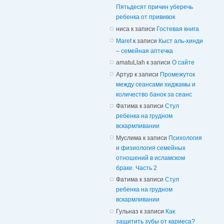
Пятьдесят причин уберечь
ребенка от прививок
ниса
к записи
Гостевая книга
Maret
к записи
Кыст аль-хинди
– семейная аптечка
amatuLlah
к записи
О сайте
Артур
к записи
Промежуток
между сеансами хиджамы и
количество банок за сеанс
Фатима
к записи
Стул
ребенка на грудном
вскармливании
Муслима
к записи
Психология
и физиология семейных
отношений в исламском
браке. Часть 2
Фатима
к записи
Стул
ребенка на грудном
вскармливании
Гульназ
к записи
Как
защитить зубы от кариеса?