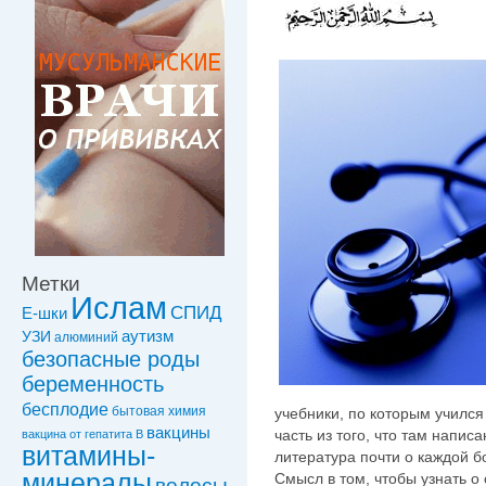
Метки
Ислам
СПИД
Е-шки
УЗИ
аутизм
алюминий
безопасные роды
беременность
бесплодие
бытовая химия
учебники, по которым учился
вакцины
часть из того, что там напи
вакцинa от гепатита В
витамины-
литература почти о каждой б
минералы
Смысл в том, чтобы узнать о
волосы