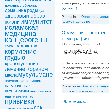
иметь равную с врачом, а мо
домашнее обучение
(далее…)
домашние роды
дуа
здоровый образ
Posted in
— Опасности меди
иммунитет
жизни
Комментариев нет
»
исламская
медицина
Облучение: рентген
канцерогены
томография
21 февраля, 2008 — admin
колдовствo
кожа
кормление
грудью
кровопускание
«..Население охотно идет 
не особенно надеются на п
лечение Кораном
за секунды получая дозу об
мусульмане
масла
суммарное годовое облучен
натуральная косметика
натуральные
Posted in
— Опасности меди
антибиотики
рентген
.
1 комментарий
»
пластиковая
еда
полиомиелит
пост
прививки
«
Лечение сглаза
рак
противозачаточные