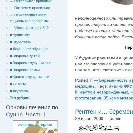
— Осторожно : прививки!
— Питаемся правильно
— Психологические и
неполноценного или травми
cоциальные проблемы
предшествует зачатию, вт
— Ухаживаем за собой
родовые схватки, четверты
■ Аудиотека
больнице после родов. Расс
■ Видеотека
Пер
■ Домашнее обучение
■ Здоровье детей
У будущих родителей еще не
■ Здоровье мусульманки
над его здоровьем уже навис
над тем, что некоторые их д
■ Здоровье семьи
■ Красота мусульманки
Posted in
— Беременность и 
■ Фатавы
медицины
. Tags:
анализ ФКУ
■ Хиджама
К
,
желтуха новорожденных
,
и
фототерапия
.
35 комментар
Без рубрики
Основы лечения по
Рентген и… беремен
Сунне. Часть 1
29 июня, 2009 — admin