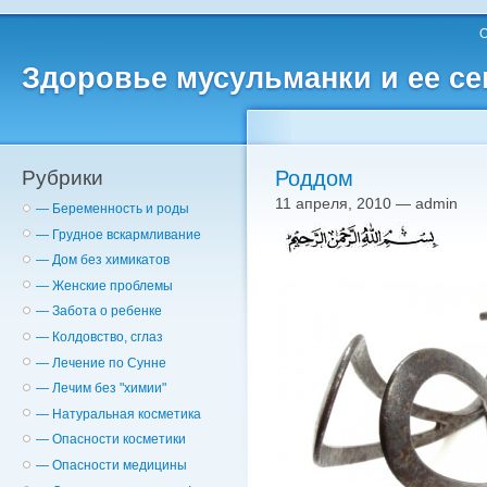
О
Здоровье мусульманки и ее с
Рубрики
Роддом
11 апреля, 2010 — admin
— Беременность и роды
— Грудное вскармливание
— Дом без химикатов
— Женские проблемы
— Забота о ребенке
— Колдовство, сглаз
— Лечение по Сунне
— Лечим без "химии"
— Натуральная косметика
— Опасности косметики
— Опасности медицины