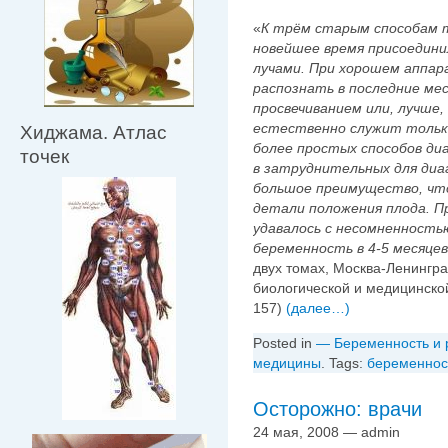
«
К трём старым способам т
новейшее время присоедини
лучами. При хорошем аппар
распознать в последние ме
просвечиванием или, лучше
естественно служит только
Хиджама. Атлас
более простых способов ди
точек
в затруднительных для диа
большое преимущество, что
детали положения плода. Пр
удавалось с несомненност
беременность в 4-5 месяцев
двух томах, Москва-Ленингра
биологической и медицинской
157)
(далее…)
Posted in
— Беременность и 
медицины
. Tags:
беременнос
Осторожно: врачи
24 мая, 2008 — admin