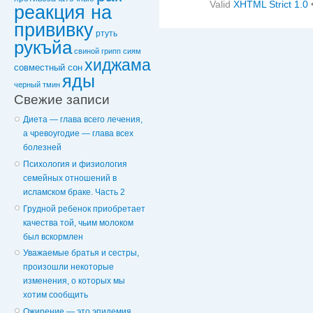
Valid
XHTML Strict 1.0
реакция на
прививку
ртуть
рукъйа
свиной грипп
сиям
хиджама
совместный сон
яды
черный тмин
Свежие записи
Диета — глава всего лечения,
а чревоугодие — глава всех
болезней
Психология и физиология
семейных отношений в
исламском браке. Часть 2
Грудной ребенок приобретает
качества той, чьим молоком
был вскормлен
Уважаемые братья и сестры,
произошли некоторые
изменения, о которых мы
хотим сообщить
Ожирение — это эпидемия,