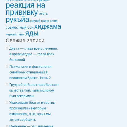
реакция на
прививку
ртуть
рукъйа
свиной грипп
сиям
хиджама
совместный сон
яды
черный тмин
Свежие записи
Диета — глава всего лечения,
а чревоугодие — глава всех
болезней
Психология и физиология
семейных отношений в
исламском браке. Часть 2
Грудной ребенок приобретает
качества той, чьим молоком
был вскормлен
Уважаемые братья и сестры,
произошли некоторые
изменения, о которых мы
хотим сообщить
Ожирение — это эпидемия,