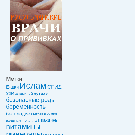
Метки
Ислам
СПИД
Е-шки
УЗИ
аутизм
алюминий
безопасные роды
беременность
бесплодие
бытовая химия
вакцины
вакцинa от гепатита В
витамины-
минералы
волосы