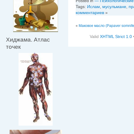
Posted in
— Психологические
Tags:
Ислам
,
мусульмане
,
пр
комментариев
»
«
Маковое масло (Papaver somnif
Valid
XHTML Strict 1.0
Хиджама. Атлас
точек