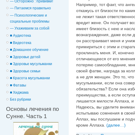
— Осторожно : прививки!
Например, тот факт, что анг
— Питаемся правильно
откажусь от близости по как
— Психологические и
не лежит такая ответственнос
cоциальные проблемы
вредит жене. Он получает во
имеет близость с нею и насл
— Ухаживаем за собой
вознаграждения, даже если 
■ Аудиотека
он расстраивает меня и уни
■ Видеотека
примириться с этим и старат
■ Домашнее обучение
проклинать меня. И, конечно
■ Здоровье детей
отличающееся от его мнения,
■ Здоровье мусульманки
потеряю самообладание, мне 
своей фатве, награда за кол
■ Здоровье семьи
а не для женщин. Это то, чт
■ Красота мусульманки
мусульманки, если она совер
■ Фатавы
обязательства? Если она изб
■ Хиджама
преимущества, а если оступа
Без рубрики
лишается милости Аллаха, и
Надеюсь, вы уделите внимани
Основы лечения по
испытываю сомнения в своей 
Сунне. Часть 1
Аллах, мы послушаем и подчи
кроме Аллаха.
(далее…)