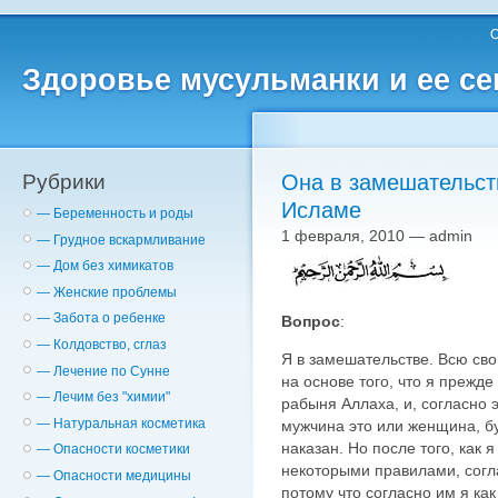
О
Здоровье мусульманки и ее с
Рубрики
Она в замешательст
Исламе
— Беременность и роды
1 февраля, 2010 — admin
— Грудное вскармливание
— Дом без химикатов
— Женские проблемы
— Забота о ребенке
Вопрос
:
— Колдовство, сглаз
Я в замешательстве. Всю св
— Лечение по Сунне
на основе того, что я прежде
— Лечим без "химии"
рабыня Аллаха, и, согласно э
— Натуральная косметика
мужчина это или женщина, буд
наказан. Но после того, как
— Опасности косметики
некоторыми правилами, согла
— Опасности медицины
потому что согласно им я ка