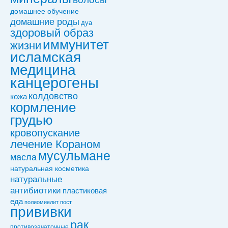
домашнее обучение
домашние роды
дуа
здоровый образ
иммунитет
жизни
исламская
медицина
канцерогены
колдовствo
кожа
кормление
грудью
кровопускание
лечение Кораном
мусульмане
масла
натуральная косметика
натуральные
антибиотики
пластиковая
еда
полиомиелит
пост
прививки
рак
противозачаточные