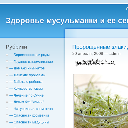
О
Здоровье мусульманки и ее с
Рубрики
Пророщенные злаки,
30 апреля, 2008 — admin
— Беременность и роды
— Грудное вскармливание
— Дом без химикатов
— Женские проблемы
— Забота о ребенке
— Колдовство, сглаз
— Лечение по Сунне
— Лечим без "химии"
— Натуральная косметика
— Опасности косметики
— Опасности медицины