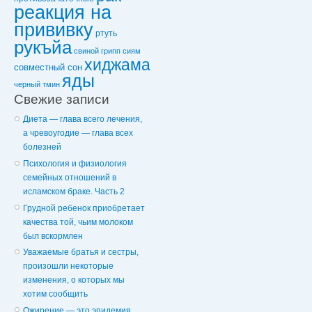
реакция на
прививку
ртуть
рукъйа
свиной грипп
сиям
хиджама
совместный сон
яды
черный тмин
Свежие записи
Диета — глава всего лечения,
а чревоугодие — глава всех
болезней
Психология и физиология
семейных отношений в
исламском браке. Часть 2
Грудной ребенок приобретает
качества той, чьим молоком
был вскормлен
Уважаемые братья и сестры,
произошли некоторые
изменения, о которых мы
хотим сообщить
Ожирение — это эпидемия,