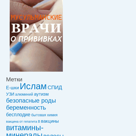
Метки
Ислам
СПИД
Е-шки
УЗИ
аутизм
алюминий
безопасные роды
беременность
бесплодие
бытовая химия
вакцины
вакцинa от гепатита В
витамины-
минералы
волосы