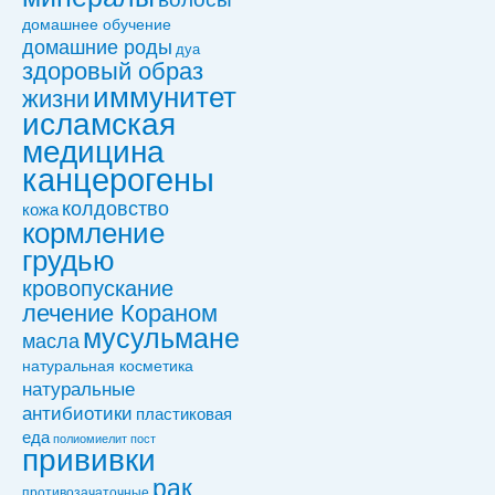
домашнее обучение
домашние роды
дуа
здоровый образ
иммунитет
жизни
исламская
медицина
канцерогены
колдовствo
кожа
кормление
грудью
кровопускание
лечение Кораном
мусульмане
масла
натуральная косметика
натуральные
антибиотики
пластиковая
еда
полиомиелит
пост
прививки
рак
противозачаточные