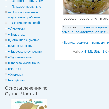
— Осторожно : прививки!
— Питаемся правильно
— Психологические и
cоциальные проблемы
процессе прорастания, и эт
— Ухаживаем за собой
Posted in
— Питаемся прави
■ Аудиотека
семена
.
Комментариев нет
»
■ Видеотека
■ Домашнее обучение
«
Водичка, водичка — ванна для 
■ Здоровье детей
Valid
XHTML Strict 1.0
■ Здоровье мусульманки
■ Здоровье семьи
■ Красота мусульманки
■ Фатавы
■ Хиджама
Без рубрики
Основы лечения по
Сунне. Часть 1