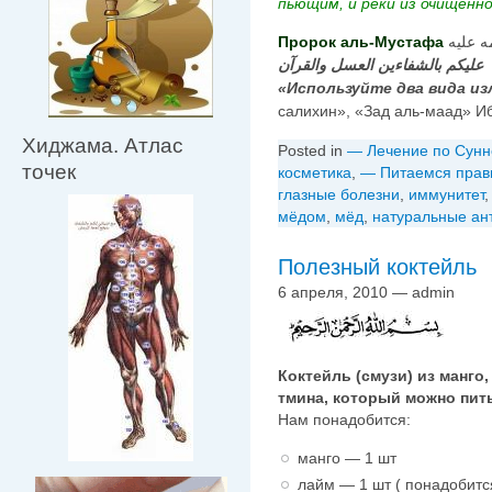
пьющим, и реки из очищенн
Пророк аль-Мустафа
عليكم بالشفاءين العسل والقرآن
«Используйте два вида из
салихин», «Зад аль-маад» И
Хиджама. Атлас
Posted in
— Лечение по Сунн
точек
косметика
,
— Питаемся прав
глазные болезни
,
иммунитет
мёдом
,
мёд
,
натуральные ан
Полезный коктейль
6 апреля, 2010 — admin
Коктейль (смузи) из манго,
тмина, который можно пить
Нам понадобится:
манго — 1 шт
лайм — 1 шт ( понадобитс