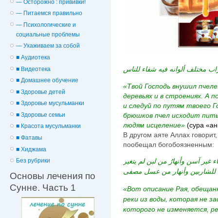
— Осторожно : прививки!
— Питаемся правильно
— Психологические и
cоциальные проблемы
— Ухаживаем за собой
■ Аудиотека
ب مختلف ألوانه فيه شفاء للناس
■ Видеотека
■ Домашнее обучение
«Твой Господь внушил пчеле
■ Здоровье детей
деревьях и в строениях. А
■ Здоровье мусульманки
и следуй по путям твоего 
■ Здоровье семьи
брюшков пчел исходит пить
людям исцеление»
(сура «ан
■ Красота мусульманки
В другом аяте Аллах говорит
■ Фатавы
пообещал богобоязненным:
■ Хиджама
Без рубрики
ء غير آسن وأنهارٌ من لبن لم يتغير
ة للشاربين وأنهار من عسل مصفى
Основы лечения по
Сунне. Часть 1
«Вот описание Рая, обещан
реки из воды, которая не за
которого не изменяется, р