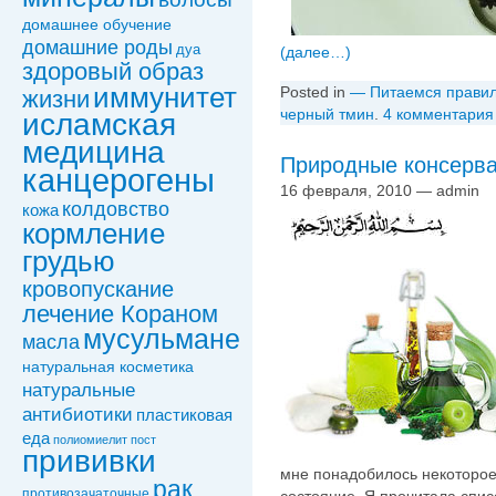
домашнее обучение
домашние роды
дуа
(далее…)
здоровый образ
иммунитет
Posted in
— Питаемся прави
жизни
черный тмин
.
4 комментария
исламская
медицина
Природные консерв
канцерогены
16 февраля, 2010 — admin
колдовствo
кожа
кормление
грудью
кровопускание
лечение Кораном
мусульмане
масла
натуральная косметика
натуральные
антибиотики
пластиковая
еда
полиомиелит
пост
прививки
мне понадобилось некоторое
рак
противозачаточные