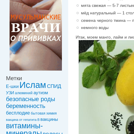
мята свежая — 5-7 листье
мёд натуральный — 1 стол
семена черного тмина — 
немного воды
Итак, моем манго, лайм и ли
Метки
Ислам
СПИД
Е-шки
УЗИ
аутизм
алюминий
безопасные роды
беременность
бесплодие
бытовая химия
вакцины
вакцинa от гепатита В
витамины-
минералы
волосы