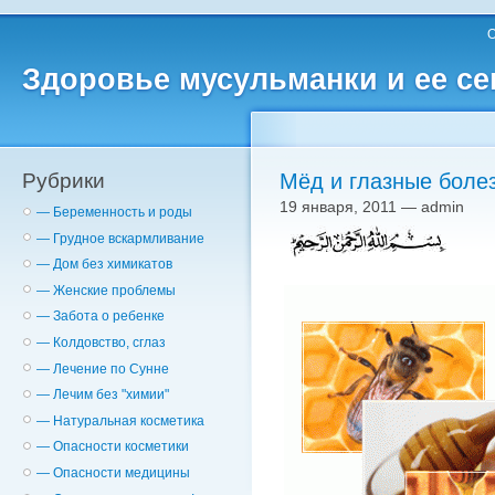
О
Здоровье мусульманки и ее с
Рубрики
Мёд и глазные боле
19 января, 2011 — admin
— Беременность и роды
— Грудное вскармливание
— Дом без химикатов
— Женские проблемы
— Забота о ребенке
— Колдовство, сглаз
— Лечение по Сунне
— Лечим без "химии"
— Натуральная косметика
— Опасности косметики
— Опасности медицины