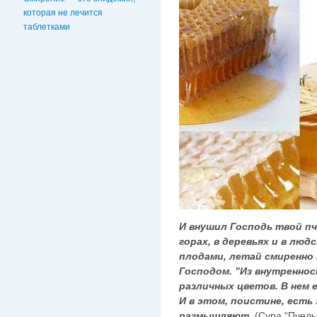
которая не лечится
таблетками
И внушил Господь твой пч
горах, в деревьях и в люд
плодами, летай смиренно
Господом. ”Из внутренно
различных цветов. В нем е
И в этом, поистине, есть
размышляют
. (Сура “Пчелы