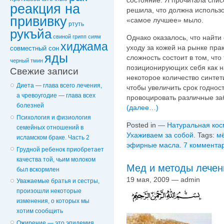
состояние. Я прочитала спис
реакция на
решила, что должна использо
прививку
«самое лучшее» мыло.
ртуть
рукъйа
Однако оказалось, что найт
свиной грипп
сиям
хиджама
уходу за кожей на рынке пра
совместный сон
яды
сложность состоит в том, чт
черный тмин
позиционирующих себя как н
Свежие записи
некоторое количество синтет
Диета — глава всего лечения,
чтобы увеличить срок годнос
а чревоугодие — глава всех
провоцировать различные за
болезней
(далее…)
Психология и физиология
Posted in
— Натуральная кос
семейных отношений в
Ухаживаем за собой
. Tags:
м
исламском браке. Часть 2
эфирные масла
.
7 коммента
Грудной ребенок приобретает
качества той, чьим молоком
Мед и методы лече
был вскормлен
19 мая, 2009 — admin
Уважаемые братья и сестры,
произошли некоторые
изменения, о которых мы
хотим сообщить
Ожирение — это эпидемия,