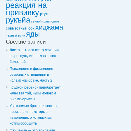
реакция на
прививку
ртуть
рукъйа
свиной грипп
сиям
хиджама
совместный сон
яды
черный тмин
Свежие записи
Диета — глава всего лечения,
а чревоугодие — глава всех
болезней
Психология и физиология
семейных отношений в
исламском браке. Часть 2
Грудной ребенок приобретает
качества той, чьим молоком
был вскормлен
Уважаемые братья и сестры,
произошли некоторые
изменения, о которых мы
хотим сообщить
Ожирение — это эпидемия,