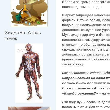
к болям во время полового а
послеродовом периоде.
Шариат запрещает нанесение
формах. В то же время, Исла
получении наслаждение от ин
доставлять сексуальное удов
Хиджама. Атлас
Мухаммад (мир ему и благос
точек
наставления, как супругам с
отмечал, что оба партнера 
сделать приятное супругу, а 
добиваться оргазма жены , и
предварительной любовной 
ласкать жену.
Как говорится в хадисе:
«Ни
набрасываться на свою же
должен быть посланник ме
благословит его Аллах и 
«Какой посланник?» – на 
Эти поцелуи и слова не дол
половым актом. Для того что