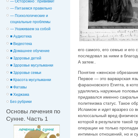
— Осторожно : прививки!
— Питаемся правильно
— Психологические и
cоциальные проблемы
— Ухаживаем за собой
■ Аудиотека
■ Видеотека
его самого, его семью и его 
■ Домашнее обучение
последовал за ними в благод
■ Здоровье детей
А затем..
■ Здоровье мусульманки
Понятие «женское обрезание
■ Здоровье семьи
Первое — это варварская яз
■ Красота мусульманки
фараоновского Египта, в ко
■ Фатавы
удалялись наружные половые
■ Хиджама
придавался именно сакральн
Без рубрики
политеизма статус. Такое об
Исламом и идет вразрез со в
Основы лечения по
колоссальный вред физическ
Сунне. Часть 1
которой в результате такой 
операции не только пропадае
интимных отношений, но и су