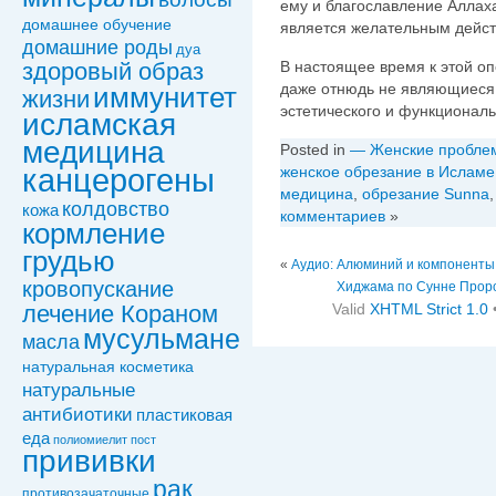
ему и благославление Аллах
домашнее обучение
является желательным дейст
домашние роды
дуа
В настоящее время к этой о
здоровый образ
даже отнюдь не являющиеся
иммунитет
жизни
эстетического и функционал
исламская
медицина
Posted in
— Женские пробле
канцерогены
женское обрезание в Исламе
медицина
,
обрезание Sunna
колдовствo
кожа
комментариев
»
кормление
грудью
«
Аудио: Алюминий и компоненты 
кровопускание
Хиджама по Сунне Пророк
Valid
XHTML Strict 1.0
лечение Кораном
мусульмане
масла
натуральная косметика
натуральные
антибиотики
пластиковая
еда
полиомиелит
пост
прививки
рак
противозачаточные