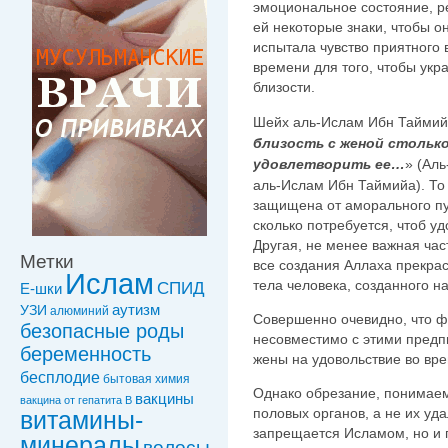
эмоциональное состояние, р
ей некоторые знаки, чтобы он
испытала чувство приятного
времени для того, чтобы укра
близости.
Шейх аль-Ислам Ибн Таймийа
близость с женой столько
удовлетворить ее…
» (Ал
аль-Ислам Ибн Таймийа). То 
защищена от аморального пут
сколько потребуется, чтоб уд
Другая, не менее важная част
Метки
все создания Аллаха прекрас
Ислам
тела человека, созданного н
СПИД
Е-шки
УЗИ
аутизм
алюминий
Совершенно очевидно, что 
безопасные роды
несовместимо с этими пред
беременность
жены на удовольствие во вре
бесплодие
бытовая химия
Однако обрезание, понимаем
вакцины
вакцинa от гепатита В
половых органов, а не их уд
витамины-
запрещается Исламом, но и 
минералы
волосы