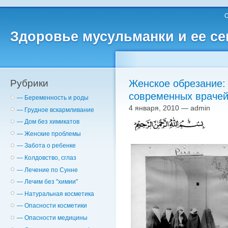
О
Здоровье мусульманки и ее с
Рубрики
Женское обрезание:
современных враче
— Беременность и роды
4 января, 2010 — admin
— Грудное вскармливание
— Дом без химикатов
— Женские проблемы
— Забота о ребенке
— Колдовство, сглаз
— Лечение по Сунне
— Лечим без "химии"
— Натуральная косметика
— Опасности косметики
— Опасности медицины