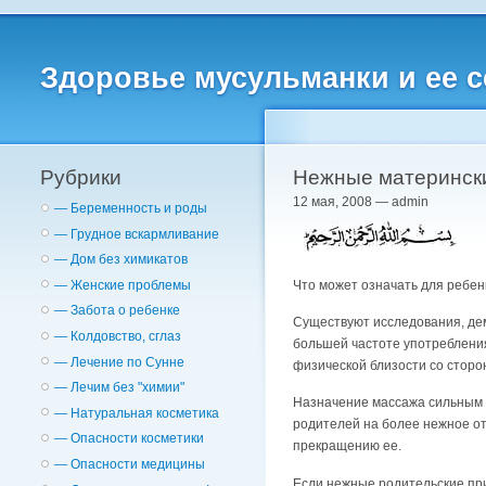
Здоровье мусульманки и ее 
Рубрики
Нежные материнск
12 мая, 2008 — admin
— Беременность и роды
— Грудное вскармливание
— Дом без химикатов
Что может означать для ребен
— Женские проблемы
— Забота о ребенке
Существуют исследования, дем
— Колдовство, сглаз
большей частоте употребления 
— Лечение по Сунне
физической близости со стор
— Лечим без "химии"
Назначение массажа сильным а
— Натуральная косметика
родителей на более нежное от
— Опасности косметики
прекращению ее.
— Опасности медицины
Если нежные родительские при