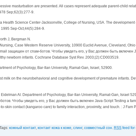
essive masturbation are presented. All cases represent adequate parent-child relat
1978 Sep;62(3):277-9.
ida Health Science Center-Jacksonville, College of Nursing, USA. The development 
 1995 Sep-Oct;44(5):284-9.
orth J, Bergman N.
 Nursing, Case Western Reserve University, 10900 Euclid Avenue, Cleveland, Ohi
mail защищен от спам-ботов. Чтобы увидеть его, у Вас должен быть включен Java
ealthy newborn infants. Cochrane Database Syst Rev. 2003;(2):CD003519.
rtment of Psychology, Bar-Ilan University, Ramat-Gan, Israel, 52900.
reast milk on the neurobehavioral and cognitive development of premature infants. D
L, Eidelman AI. Department of Psychology, Bar-Ilan University, Ramat-Gan, Israel 5
тов. Чтобы увидеть его, у Вас должен быть включен Java-Script Testing a family
n-to-skin contact (kangaroo care) to family interaction, proximity, and touch. : J Fa
 Tags:
кожный контакт
,
контакт кожа к коже
,
слинг
,
совместный сон
.
RSS
feed for