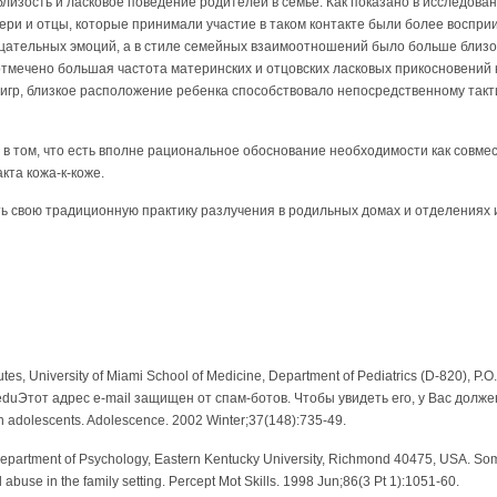
лизость и ласковое поведение родителей в семье. Как показано в исследования
 матери и отцы, которые принимали участие в таком контакте были более воспр
ательных эмоций, а в стиле семейных взаимоотношений было больше близост
тмечено большая частота материнских и отцовских ласковых прикосновений как
 игр, близкое расположение ребенка способствовало непосредственному так
 в том, что есть вполне рациональное обоснование необходимости как совме
акта кожа-к-коже.
ь свою традиционную практику разлучения в родильных домах и отделениях
tutes, University of Miami School of Medicine, Department of Pediatrics (D-820), P.
edu
Этот адрес e-mail защищен от спам-ботов. Чтобы увидеть его, у Вас должен
in adolescents. Adolescence. 2002 Winter;37(148):735-49.
 Department of Psychology, Eastern Kentucky University, Richmond 40475, USA. So
 abuse in the family setting. Percept Mot Skills. 1998 Jun;86(3 Pt 1):1051-60.