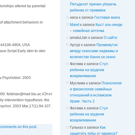
Пятьдесят причин уберечь
ionships altered by parental
ребенка от прививок
ниса
к записи
Гостевая книга
of attachment behaviors in
Maret
к записи
Кыст аль-хинди
– семейная аптечка
amatuLlah
к записи
О сайте
Артур
к записи
Промежуток
o 44106-4904, USA.
между сеансами хиджамы и
-Script Early skin-to-skin
количество банок за сеанс
Фатима
к записи
Стул
ребенка на грудном
вскармливании
ev Psychobiol. 2003
Муслима
к записи
Психология
и физиология семейных
2900.
feldman@mail.biu.ac.il
Этот
отношений в исламском
 intervention hypothesis: the
браке. Часть 2
m Psychol. 2003 Mar;17(1):94-107.
Фатима
к записи
Стул
ребенка на грудном
вскармливании
 comments on this post.
.
Гульназ
к записи
Как
защитить зубы от кариеса?