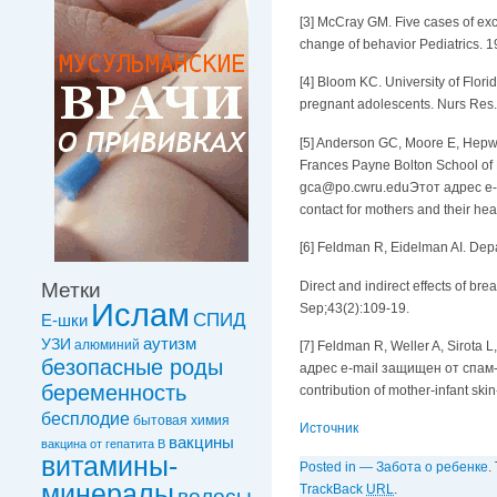
[3] McCray GM. Five cases of exc
change of behavior Pediatrics. 
[4] Bloom KC. University of Flor
pregnant adolescents. Nurs Res.
[5] Anderson GC, Moore E, Hepw
Frances Payne Bolton School of
gca@po.cwru.edu
Этот адрес e-
contact for mothers and their h
[6] Feldman R, Eidelman AI. Depa
Direct and indirect effects of b
Метки
Ислам
Sep;43(2):109-19.
СПИД
Е-шки
УЗИ
аутизм
алюминий
[7] Feldman R, Weller A, Sirota 
безопасные роды
адрес e-mail защищен от спам-бо
беременность
contribution of mother-infant ski
бесплодие
бытовая химия
Источник
вакцины
вакцинa от гепатита В
витамины-
Posted in
— Забота о ребенке
.
минералы
TrackBack
URL
.
волосы