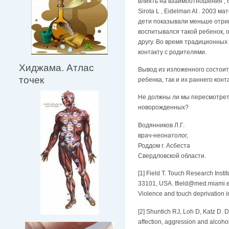
влиять на взаимоотношения , б
Sirota L , Eidelman AI . 2003
дети показывали меньше отриц
воспитывался такой ребенок, о
другу. Во время традиционных
контакту с родителями.
Хиджама. Атлас
Вывод из изложенного состоит
точек
ребенка, так и их раннего конт
Не должны ли мы пересмотрет
новорожденных?
Водянников Л.Г.
врач-неонатолог,
Роддом г. Асбеста
Свердловской области.
[1] Field T. Touch Research Insti
33101, USA.
tfield@med.miami.
Violence and touch deprivation 
[2] Shuntich RJ, Loh D, Katz D.
affection, aggression and alcohol