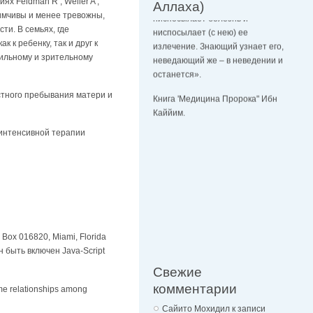
х Feldman R , Weller A ,
ниспосылает болезнь и
Аллаха)
иимчивы и менее тревожны,
ниспосылает (с нею) ее
и. В семьях, где
излечение. Знающий узнает его,
 к ребенку, так и друг к
неведающий же – в неведении и
тильному и зрительному
останется».
Книга 'Медицина Пророка" Ибн
стного пребывания матери и
Каййим.
 интенсивной терапии
O. Box 016820, Miami, Florida
 быть включен Java-Script
Свежие
комментарии
me relationships among
Сайито Мохидил
к записи