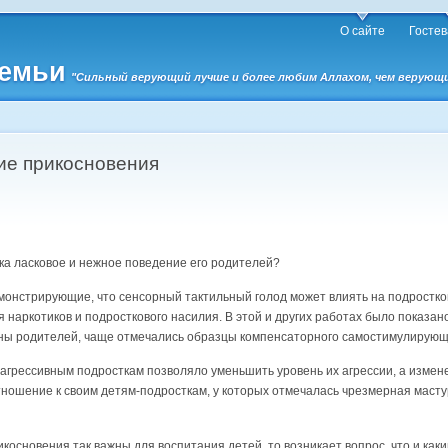
О сайте
Гостев
семьи
"Сильный верующий лучше и более любим Аллахом, чем верующий 
ие прикосновения
ка ласковое и нежное поведение его родителей?
онстрирующие, что сенсорный тактильный голод может влиять на подростков
наркотиков и подросткового насилия. В этой и других работах было показано
оны родителей, чаще отмечались образцы компенсаторного самостимулирующ
грессивным подросткам позволяло уменьшить уровень их агрессии, а измен
ношение к своим детям-подросткам, у которых отмечалась чрезмерная масту
косновения так важны для воспитания детей, то возникает вопрос, что и как