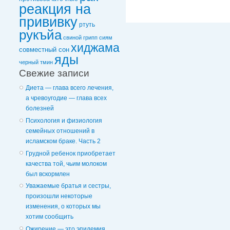
реакция на
прививку
ртуть
рукъйа
свиной грипп
сиям
хиджама
совместный сон
яды
черный тмин
Свежие записи
Диета — глава всего лечения,
а чревоугодие — глава всех
болезней
Психология и физиология
семейных отношений в
исламском браке. Часть 2
Грудной ребенок приобретает
качества той, чьим молоком
был вскормлен
Уважаемые братья и сестры,
произошли некоторые
изменения, о которых мы
хотим сообщить
Ожирение — это эпидемия,