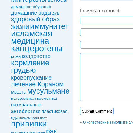
домашнее обучение
Leave a comment
домашние роды
дуа
здоровый образ
иммунитет
жизни
исламская
медицина
канцерогены
колдовствo
кожа
кормление
грудью
кровопускание
лечение Кораном
мусульмане
масла
натуральная косметика
натуральные
антибиотики
пластиковая
еда
полиомиелит
пост
прививки
«
О холестерине замолвите сл
рак
противозачаточные