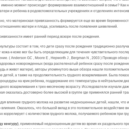
й именно момент происходит формирование взаимоотношений в семье? Как 
атери и ребенка в родовспомогательных учреждениях и отделениях интенси
зано, что материнская привязанность формируется еще во время беременнос
оотношениях матери и плода, усиливаясь после появления шевелений.
ривязанности имеет ранний период вскоре после рождения.
культуры состоит в том, что дети сразу после рождения традиционно разлуча
акт кожа-к-коже мог бы быть определяющим для течения чувствительного посл
е. ( Anderson GC , Moore E , Hepworth J , Bergman N , 2003 ) Проводя обзо
у здоровых новорожденных (когда распеленатый ребенок сразу после рождения
дь и живот матери), авторы упомянутого выше обзора нашли положительное 
е детей, а также на продолжительность грудного вскармливания. Была пока
роцедуры на крик ребенка, поддержание его температуры в нейтральном диа
рудного вскармливания к трех-месячному возрасту. Исследователи изучали да
рая оказалась достоверно более высокой в группе где применялся ранний тра
следуя влияние грудного молока на развитие недоношенных детей, нашли, что 
 влияния. Оказалось, что большой вклад в это положительное воздействие 
ых коррелирует с количеством грудного молока, получаемого ребенком при гр
ду кенгуру)
, применяемый недоношенным детям во время их раздельного пр