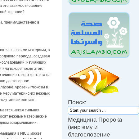
на это взаимоотношение
вной терапии?
ти, преимущественно в
ются со своими матерями, в
еродового периода, создавая
р исследований, изучающих
 или вскоре после этого
влияние такого контакта на
зано достоверное
пазоне, уровень глюкозы в
Пророк (мир ему и милость
же меру материнских нежных
Аллаха) сказал: «Для каждой
нскутанный контакт.
Поиск:
болезни есть лекарство, и если
лекарство и болезнь совпадают,
имеется некая сильная
то человек вылечивается по
вносят нежные материнские
Медицина Пророка
воле Аллаха».
удном вскармливании.
(мир ему и
Он также сказал: «Несомненно,
ебывания в NICU может
благословение
что Всевышний Аллах