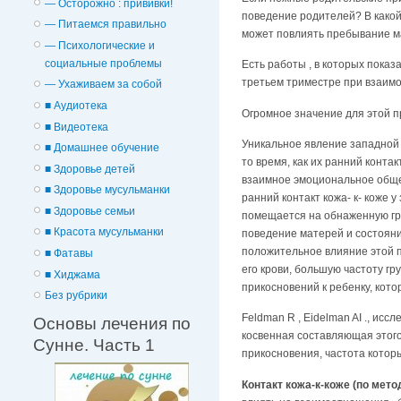
— Осторожно : прививки!
поведение родителей? В како
— Питаемся правильно
может повлиять пребывание м
— Психологические и
cоциальные проблемы
Есть работы , в которых пока
третьем триместре при взаим
— Ухаживаем за собой
■ Аудиотека
Огромное значение для этой п
■ Видеотека
Уникальное явление западной 
■ Домашнее обучение
то время, как их ранний конт
■ Здоровье детей
взаимное эмоциональное общени
■ Здоровье мусульманки
ранний контакт кожа- к- коже 
■ Здоровье семьи
помещается на обнаженную гру
■ Красота мусульманки
поведение матерей и состояни
положительное влияние этой п
■ Фатавы
его крови, большую частоту г
■ Хиджама
прикосновений к ребенку, кото
Без рубрики
Feldman R , Eidelman AI ., ис
Основы лечения по
косвенная составляющая этого
Сунне. Часть 1
прикосновения, частота котор
Контакт кожа-к-коже (по мето