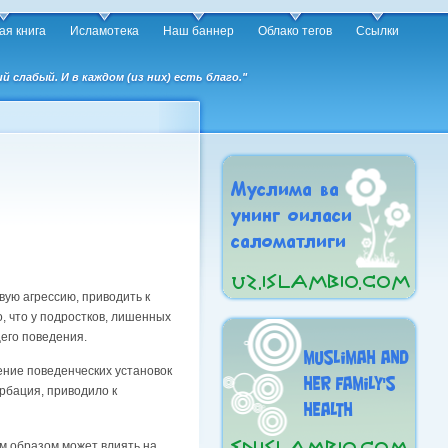
ая книга
Исламотека
Наш баннер
Облако тегов
Ссылки
слабый. И в каждом (из них) есть благо."
ую агрессию, приводить к
, что у подростков, лишенных
его поведения.
ение поведенческих установок
рбация, приводило к
им образом может влиять на