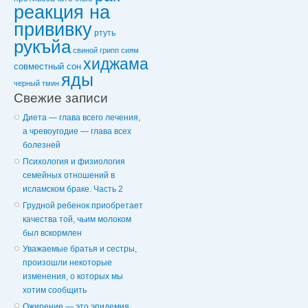
реакция на
прививку
ртуть
рукъйа
свиной грипп
сиям
хиджама
совместный сон
яды
черный тмин
Свежие записи
Диета — глава всего лечения,
а чревоугодие — глава всех
болезней
Психология и физиология
семейных отношений в
исламском браке. Часть 2
Грудной ребенок приобретает
качества той, чьим молоком
был вскормлен
Уважаемые братья и сестры,
произошли некоторые
изменения, о которых мы
хотим сообщить
Ожирение — это эпидемия,