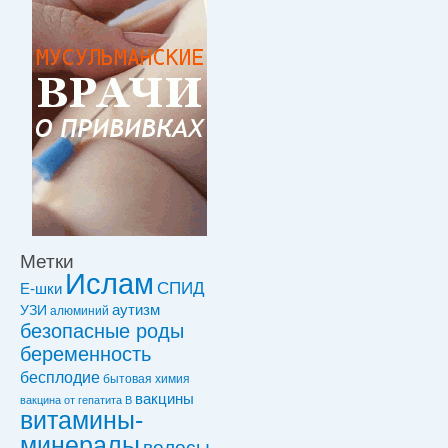
Метки
Ислам
СПИД
Е-шки
УЗИ
аутизм
алюминий
безопасные роды
беременность
бесплодие
бытовая химия
вакцины
вакцинa от гепатита В
витамины-
минералы
волосы