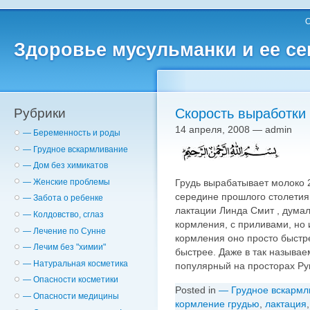
О
Здоровье мусульманки и ее с
Рубрики
Скорость выработки 
14 апреля, 2008 — admin
— Беременность и роды
— Грудное вскармливание
— Дом без химикатов
Грудь вырабатывает молоко 2
— Женские проблемы
середине прошлого столетия 
— Забота о ребенке
лактации Линда Смит , думал
— Колдовство, сглаз
кормления, с приливами, но 
— Лечение по Сунне
кормления оно просто быстре
— Лечим без "химии"
быстрее. Даже в так называ
— Натуральная косметика
популярный на просторах Ру
— Опасности косметики
Posted in
— Грудное вскармл
— Опасности медицины
кормление грудью
,
лактация