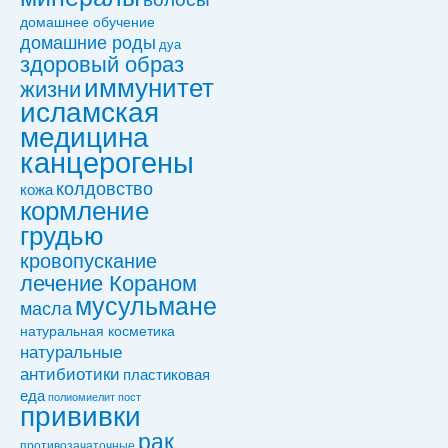
домашнее обучение
домашние роды
дуа
здоровый образ
иммунитет
жизни
исламская
медицина
канцерогены
колдовствo
кожа
кормление
грудью
кровопускание
лечение Кораном
мусульмане
масла
натуральная косметика
натуральные
антибиотики
пластиковая
еда
полиомиелит
пост
прививки
рак
противозачаточные