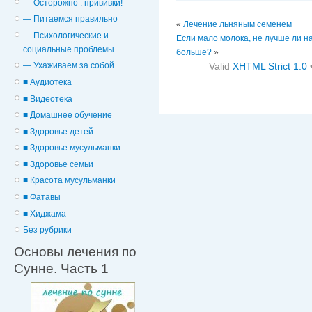
— Осторожно : прививки!
— Питаемся правильно
«
Лечение льняным семенем
— Психологические и
Если мало молока, не лучше ли н
cоциальные проблемы
больше?
»
Valid
XHTML Strict 1.0
— Ухаживаем за собой
■ Аудиотека
■ Видеотека
■ Домашнее обучение
■ Здоровье детей
■ Здоровье мусульманки
■ Здоровье семьи
■ Красота мусульманки
■ Фатавы
■ Хиджама
Без рубрики
Основы лечения по
Сунне. Часть 1