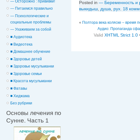
— Осторожно : прививки!
Posted in
— Беременность и 
— Питаемся правильно
выкидыш
,
душа
,
рух
.
18 комм
— Психологические и
cоциальные проблемы
«
Полтора века коляске – время п
Аудио: Пропаганда сфа
— Ухаживаем за собой
Valid
XHTML Strict 1.0
■ Аудиотека
■ Видеотека
■ Домашнее обучение
■ Здоровье детей
■ Здоровье мусульманки
■ Здоровье семьи
■ Красота мусульманки
■ Фатавы
■ Хиджама
Без рубрики
Основы лечения по
Сунне. Часть 1