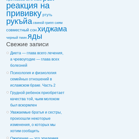
реакция на
прививку
ртуть
рукъйа
свиной грипп
сиям
хиджама
совместный сон
яды
черный тмин
Свежие записи
Диета — глава всего лечения,
а чревоугодие — глава всех
болезней
Психология и физиология
семейных отношений в
исламском браке. Часть 2
Грудной ребенок приобретает
качества той, чьим молоком
был вскормлен
Уважаемые братья и сестры,
произошли некоторые
изменения, о которых мы
хотим сообщить
Ожирение — это эпидемия,