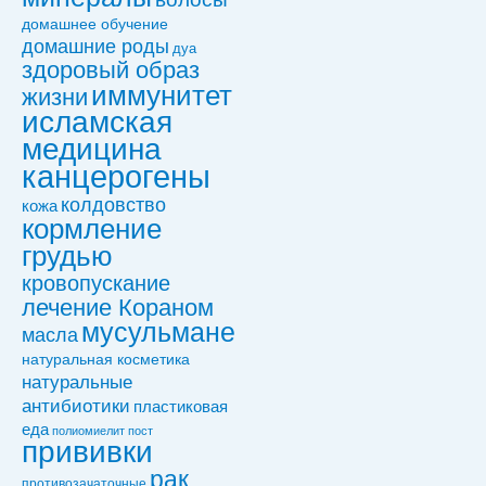
домашнее обучение
домашние роды
дуа
здоровый образ
иммунитет
жизни
исламская
медицина
канцерогены
колдовствo
кожа
кормление
грудью
кровопускание
лечение Кораном
мусульмане
масла
натуральная косметика
натуральные
антибиотики
пластиковая
еда
полиомиелит
пост
прививки
рак
противозачаточные