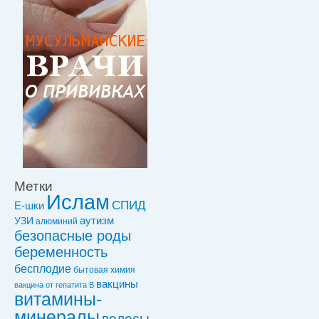
Метки
Ислам
СПИД
Е-шки
УЗИ
аутизм
алюминий
безопасные роды
беременность
бесплодие
бытовая химия
вакцины
вакцинa от гепатита В
витамины-
минералы
волосы