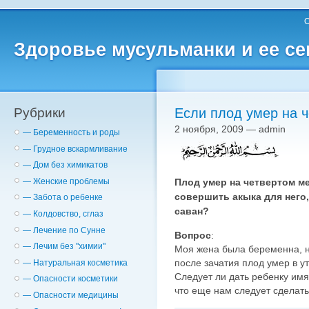
О
Здоровье мусульманки и ее с
Рубрики
Если плод умер на 
2 ноября, 2009 — admin
— Беременность и роды
— Грудное вскармливание
— Дом без химикатов
Плод умер на четвертом ме
— Женские проблемы
совершить акыка для него,
— Забота о ребенке
саван?
— Колдовство, сглаз
— Лечение по Сунне
Вопрос
:
— Лечим без "химии"
Моя жена была беременна, н
после зачатия плод умер в у
— Натуральная косметика
Следует ли дать ребенку имя
— Опасности косметики
что еще нам следует сделать
— Опасности медицины