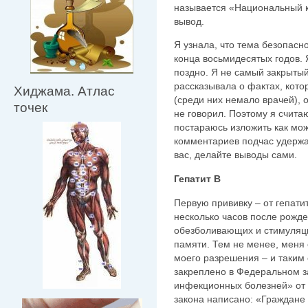
называется «Национальный к
вывод.
Я узнала, что тема безопасн
конца восьмидесятых годов. 
поздно. Я не самый закрыты
рассказывала о фактах, кото
Хиджама. Атлас
(среди них немало врачей), 
точек
не говорил. Поэтому я счита
постараюсь изложить как мож
комментариев подчас удержа
вас, делайте выводы сами.
Гепатит В
Первую прививку – от гепати
несколько часов после рожде
обезболивающих и стимуляци
памяти. Тем не менее, меня 
моего разрешения – и таким
закреплено в Федеральном 
инфекционных болезней» от 1
закона написано: «Граждане