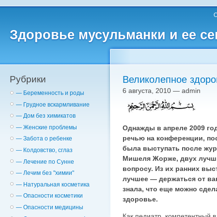
О
Здоровье мусульманки и ее с
Рубрики
Великолепное здоро
6 августа, 2010 — admin
— Беременность и роды
— Грудное вскармливание
— Дом без химикатов
Однажды в апреле 2009 го
— Женские проблемы
речью на конференции, по
— Забота о ребенке
была выступать после жур
— Колдовство, сглаз
Мишеля Жорже, двух лучш
— Лечение по Сунне
вопросу. Из их ранних выс
— Лечим без "химии"
лучшее — держаться от вак
— Натуральная косметика
знала, что еще можно сдел
— Опасности косметики
здоровье.
— Опасности медицины
Как педиатр, компетентный в