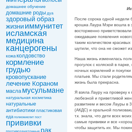
домашнее обучение
Ис
домашние роды
дуа
здоровый образ
После сорока одной недели 
иммунитет
крошка Лаура Мэри вошла в э
жизни
восторженно приветствовали 
исламская
ожидавшие появления нового
медицина
таким количеством красивых 
канцерогены
шутили, что она не сможет из
колдовствo
кожа
Наша жизнь изменилась полн
кормление
прогулок с коляской в парке
грудью
ночных кормлений и покупки
кровопускание
платьев. Мы стали родителя
жизнь была прекрасна.
лечение Кораном
мусульмане
масла
Я взяла Лауру на проверку 
натуральная косметика
любезной и приветливой жен
натуральные
развитием и весом Лауры в 
антибиотики
(АКДС) и оральной полиовакц
пластиковая
т.к. знала, что дети всех мои
еда
полиомиелит
пост
прививки
самые прививки и все «хоро
чтобы защитить их. Мы покин
рак
противозачаточные