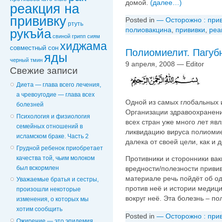
домой.
(далее…)
реакция на
прививку
Posted in
— Осторожно : прив
ртуть
полиовакцина
,
прививки
,
реа
рукъйа
свиной грипп
сиям
хиджама
совместный сон
Полиомиелит. Пагуб
яды
черный тмин
9 апреля, 2008 — Editor
Свежие записи
Диета — глава всего лечения,
а чревоугодие — глава всех
Одной из самых глобальных 
болезней
Организации здравоохранени
Психология и физиология
всех стран уже много лет яв
семейных отношений в
ликвидацию вируса полиомие
исламском браке. Часть 2
далека от своей цели, как и д
Грудной ребенок приобретает
качества той, чьим молоком
Противники и сторонники ва
был вскормлен
вредности/полезности привив
материале речь пойдёт об од
Уважаемые братья и сестры,
против неё и истории медиц
произошли некоторые
вокруг неё. Эта болезнь – п
изменения, о которых мы
хотим сообщить
Posted in
— Осторожно : прив
Ожирение — это эпидемия,