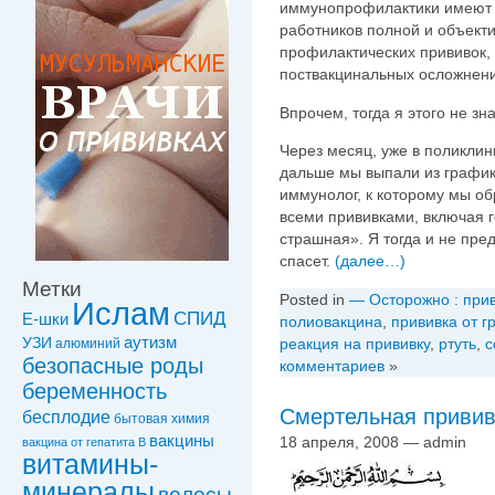
иммунопрофилактики имеют п
работников полной и объект
профилактических прививок, 
поствакцинальных осложнени
Впрочем, тогда я этого не зн
Через месяц, уже в поликли
дальше мы выпали из график
иммунолог, к которому мы о
всеми прививками, включая г
страшная». Я тогда и не пре
спасет.
(далее…)
Метки
Posted in
— Осторожно : прив
Ислам
СПИД
Е-шки
полиовакцина
,
прививка от г
УЗИ
аутизм
реакция на прививку
,
ртуть
,
с
алюминий
безопасные роды
комментариев
»
беременность
Смертельная привив
бесплодие
бытовая химия
вакцины
18 апреля, 2008 — admin
вакцинa от гепатита В
витамины-
минералы
волосы