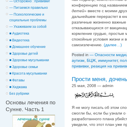
— Осторожно : прививки!
конференцию под название
— Питаемся правильно
детей»
вместе с моими друз
— Психологические и
дальнейшем перерастет в кни
cоциальные проблемы
различные жизненно важные
— Ухаживаем за собой
отказывающихся от вакцинац
кормление грудью, простые 
■ Аудиотека
спокойные условия жизни и в
■ Видеотека
самоизлечению.
(далее…)
■ Домашнее обучение
■ Здоровье детей
Posted in
— Опасности меди
■ Здоровье мусульманки
аутизм
,
БЦЖ
,
иммунитет
,
пол
прививки
,
реакция на привив
■ Здоровье семьи
■ Красота мусульманки
Прости меня, дочен
■ Фатавы
25 мая, 2008 — admin
■ Хиджама
Без рубрики
Основы лечения по
Я не могу писать об этом сп
Сунне. Часть 1
смогли бы, если бы узнали 
разработанного плана убийст
увидели, что этот план уже 