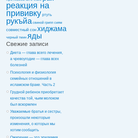
реакция на
прививку
ртуть
рукъйа
свиной грипп
сиям
хиджама
совместный сон
яды
черный тмин
Свежие записи
Диета — глава всего лечения,
а чревоугодие — глава всех
болезней
Психология и физиология
семейных отношений в
исламском браке. Часть 2
Грудной ребенок приобретает
качества той, чьим молоком
был вскормлен
Уважаемые братья и сестры,
произошли некоторые
изменения, о которых мы
хотим сообщить
Ожирение — это эпидемия,