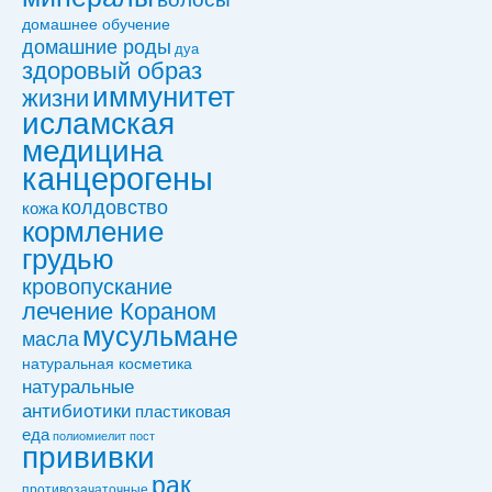
домашнее обучение
домашние роды
дуа
здоровый образ
иммунитет
жизни
исламская
медицина
канцерогены
колдовствo
кожа
кормление
грудью
кровопускание
лечение Кораном
мусульмане
масла
натуральная косметика
натуральные
антибиотики
пластиковая
еда
полиомиелит
пост
прививки
рак
противозачаточные