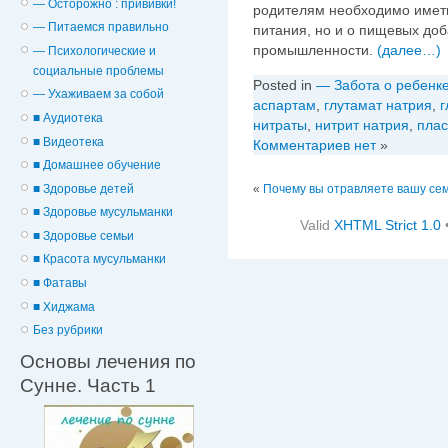
— Осторожно : прививки!
родителям необходимо иметь
— Питаемся правильно
питания, но и о пищевых до
промышленности.
(далее…)
— Психологические и
cоциальные проблемы
Posted in
— Забота о ребенк
— Ухаживаем за собой
аспартам
,
глутамат натрия
,
г
■ Аудиотека
нитраты
,
нитрит натрия
,
плас
■ Видеотека
Комментариев нет
»
■ Домашнее обучение
■ Здоровье детей
«
Почему вы отравляете вашу се
■ Здоровье мусульманки
Valid
XHTML Strict 1.0
■ Здоровье семьи
■ Красота мусульманки
■ Фатавы
■ Хиджама
Без рубрики
Основы лечения по
Сунне. Часть 1