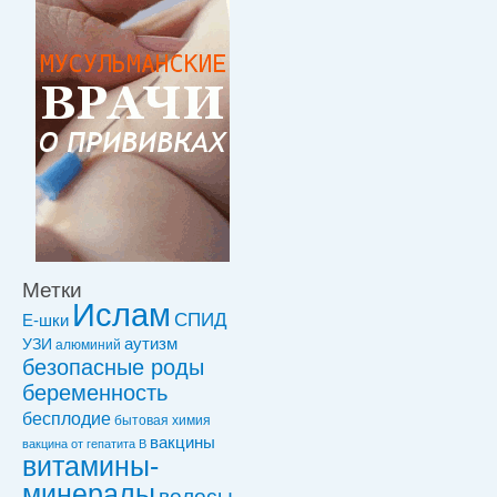
Метки
Ислам
СПИД
Е-шки
УЗИ
аутизм
алюминий
безопасные роды
беременность
бесплодие
бытовая химия
вакцины
вакцинa от гепатита В
витамины-
минералы
волосы