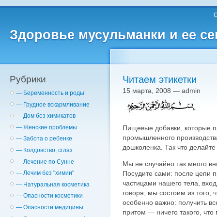
О
Здоровье мусульманки и ее с
Рубрики
Читаем этикетки
15 марта, 2008 — admin
— Беременность и роды
— Грудное вскармливание
— Дом без химикатов
Пищевые добавки, которые п
— Женские проблемы
промышленного производства
— Забота о ребенке
дошколенка. Так что делайте
— Колдовство, сглаз
— Лечение по Сунне
Mы не случайно так много в
Посудите сами: после цепи 
— Лечим без "химии"
частицами нашего тела, входя
— Натуральная косметика
говоря, мы состоим из того, 
— Опасности косметики
особенно важно: получить вс
— Опасности медицины
притом — ничего такого, что