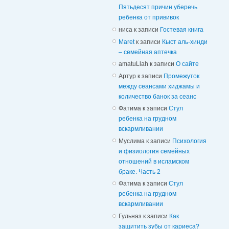
Пятьдесят причин уберечь
ребенка от прививок
ниса
к записи
Гостевая книга
Maret
к записи
Кыст аль-хинди
– семейная аптечка
amatuLlah
к записи
О сайте
Артур
к записи
Промежуток
между сеансами хиджамы и
количество банок за сеанс
Фатима
к записи
Стул
ребенка на грудном
вскармливании
Муслима
к записи
Психология
и физиология семейных
отношений в исламском
браке. Часть 2
Фатима
к записи
Стул
ребенка на грудном
вскармливании
Гульназ
к записи
Как
защитить зубы от кариеса?