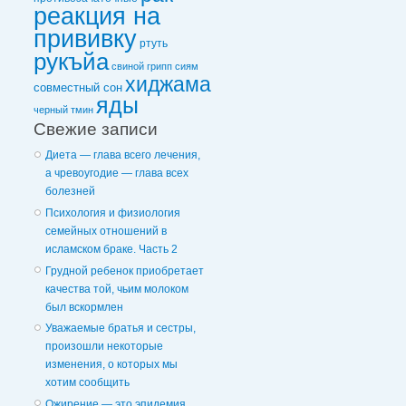
реакция на
прививку
ртуть
рукъйа
свиной грипп
сиям
хиджама
совместный сон
яды
черный тмин
Свежие записи
Диета — глава всего лечения,
а чревоугодие — глава всех
болезней
Психология и физиология
семейных отношений в
исламском браке. Часть 2
Грудной ребенок приобретает
качества той, чьим молоком
был вскормлен
Уважаемые братья и сестры,
произошли некоторые
изменения, о которых мы
хотим сообщить
Ожирение — это эпидемия,