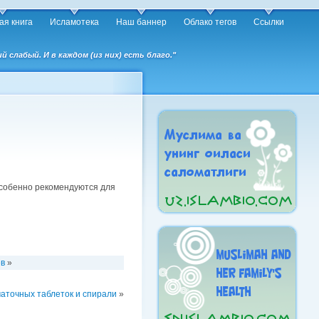
ая книга
Исламотека
Наш баннер
Облако тегов
Ссылки
слабый. И в каждом (из них) есть благо."
особенно рекомендуются для
ев
»
аточных таблеток и спирали
»