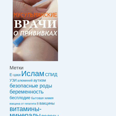
Метки
Ислам
СПИД
Е-шки
УЗИ
аутизм
алюминий
безопасные роды
беременность
бесплодие
бытовая химия
вакцины
вакцинa от гепатита В
витамины-
минералы
волосы