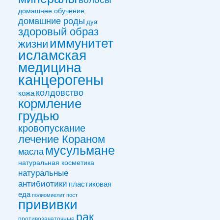
домашнее обучение
домашние роды
дуа
здоровый образ
иммунитет
жизни
исламская
медицина
канцерогены
колдовствo
кожа
кормление
грудью
кровопускание
лечение Кораном
мусульмане
масла
натуральная косметика
натуральные
антибиотики
пластиковая
еда
полиомиелит
пост
прививки
рак
противозачаточные