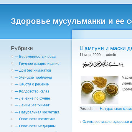
Здоровье мусульманки и ее 
Рубрики
Шампуни и маски д
11 мая, 2009 — admin
— Беременность и роды
— Грудное вскармливание
— Дом без химикатов
Маски
— Женские проблемы
укреп
— Забота о ребенке
Кроме
— Колдовство, сглаз
— Лечение по Сунне
— Лечим без "химии"
Posted in
— Натуральная косм
— Натуральная косметика
— Опасности косметики
«
Оливковое масло: здоровье и
— Опасности медицины