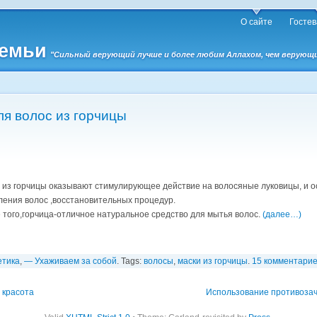
О сайте
Гостев
семьи
"Сильный верующий лучше и более любим Аллахом, чем верующий 
ля волос из горчицы
 из горчицы оказывают стимулирующее действие на волосяные луковицы, и 
ления волос ,восстановительных процедур.
 того,горчица-отличное натуральное средство для мытья волос.
(далее…)
етика
,
— Ухаживаем за собой
. Tags:
волосы
,
маски из горчицы
.
15 комментари
 красота
Использование противозач