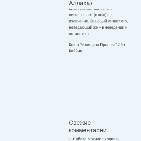
Аллаха)
ниспосылает болезнь и
ниспосылает (с нею) ее
излечение. Знающий узнает его,
неведающий же – в неведении и
останется».
Книга 'Медицина Пророка" Ибн
Каййим.
Свежие
комментарии
Сайито Мохидил
к записи