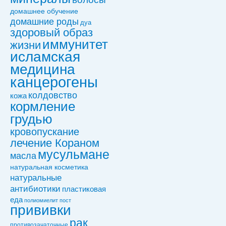
домашнее обучение
домашние роды
дуа
здоровый образ
иммунитет
жизни
исламская
медицина
канцерогены
колдовствo
кожа
кормление
грудью
кровопускание
лечение Кораном
мусульмане
масла
натуральная косметика
натуральные
антибиотики
пластиковая
еда
полиомиелит
пост
прививки
рак
противозачаточные