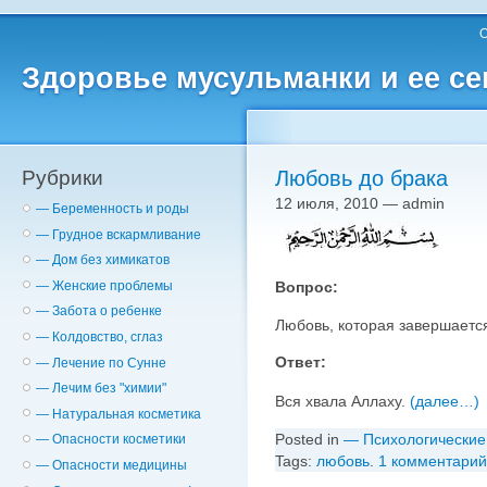
О
Здоровье мусульманки и ее с
Рубрики
Любовь до брака
12 июля, 2010 — admin
— Беременность и роды
— Грудное вскармливание
— Дом без химикатов
Вопрос:
— Женские проблемы
— Забота о ребенке
Любовь, которая завершаетс
— Колдовство, сглаз
Ответ:
— Лечение по Сунне
— Лечим без "химии"
Вся хвала Аллаху.
(далее…)
— Натуральная косметика
Posted in
— Психологические
— Опасности косметики
Tags:
любовь
.
1 комментарий
— Опасности медицины