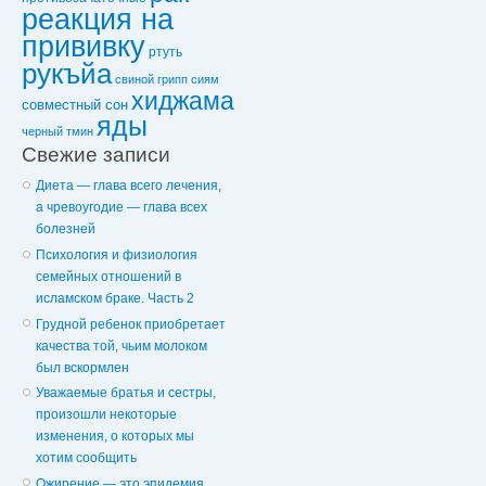
реакция на
прививку
ртуть
рукъйа
свиной грипп
сиям
хиджама
совместный сон
яды
черный тмин
Свежие записи
Диета — глава всего лечения,
а чревоугодие — глава всех
болезней
Психология и физиология
семейных отношений в
исламском браке. Часть 2
Грудной ребенок приобретает
качества той, чьим молоком
был вскормлен
Уважаемые братья и сестры,
произошли некоторые
изменения, о которых мы
хотим сообщить
Ожирение — это эпидемия,