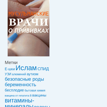
Метки
Ислам
СПИД
Е-шки
УЗИ
аутизм
алюминий
безопасные роды
беременность
бесплодие
бытовая химия
вакцины
вакцинa от гепатита В
витамины-
минералы
волосы