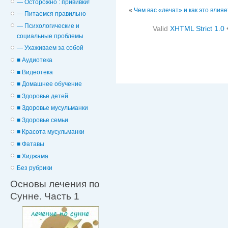
— Осторожно : прививки!
«
Чем вас «лечат» и как это влияе
— Питаемся правильно
— Психологические и
Valid
XHTML Strict 1.0
cоциальные проблемы
— Ухаживаем за собой
■ Аудиотека
■ Видеотека
■ Домашнее обучение
■ Здоровье детей
■ Здоровье мусульманки
■ Здоровье семьи
■ Красота мусульманки
■ Фатавы
■ Хиджама
Без рубрики
Основы лечения по
Сунне. Часть 1