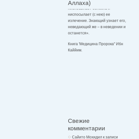
Аллаха)
ниспосылает болезнь и
ниспосылает (с нею) ее
излечение. Знающий узнает его,
неведающий же – в неведении и
останется».
Книга 'Медицина Пророка" Ибн
Каййим.
Свежие
комментарии
Сайито Мохидил
к записи