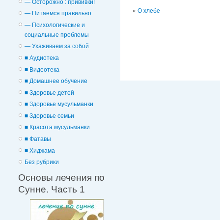
— Осторожно : прививки!
«
О хлебе
— Питаемся правильно
— Психологические и
cоциальные проблемы
— Ухаживаем за собой
■ Аудиотека
■ Видеотека
■ Домашнее обучение
■ Здоровье детей
■ Здоровье мусульманки
■ Здоровье семьи
■ Красота мусульманки
■ Фатавы
■ Хиджама
Без рубрики
Основы лечения по
Сунне. Часть 1