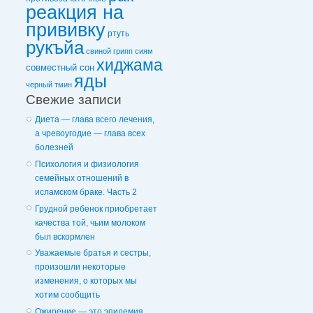
реакция на
прививку
ртуть
рукъйа
свиной грипп
сиям
хиджама
совместный сон
яды
черный тмин
Свежие записи
Диета — глава всего лечения,
а чревоугодие — глава всех
болезней
Психология и физиология
семейных отношений в
исламском браке. Часть 2
Грудной ребенок приобретает
качества той, чьим молоком
был вскормлен
Уважаемые братья и сестры,
произошли некоторые
изменения, о которых мы
хотим сообщить
Ожирение — это эпидемия,