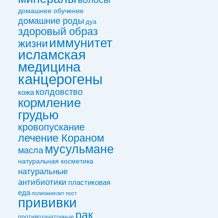
домашнее обучение
домашние роды
дуа
здоровый образ
иммунитет
жизни
исламская
медицина
канцерогены
колдовствo
кожа
кормление
грудью
кровопускание
лечение Кораном
мусульмане
масла
натуральная косметика
натуральные
антибиотики
пластиковая
еда
полиомиелит
пост
прививки
рак
противозачаточные