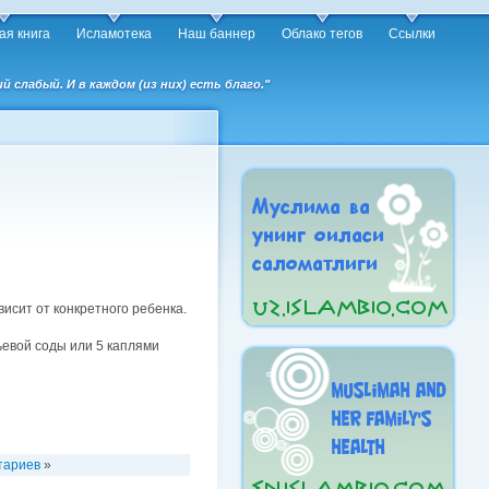
ая книга
Исламотека
Наш баннер
Облако тегов
Ссылки
слабый. И в каждом (из них) есть благо."
исит от конкретного ребенка.
ьевой соды или 5 каплями
тариев
»