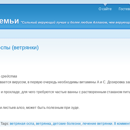
О сайте
Гостев
семьи
"Сильный верующий лучше и более любим Аллахом, чем верующий 
спы (ветрянки)
 средства
вается вирусом, в первую очередь необходимы витамины А и C. Дозировка зав
 и прохладе, для чего требуются частые ванны с растворенным стаканом пит
 листьев алоэ, может быть полезным при зуде.
. Tags:
ветряная оспа
,
ветрянка
,
детские болезни
,
лечение ветрянки
.
8 коммен