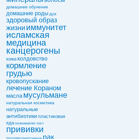
домашнее обучение
домашние роды
дуа
здоровый образ
иммунитет
жизни
исламская
медицина
канцерогены
колдовствo
кожа
кормление
грудью
кровопускание
лечение Кораном
мусульмане
масла
натуральная косметика
натуральные
антибиотики
пластиковая
еда
полиомиелит
пост
прививки
рак
противозачаточные