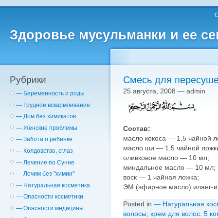
О
Здоровье мусульманки и ее с
Рубрики
Смесь для пересуше
25 августа, 2008 — admin
— Беременность и роды
— Грудное вскармливание
— Дом без химикатов
Состав:
— Женские проблемы
масло кокоса — 1,5 чайной л
— Забота о ребенке
масло ши — 1,5 чайной ложк
— Колдовство, сглаз
оливковое масло — 10 мл;
— Лечение по Сунне
миндальное масло — 10 мл;
— Лечим без "химии"
воск — 1 чайная ложка;
— Натуральная косметика
ЭМ (эфирное масло) иланг-и
— Опасности косметики
Posted in
— Натуральная кос
— Опасности медицины
волосы
,
крем для волос
.
5 к