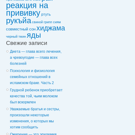
реакция на
прививку
ртуть
рукъйа
свиной грипп
сиям
хиджама
совместный сон
яды
черный тмин
Свежие записи
Диета — глава всего лечения,
а чревоугодие — глава всех
болезней
Психология и физиология
семейных отношений в
исламском браке. Часть 2
Грудной ребенок приобретает
качества той, чьим молоком
был вскормлен
Уважаемые братья и сестры,
произошли некоторые
изменения, о которых мы
хотим сообщить
Ожирение — это эпидемия,