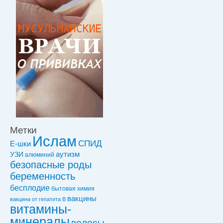
Метки
Ислам
СПИД
Е-шки
УЗИ
аутизм
алюминий
безопасные роды
беременность
бесплодие
бытовая химия
вакцины
вакцинa от гепатита В
витамины-
минералы
волосы