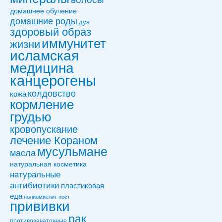
домашнее обучение
домашние роды
дуа
здоровый образ
иммунитет
жизни
исламская
медицина
канцерогены
колдовствo
кожа
кормление
грудью
кровопускание
лечение Кораном
мусульмане
масла
натуральная косметика
натуральные
антибиотики
пластиковая
еда
полиомиелит
пост
прививки
рак
противозачаточные