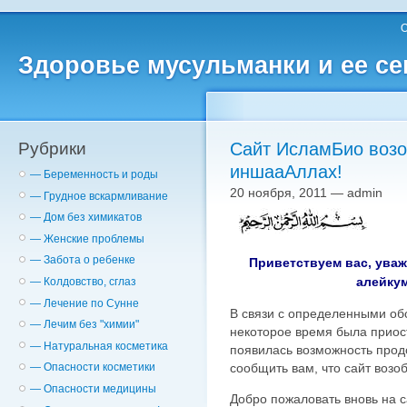
О
Здоровье мусульманки и ее с
Рубрики
Сайт ИсламБио возо
иншааАллах!
— Беременность и роды
20 ноября, 2011 — admin
— Грудное вскармливание
— Дом без химикатов
— Женские проблемы
— Забота о ребенке
Приветствуем вас, ува
алейкум
— Колдовство, сглаз
— Лечение по Сунне
В связи с определенными об
— Лечим без "химии"
некоторое время была приос
— Натуральная косметика
появилась возможность прод
сообщить вам, что сайт возо
— Опасности косметики
— Опасности медицины
Добро пожаловать вновь на 