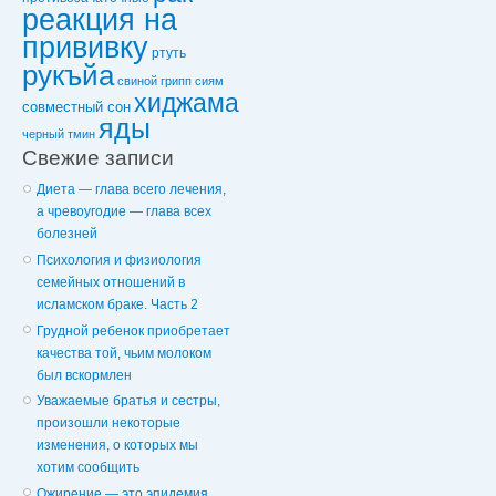
реакция на
прививку
ртуть
рукъйа
свиной грипп
сиям
хиджама
совместный сон
яды
черный тмин
Свежие записи
Диета — глава всего лечения,
а чревоугодие — глава всех
болезней
Психология и физиология
семейных отношений в
исламском браке. Часть 2
Грудной ребенок приобретает
качества той, чьим молоком
был вскормлен
Уважаемые братья и сестры,
произошли некоторые
изменения, о которых мы
хотим сообщить
Ожирение — это эпидемия,