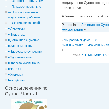
— Осторожно : прививки!
медицины по Сунне последнег
— Питаемся правильно
приветствует!
— Психологические и
Администрация сайта Исла
cоциальные проблемы
— Ухаживаем за собой
Posted in
— Лечение по Сунн
■ Аудиотека
комментария
»
■ Видеотека
■ Домашнее обучение
«
Мы родились дома! — 8
Кыст и хиджама — два мощных сред
■ Здоровье детей
»
■ Здоровье мусульманки
Valid
XHTML Strict 1.0
■ Здоровье семьи
■ Красота мусульманки
■ Фатавы
■ Хиджама
Без рубрики
Основы лечения по
Сунне. Часть 1