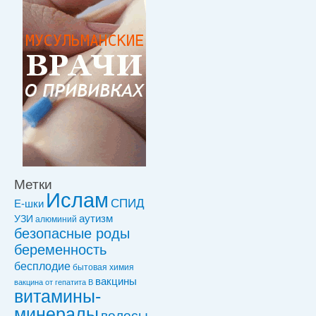
Метки
Ислам
СПИД
Е-шки
УЗИ
аутизм
алюминий
безопасные роды
беременность
бесплодие
бытовая химия
вакцины
вакцинa от гепатита В
витамины-
минералы
волосы