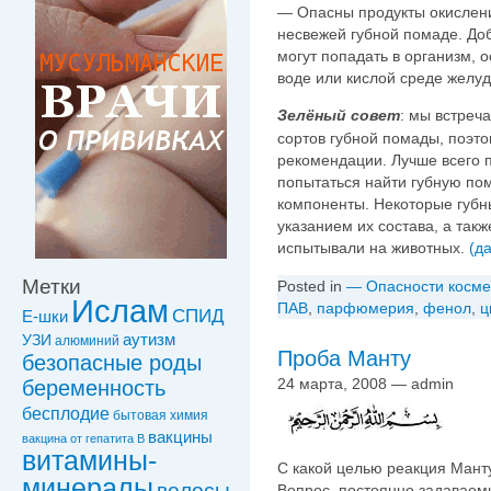
— Опасны продукты окислени
несвежей губной помаде. До
могут попадать в организм, 
воде или кислой среде желу
Зелёный совет
: мы встреч
сортов губной помады, поэто
рекомендации. Лучше всего п
попытаться найти губную по
компоненты. Некоторые губн
указанием их состава, а такж
испытывали на животных.
(д
Метки
Posted in
— Опасности косме
Ислам
ПАВ
,
парфюмерия
,
фенол
,
ц
СПИД
Е-шки
УЗИ
аутизм
алюминий
Проба Манту
безопасные роды
24 марта, 2008 — admin
беременность
бесплодие
бытовая химия
вакцины
вакцинa от гепатита В
витамины-
С какой целью реакция Манту
минералы
волосы
Вопрос, постоянно задаваемы