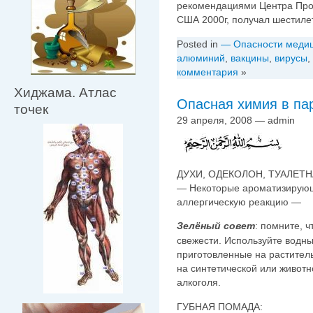
рекомендациями Центра Про
США 2000г, получал шестиле
Posted in
— Опасности меди
алюминий
,
вакцины
,
вирусы
,
комментария
»
Хиджама. Атлас
Опасная химия в па
точек
29 апреля, 2008 — admin
ДУХИ, ОДЕКОЛОН, ТУАЛЕТН
— Некоторые ароматизирующ
аллергическую реакцию —
Зелёный совет
: помните, 
свежести. Используйте водны
приготовленные на растител
на синтетической или животн
алкоголя.
ГУБНАЯ ПОМАДА: