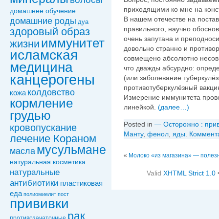
приходящими ко мне на конс
домашнее обучение
В нашем отечестве на поста
домашние роды
дуа
правильного, научно обоснов
здоровый образ
очень запутана и преподноси
иммунитет
жизни
довольно странно и противор
исламская
совмещено абсолютно несовм
медицина
что дважды абсурдно: опре
канцерогены
(или заболевание туберкулёзо
противотуберкулёзный вакц
колдовствo
кожа
Измерение иммунитета пров
кормление
линейкой.
(далее…)
грудью
Posted in
— Осторожно : прив
кровопускание
Манту
,
фенол
,
яды
.
Коммент
лечение Кораном
мусульмане
масла
«
Молоко «из магазина» — полез
натуральная косметика
натуральные
Valid
XHTML Strict 1.0
антибиотики
пластиковая
еда
полиомиелит
пост
прививки
рак
противозачаточные