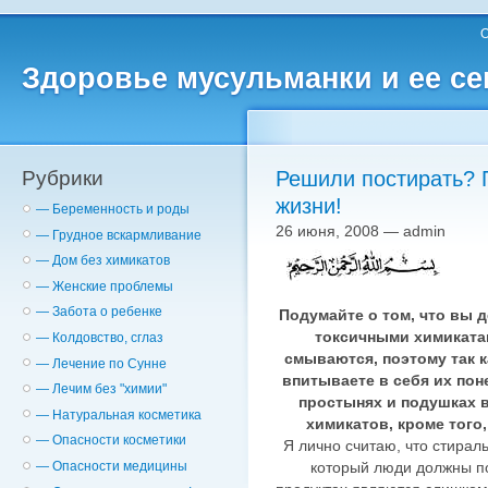
О
Здоровье мусульманки и ее с
Рубрики
Решили постирать? 
жизни!
— Беременность и роды
26 июня, 2008 — admin
— Грудное вскармливание
— Дом без химикатов
— Женские проблемы
— Забота о ребенке
Подумайте о том, что вы д
токсичными химикатам
— Колдовство, сглаз
смываются, поэтому так 
— Лечение по Сунне
впитываете в себя их пон
— Лечим без "химии"
простынях и подушках 
— Натуральная косметика
химикатов, кроме того
— Опасности косметики
Я лично считаю, что стирал
который люди должны по
— Опасности медицины