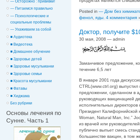
продуктах являются слишко
— Осторожно : прививки!
— Питаемся правильно
Posted in
— Дом без химикат
— Психологические и
фенол
,
яды
.
4 комментария
cоциальные проблемы
— Ухаживаем за собой
Доктор, получите $1
■ Аудиотека
30 мая, 2008 — admin
■ Видеотека
■ Домашнее обучение
■ Здоровье детей
Заманчивое предложение, ко
■ Здоровье мусульманки
течение 6,5 лет
■ Здоровье семьи
В январе 2001 года дискус
■ Красота мусульманки
CTRL(www.ctrl.org) выпустил
■ Фатавы
предложении, сделанном в а
■ Хиджама
руководящих вакцинацией де
Без рубрики
исполнительных директоров 
Президент Калифорнийской н
Основы лечения по
Woman, Natural Man, Inc.” J
Сунне. Часть 1
из врачей или руководителе
публично выпьет смесь стан
большинстве вакцин, в том же