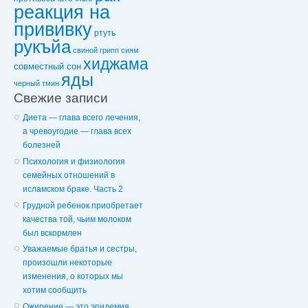
реакция на
прививку
ртуть
рукъйа
свиной грипп
сиям
хиджама
совместный сон
яды
черный тмин
Свежие записи
Диета — глава всего лечения,
а чревоугодие — глава всех
болезней
Психология и физиология
семейных отношений в
исламском браке. Часть 2
Грудной ребенок приобретает
качества той, чьим молоком
был вскормлен
Уважаемые братья и сестры,
произошли некоторые
изменения, о которых мы
хотим сообщить
Ожирение — это эпидемия,