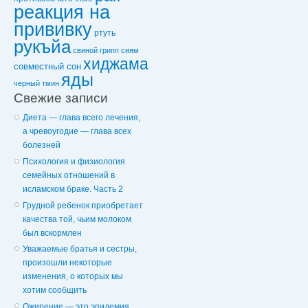
реакция на
прививку
ртуть
рукъйа
свиной грипп
сиям
хиджама
совместный сон
яды
черный тмин
Свежие записи
Диета — глава всего лечения,
а чревоугодие — глава всех
болезней
Психология и физиология
семейных отношений в
исламском браке. Часть 2
Грудной ребенок приобретает
качества той, чьим молоком
был вскормлен
Уважаемые братья и сестры,
произошли некоторые
изменения, о которых мы
хотим сообщить
Ожирение — это эпидемия,