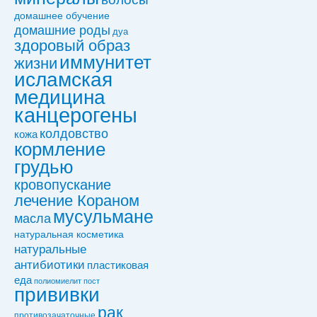
домашнее обучение
домашние роды
дуа
здоровый образ
иммунитет
жизни
исламская
медицина
канцерогены
колдовствo
кожа
кормление
грудью
кровопускание
лечение Кораном
мусульмане
масла
натуральная косметика
натуральные
антибиотики
пластиковая
еда
полиомиелит
пост
прививки
рак
противозачаточные