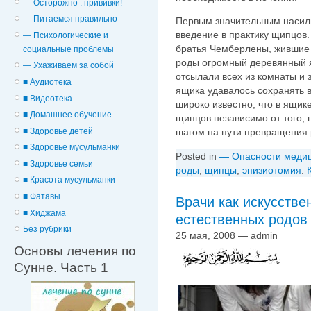
— Осторожно : прививки!
— Питаемся правильно
Первым значительным насил
введение в практику щипцов
— Психологические и
братья Чемберлены, жившие в
cоциальные проблемы
роды огромный деревянный я
— Ухаживаем за собой
отсылали всех из комнаты и
■ Аудиотека
ящика удавалось сохранять в 
■ Видеотека
широко известно, что в ящи
■ Домашнее обучение
щипцов независимо от того, 
■ Здоровье детей
шагом на пути превращения
■ Здоровье мусульманки
Posted in
— Опасности меди
■ Здоровье семьи
роды
,
щипцы
,
эпизиотомия
.
■ Красота мусульманки
■ Фатавы
Врачи как искусстве
■ Хиджама
естественных родов
Без рубрики
25 мая, 2008 — admin
Основы лечения по
Сунне. Часть 1