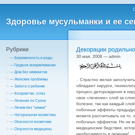
О
Здоровье мусульманки и ее с
Рубрики
Декорации родильно
30 мая, 2008 — admin
— Беременность и роды
— Грудное вскармливание
— Дом без химикатов
.. Страстно желая заполучить
— Женские проблемы
обладают хирурги, гинеколо
— Забота о ребенке
процесс деторождения в хир
— Колдовство, сглаз
свое «лечение» слой за сло
— Лечение по Сунне
болезни, так как каждый сло
— Лечим без "химии"
побочные эффекты предыдуще
— Натуральная косметика
можете рассчитывать на то, 
побочных эффектов. Но не во
— Опасности косметики
медицинские бедствия, котор
— Опасности медицины
необходимость в лечении!