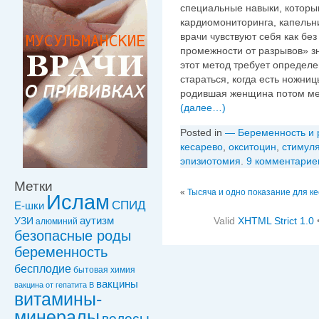
специальные навыки, которым
кардиомониторинга, капельн
врачи чувствуют себя как без
промежности от разрывов» з
этот метод требует определе
стараться, когда есть ножниц
родившая женщина потом мес
(далее…)
Posted in
— Беременность и 
кесарево
,
окситоцин
,
стимул
эпизиотомия
.
9 комментарие
Метки
«
Тысяча и одно показание для к
Ислам
СПИД
Е-шки
Valid
XHTML Strict 1.0
УЗИ
аутизм
алюминий
безопасные роды
беременность
бесплодие
бытовая химия
вакцины
вакцинa от гепатита В
витамины-
минералы
волосы