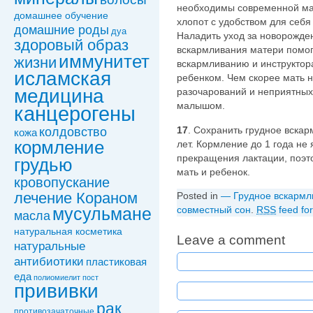
необходимы современной мат
домашнее обучение
хлопот с удобством для себя
домашние роды
дуа
Наладить уход за новорожден
здоровый образ
вскармливания матери помог
иммунитет
жизни
вскармливанию и инструктор
исламская
ребенком. Чем скорее мать 
медицина
разочарований и неприятных
малышом.
канцерогены
17
. Сохранить грудное вскар
колдовствo
кожа
кормление
лет. Кормление до 1 года не
прекращения лактации, поэто
грудью
мать и ребенок.
кровопускание
лечение Кораном
Posted in
— Грудное вскармл
совместный сон
.
RSS
feed for
мусульмане
масла
натуральная косметика
Leave a comment
натуральные
антибиотики
пластиковая
еда
полиомиелит
пост
прививки
рак
противозачаточные