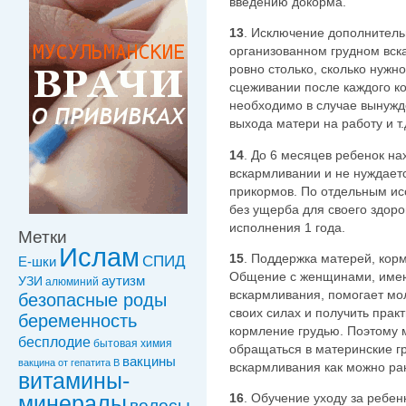
введению докорма.
13
. Исключение дополнитель
организованном грудном вс
ровно столько, сколько нужн
сцеживании после каждого к
необходимо в случае вынужд
выхода матери на работу и т.
14
. До 6 месяцев ребенок н
вскармливании и не нуждает
прикормов. По отдельным ис
без ущерба для своего здоро
исполнения 1 года.
Метки
Ислам
15
. Поддержка матерей, корм
СПИД
Е-шки
Общение с женщинами, име
УЗИ
аутизм
алюминий
вскармливания, помогает мо
безопасные роды
своих силах и получить прак
беременность
кормление грудью. Поэтому
бесплодие
бытовая химия
обращаться в материнские г
вакцины
вакцинa от гепатита В
вскармливания как можно ра
витамины-
минералы
16
. Обучение уходу за ребен
волосы