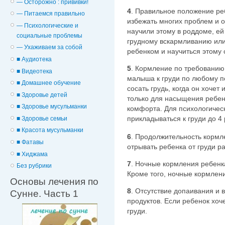
— Осторожно : прививки!
4
. Правильное положение реб
— Питаемся правильно
избежать многих проблем и о
— Психологические и
научили этому в роддоме, ей
cоциальные проблемы
грудному вскармливанию или
— Ухаживаем за собой
ребенком и научиться этому 
■ Аудиотека
5
. Кормление по требованию
■ Видеотека
малыша к груди по любому п
■ Домашнее обучение
сосать грудь, когда он хочет
■ Здоровье детей
только для насыщения ребен
■ Здоровье мусульманки
комфорта. Для психологиче
прикладываться к груди до 4 
■ Здоровье семьи
■ Красота мусульманки
6
. Продолжительность кормле
■ Фатавы
отрывать ребенка от груди ра
■ Хиджама
7
. Ночные кормления ребенк
Без рубрики
Кроме того, ночные кормлен
Основы лечения по
8
. Отсутствие допаивания и
Сунне. Часть 1
продуктов. Если ребенок хоч
груди.