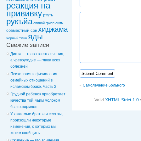
реакция на
прививку
ртуть
рукъйа
свиной грипп
сиям
хиджама
совместный сон
яды
черный тмин
Свежие записи
Диета — глава всего лечения,
а чревоугодие — глава всех
болезней
Психология и физиология
семейных отношений в
«
Самолечение больного
исламском браке. Часть 2
Грудной ребенок приобретает
Valid
XHTML Strict 1.0
качества той, чьим молоком
был вскормлен
Уважаемые братья и сестры,
произошли некоторые
изменения, о которых мы
хотим сообщить
Ожирение — это эпидемия,