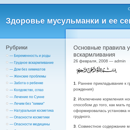
О
Здоровье мусульманки и ее с
Рубрики
Основные правила у
вскармливания
— Беременность и роды
26 февраля, 2008 — admin
— Грудное вскармливание
— Дом без химикатов
— Женские проблемы
1
. Раннее прикладывание к г
— Забота о ребенке
рождения)
— Колдовство, сглаз
— Лечение по Сунне
2
. Исключение кормления но
— Лечим без "химии"
способом до того, как мать п
сформировалась установка н
— Натуральная косметика
грудного.
— Опасности косметики
— Опасности медицины
3
. Совместное содержание м