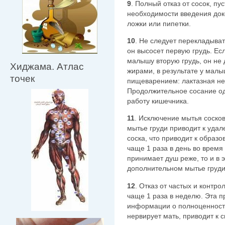
9
. Полный отказ от сосок, п
необходимости введения доко
ложки или пипетки.
10
. Не следует перекладыват
он высосет первую грудь. Ес
малышу вторую грудь, он не 
Хиджама. Атлас
жирами, в результате у малы
точек
пищеварением: лактазная нед
Продолжительное сосание о
работу кишечника.
11
. Исключение мытья сосков
мытье груди приводит к уда
соска, что приводит к образ
чаще 1 раза в день во время
принимает душ реже, то и в 
дополнительном мытье груди
12
. Отказ от частых и контр
чаще 1 раза в неделю. Эта п
информации о полноценност
нервирует мать, приводит к