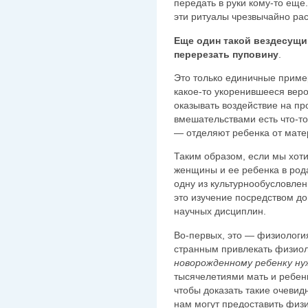
передать в руки кому-то еще.
эти ритуалы чрезвычайно ра
Еще один такой вездесущи
перерезать пуповину
.
Это только единичные пример
какое-то укоренившееся вер
оказывать воздействие на пр
вмешательствами есть что-то
— отделяют ребенка от мате
Таким образом, если мы хот
женщины и ее ребенка в род
одну из культурнообусловле
это изучение посредством д
научных дисциплин.
Во-первых, это — физиология
странным привлекать физиоло
новорожденному ребенку ну
тысячелетиями мать и ребен
чтобы доказать такие очевид
нам могут предоставить физ