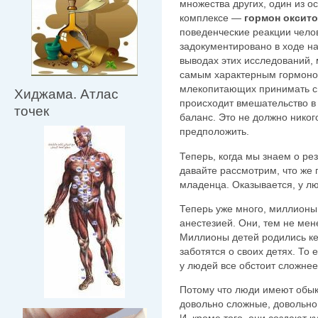
множества других, один из о
комплексе —
гормон оксит
поведенческие реакции чело
задокументировано в ходе н
выводах этих исследований,
самым характерным гормоно
млекопитающих принимать св
Хиджама. Атлас
происходит вмешательство в
точек
баланс. Это не должно никог
предположить.
Теперь, когда мы знаем о ре
давайте рассмотрим, что же
младенца. Оказывается, у лю
Теперь уже много, миллионы
анестезией. Они, тем не мен
Миллионы детей родились ке
заботятся о своих детях. То 
у людей все обстоит сложне
Потому что люди имеют обыкн
довольно сложные, довольно