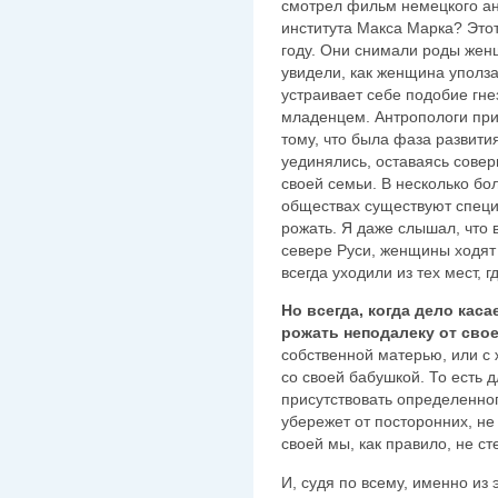
смотрел фильм немецкого а
института Макса Марка? Это
году. Они снимали роды жен
увидели, как женщина уполза
устраивает себе подобие гнез
младенцем. Антропологи пр
тому, что была фаза развити
уединялись, оставаясь совер
своей семьи. В несколько бо
обществах существуют спец
рожать. Я даже слышал, что 
севере Руси, женщины ходят 
всегда уходили из тех мест, 
Но всегда, когда дело кас
рожать неподалеку от сво
собственной матерью, или с 
со своей бабушкой. То есть 
присутствовать определенног
убережет от посторонних, не
своей мы, как правило, не с
И, судя по всему, именно из 