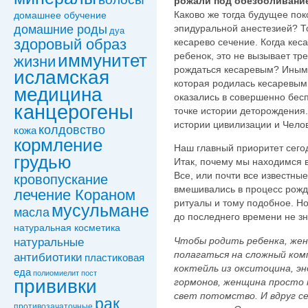
рожали под обезболивание
Каково же тогда будущее по
домашнее обучение
эпидуральной анестезией? То
домашние роды
дуа
здоровый образ
кесарево сечение. Когда ке
ребенок, это не вызывает тре
иммунитет
жизни
рождаться кесаревым? Иными
исламская
которая родилась кесаревым
медицина
оказались в совершенно бес
канцерогены
точке истории деторождения. 
истории цивилизации и Чело
колдовствo
кожа
кормление
Наш главный приоритет сего
грудью
Итак, почему мы находимся в
Все, или почти все известны
кровопускание
вмешивались в процесс рожд
лечение Кораном
ритуалы и тому подобное. Но
мусульмане
масла
до последнего времени не зн
натуральная косметика
Чтобы родить ребенка, жен
натуральные
полагаться на сложный ком
антибиотики
пластиковая
коктейль из окситоцина, эн
еда
полиомиелит
пост
прививки
гормонов, женщина просто 
свет потомство. И вдруг с
рак
противозачаточные