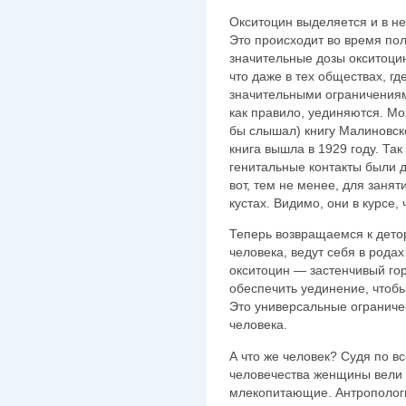
Окситоцин выделяется и в н
Это происходит во время пол
значительные дозы окситоцин
что даже в тех обществах, гд
значительными ограничениями
как правило, уединяются. Мож
бы слышал) книгу Малиновск
книга вышла в 1929 году. Та
генитальные контакты были 
вот, тем не менее, для занят
кустах. Видимо, они в курсе,
Теперь возвращаемся к дет
человека, ведут себя в родах 
окситоцин — застенчивый гор
обеспечить уединение, чтобы
Это универсальные ограниче
человека.
А что же человек? Судя по вс
человечества женщины вели с
млекопитающие. Антропологи 