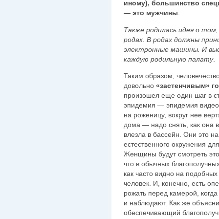
иному), большинство спе
— это мужчины
.
Также родилась идея о том
родах. В родах должны при
электронные машины. И выс
каждую родильную палату
.
Таким образом, человечество
довольно
«застенчивым» г
произошел еще один шаг в с
эпидемия — эпидемия видео.
на роженицу, вокруг нее верт
дома — надо снять, как она в
влезла в бассейн. Они это 
естественного окружения дл
Женщины будут смотреть это 
что в обычных благополучны
как часто видно на подобных
человек. И, конечно, есть оп
рожать перед камерой, когда
и наблюдают. Как же объясни
обеспечивающий благополуч