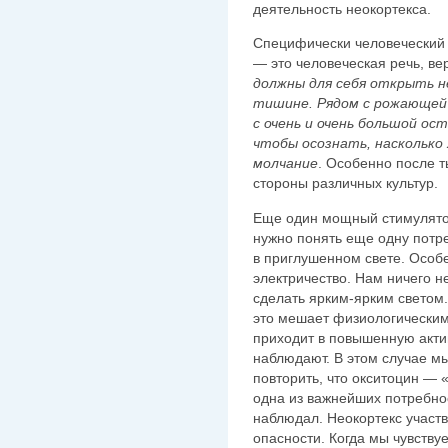
деятельность неокортекса.
Специфически человеческий 
— это человеческая речь, в
должны для себя открыть 
тишине. Рядом с рожающей 
с очень и очень большой о
чтобы осознать, насколько
молчание
. Особенно после т
стороны различных культур.
Еще один мощный стимулято
нужно понять еще одну потр
в приглушенном свете. Особе
электричество. Нам ничего н
сделать ярким-ярким светом
это мешает физиологическим
приходит в повышенную актив
наблюдают. В этом случае м
повторить, что окситоцин — 
одна из важнейших потребно
наблюдал. Неокортекс участ
опасности. Когда мы чувству