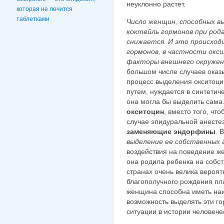
неуклонно растет.
которая не лечится
таблетками
Число женщин, способных 
коктейль гормонов при род
снижается. И это происход
гормонов, в частности окс
факторы внешнего окруже
большом числе случаев оказ
процесс выделения окситоц
путем, нуждается в синтетич
она могла бы выделить сама.
окситоцин
, вместо того, чт
случае эпидуральной анесте
заменяющие эндорфины
. 
выделение ее собственных 
воздействия на поведение ж
она родила ребенка на собс
странах очень велика вероят
благополучного рождения пла
женщина способна иметь наи
возможность выделять эти г
ситуации в истории человече