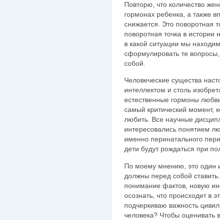
Повторю, что количество же
гормонах ребенка, а также в
снижается. Это поворотная т
поворотная точка в истории 
в какой ситуации мы находим
сформулировать те вопросы,
собой.
Человеческие существа наст
интеллектом и столь изобре
естественные гормоны любв
самый критический момент, к
любить. Все научные дисцип
интересовались понятием лю
именно перинатального пери
дети будут рождаться при по
По моему мнению, это один 
должны перед собой ставить
понимание фактов, новую ин
осознать, что происходит в э
подчеркиваю важность цивили
человека? Чтобы оценивать в