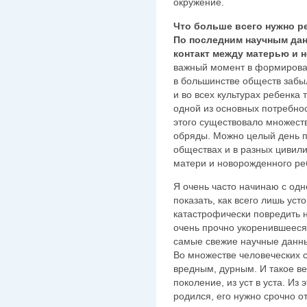
окружение.
Что больше всего нужно р
По последним научным дан
контакт между матерью и
важный момент в формирован
в большинстве обществ забыл
и во всех культурах ребенка 
одной из основных потребно
этого существовало множеств
обряды. Можно целый день по
обществах и в разных цивил
матери и новорожденного ре
Я очень часто начинаю с одно
показать, как всего лишь ус
катастрофически повредить 
очень прочно укоренившееся
самые свежие научные данные
Во множестве человеческих 
вредным, дурным. И такое в
поколение, из уст в уста. Из 
родился, его нужно срочно от