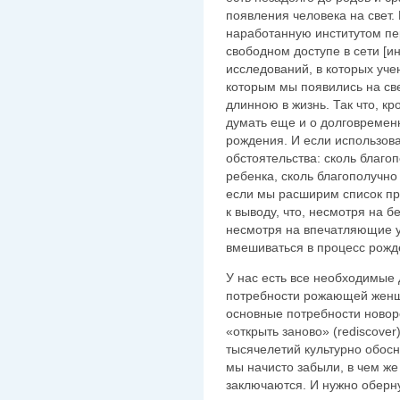
появления человека на свет.
наработанную институтом пе
свободном доступе в сети [и
исследований, в которых уче
которым мы появились на св
длинною в жизнь. Так что, к
думать еще и о долговремен
рождения. И если использова
обстоятельства: сколь благ
ребенка, сколь благополучно
если мы расширим список п
к выводу, что, несмотря на 
несмотря на впечатляющие у
вмешиваться в процесс рожд
У нас есть все необходимые
потребности рожающей женщи
основные потребности новор
«открыть заново» (rediscover
тысячелетий культурно обос
мы начисто забыли, в чем ж
заключаются. И нужно оберну