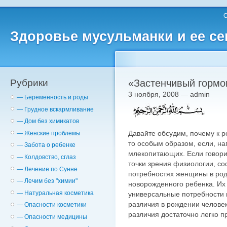
О
Здоровье мусульманки и ее с
Рубрики
«Застенчивый гормо
3 ноября, 2008 — admin
— Беременность и роды
— Грудное вскармливание
— Дом без химикатов
Давайте обсудим, почему к 
— Женские проблемы
то особым образом, если, на
— Забота о ребенке
млекопитающих. Если говори
— Колдовство, сглаз
точки зрения физиологии, с
— Лечение по Сунне
потребностях женщины в род
— Лечим без "химии"
новорожденного ребенка. Их 
— Натуральная косметика
универсальные потребности
различия в рождении челове
— Опасности косметики
различия достаточно легко п
— Опасности медицины