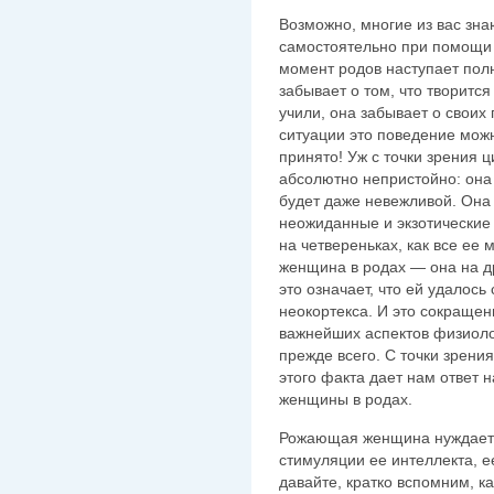
Возможно, многие из вас зн
самостоятельно при помощи 
момент родов наступает пол
забывает о том, что творится
учили, она забывает о своих 
ситуации это поведение мож
принято! Уж с точки зрения 
абсолютно непристойно: она 
будет даже невежливой. Она
неожиданные и экзотические 
на четвереньках, как все ее
женщина в родах — она на др
это означает, что ей удалось
неокортекса. И это сокращен
важнейших аспектов физиоло
прежде всего. С точки зрени
этого факта дает нам ответ 
женщины в родах.
Рожающая женщина нуждается
стимуляции ее интеллекта, ее
давайте, кратко вспомним, 