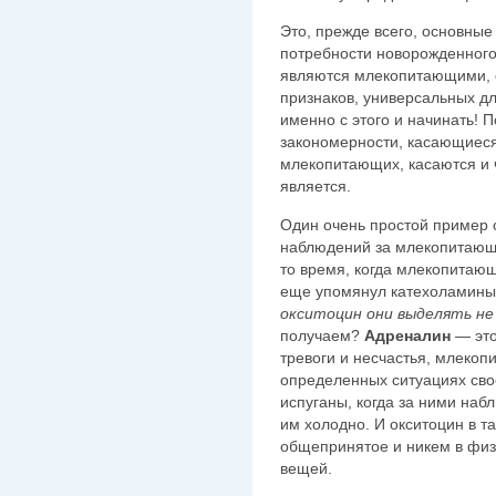
Это, прежде всего, основны
потребности новорожденного 
являются млекопитающими, 
признаков, универсальных д
именно с этого и начинать! 
закономерности, касающиеся
млекопитающих, касаются и ч
является.
Один очень простой пример с
наблюдений за млекопитающи
то время, когда млекопитаю
еще упомянул катехоламины,
окситоцин они выделять не
получаем?
Адреналин
— это
тревоги и несчастья, млекоп
определенных ситуациях свое
испуганы, когда за ними набл
им холодно. И окситоцин в т
общепринятое и никем в фи
вещей.