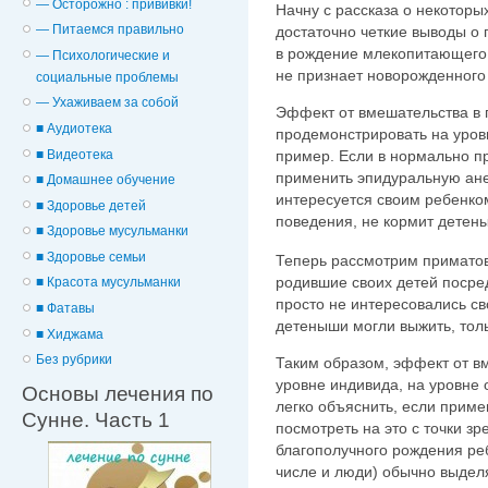
— Осторожно : прививки!
Начну с рассказа о некоторы
— Питаемся правильно
достаточно четкие выводы о 
в рождение млекопитающего 
— Психологические и
не признает новорожденного
cоциальные проблемы
— Ухаживаем за собой
Эффект от вмешательства в 
■ Аудиотека
продемонстрировать на уров
■ Видеотека
пример. Если в нормально п
применить эпидуральную ане
■ Домашнее обучение
интересуется своим ребенко
■ Здоровье детей
поведения, не кормит детен
■ Здоровье мусульманки
■ Здоровье семьи
Теперь рассмотрим приматов
родившие своих детей посре
■ Красота мусульманки
просто не интересовались 
■ Фатавы
детеныши могли выжить, тол
■ Хиджама
Без рубрики
Таким образом, эффект от в
уровне индивида, на уровне 
Основы лечения по
легко объяснить, если приме
Сунне. Часть 1
посмотреть на это с точки зр
благополучного рождения ре
числе и люди) обычно выдел