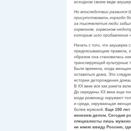
исходном своем виде акушер
Но впоследствии развился д
присутствовать гораздо бо
за тысячелетия люди забы
гормоном, гормоном-недотр
которым шло прибавление н
Начать с того, что акушерка 
предписывающим правила, к
образом она становилась нек
транслирующей культурные т
Были времена, когда женщин
оставаться дома. Это следу
истории деторождения домаш
В XX веке все как ракета взл
До середины ХХ века еще по
когда роженицу окружают то
и среда, окружающая женщин
более мужской.
Еще 100 лет
женским делом. Сегодня р
специалисты лишь мужского
не имею ввиду Россию, где