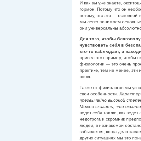
И как вы уже знаете, оксито
гормон. Потому что он необ
потому, что это — основной 
мы легко понимаем основны
они универсальны абсолютно
Для того, чтобы благопол
чувствовать себя в безопас
кто-то наблюдает, и наход
привел этот пример, чтобы п
физиологии — это очень прос
практике, тем не менее, эти
вновь.
Также от физиологов мы узн
свои особенности.
Характер
чрезвычайно высокой степе
Можно сказать, что оксит
ведет себя так же, как ведет
недотрога и скромник предп
людей, в незнакомой обстан
забывается, когда дело каса
других ситуациях мы это пон