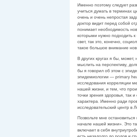
Именно поэтому следует разв
учиться думать в терминах ц
очень и очень непростая зад
доктор видит перед собой отд
понимает необходимость новы
которыми нужно подходить к
свет, так это, конечно, соци
такое большое внимание нов
В других кругах я бы, может
мыслить на перспективу, дол
бы я говорил об этом с эпид
эпидемиологии — primary hea
исследования корреляции ме
нашей жизни, и тем, что прои
точки зрения здоровья, так и
характера. Именно ради про
исследовательский центр в Л
Позвольте мне остановиться н
начале нашей жизни». Это т
включает в себя внутриутроб
есть незадолго до родов и ср