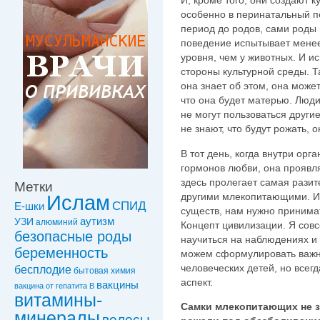
И, кроме того, они создают 
особенно в перинатальный п
период до родов, сами роды 
поведение испытывает менее
уровня, чем у животных. И и
стороны культурной среды. 
она знает об этом, она може
что она будет матерью. Люд
не могут пользоваться друг
не знают, что будут рожать, 
В тот день, когда внутри орг
гормонов любви, она проявля
здесь пролегает самая рази
Метки
другими млекопитающими. Ит
Ислам
СПИД
Е-шки
существ, нам нужно принимат
УЗИ
аутизм
алюминий
Концепт цивилизации. Я совс
безопасные роды
научиться на наблюдениях и
беременность
можем сформулировать важн
человеческих детей, но всег
бесплодие
бытовая химия
аспект.
вакцины
вакцинa от гепатита В
витамины-
Самки млекопитающих не з
минералы
волосы