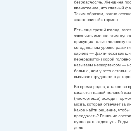
безопасность
. Женщина пос
впечатление, что главный ф
Таким образом, важно осозна
«застенчивый» гормон.
Есть еще третий взгляд, взгл
закончить именно этим пункт
присущих только человеку ос
сегодняшнем уровне развити
sapiens — фактически как ши
переразвитой) корой головног
называем неокортексом — нов
больше, чем у всех остальны
вызывает трудности в детор
Во время родов, а также во в
касаются нашей половой жизн
(неокортекса) исходит тормож
мозга, которая отвечает за и
Какое найти решение, чтобы
преодолеть? Решение состоит
нужно дать отдохнуть. Роды —
дело..