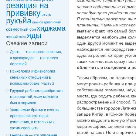
изменилась. Огромное рань
реакция на
на свои собственные гормон
прививку
последующего рождения пл
ртуть
рукъйа
Я специально заостряю вн
свиной грипп
сиям
плаценты.
Научные исследов
хиджама
совместный сон
выявили факт, что самый бол
яды
выделяется наибольшее коли
черный тмин
Свежие записи
один другой момент не выдел
наблюдается непосредственн
Диета — глава всего лечения,
одна из ролей, которая угот
а чревоугодие — глава всех
таких количествах сразу пос
болезней
облегчить отхождение и р
Психология и физиология
семейных отношений в
Таким образом, на планетар
исламском браке. Часть 2
могут родить ребенка и плац
собственным гормонам, неукл
Грудной ребенок приобретает
места, где родить ребенка 
качества той, чьим молоком
распространенный способ. Та
был вскормлен
большинстве городов Латинск
Уважаемые братья и сестры,
западе Китая, в Южной Корее
произошли некоторые
можно выделить южную Итали
изменения, о которых мы
мира кесарево сечение явля
хотим сообщить
детей на свет. Но и в прочи
Ожирение — это эпидемия,