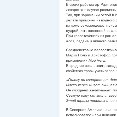
В своих работах ар-Рази опи
лекарства в случае различны
Так, при заражении оспой в 
делать примочки из водного 
на коже рекомендовал присы
пудрой, изготовленной из ало
При кровотечениях из ран а
алоэ, ладана и яичного белка
Средневековые первооткрыва
Марко Поло и Христофор Кол
применении Аloе Vеrа.
В средние века в книге запа
свойствах трав» указывалось
«Голову он очищает от фле
Мягко через живот очищая 
Он очищает желтушных, пол
Свежую рану от гнили, введ
Этой травы порошок и, ее 
В Северной Америке начиная
использовалось при лечении 