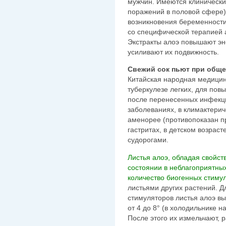
мужчин. Имеются клинически
поражений в половой сфере
возникновения беременност
со специфической терапией 
Экстракты алоэ повышают эн
усиливают их подвижность.
Свежий сок пьют при обще
Китайская народная медицин
туберкулезе легких, для по
после перенесенных инфекц
заболеваниях, в климактери
аменорее (противопоказан п
гастритах, в детском возрас
судорогами.
Листья алоэ, обладая свойст
состоянии в неблагоприятных
количество биогенных стиму
листьями других растений. 
стимуляторов листья алоэ в
от 4 до 8° (в холодильнике на
После этого их измельчают, 