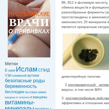
В6, В12 и фолиевую кислоту
обмена веществ и функциони
разнообразные ферменты (ами
простагландины и аминокисло
аминокислот, 20 минералов и
является прекрасным натура
Метки
Ислам
СПИД
Е-шки
УЗИ
аутизм
алюминий
дизентерийную палочки.
безопасные роды
2.
противовирусной актив
беременность
вирусы, в том числе ВИЧ.
бесплодие
бытовая химия
вакцины
вакцинa от гепатита В
3.
противогрибковым действ
витамины-
эффективен в отношении ка
минералы
волосы