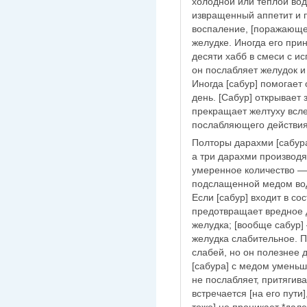
холодной или теплой вод
извращенный аппетит и 
воспаление, [поражающее
желудке. Иногда его при
десяти хабб в смеси с 
он послабляет желудок и 
Иногда [сабур] помогает 
день. [Сабур] открывает 
прекращает желтуху всле
послабляющего действия
Полторы дарахми [сабура
а три дарахми производ
умеренное количество —
подслащенной медом вод
Если [сабур] входит в со
предотвращает вредное д
желудка; [вообще сабур
желудка слабительное. 
слабей, но он полезнее
[сабура] с медом уменьша
не послабляет, притягива
встречается [на его пути]