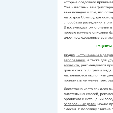
которые следовало принимат
Уже известный вам фитотера
века поведал о том, что бот
на остров Сокотру, где осмо
способами разведения этого 
В восемнадцатом столетии в
первые научные описания фа
алоэ, исследованные врачам
Рецепты 
Людям, истощенным в резул
заболеваний
, а также для
ул
аппетита
, рекомендуется пр
грамм сока, 250 грамм меда
настаиваются около пяти дн
принимать не менее трех раз
Достаточно часто сок алоэ в
питательных смесей, рекоме
организма и истощении всле
ослабленных детей
можно при
смесей. В половину стакана 