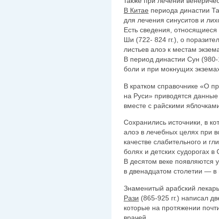
также при лечении венериче
В Китае
периода династии Тан
для лечения синуситов и лих
Есть сведения, относящиеся
Ши (722- 824 гг.), о поразит
листьев алоэ к местам экзем
В период династии Сун (980-
боли и при мокнущих экземах
В кратком справочнике «О п
на Руси» приводятся данные
вместе с райскими яблочками
Сохранились источники, в к
алоэ в лечебных целях при в
качестве слабительного и гли
болях и детских судорогах в
В десятом веке появляются у
в двенадцатом столетии — в
Знаменитый арабский лекар
Рази
(865-925 гг.) написал д
которые на протяжении почти
врачей.