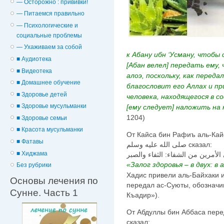
— Осторожно : прививки!
— Питаемся правильно
— Психологические и
cоциальные проблемы
— Ухаживаем за собой
к Абану ибн ‘Усману, чтобы 
■ Аудиотека
[Абан велел] передать ему, 
■ Видеотека
алоэ, поскольку, как переда
■ Домашнее обучение
благословит его Аллах и пр
■ Здоровье детей
человека, находящегося в с
■ Здоровье мусульманки
[ему следует] наложить на н
1204)
■ Здоровье семьи
■ Красота мусульманки
От Кайса бин Рафиъ аль-Кай
■ Фатавы
صلى الله عليه وسلم сказал:
■ Хиджама
الأمرين من الشفاء: الثفاء والصبر
«Залог здоровья – в двух: в 
Без рубрики
Хадис привели аль-Байхаки и
Основы лечения по
передал ас-Суюты, обозначив
Сунне. Часть 1
Къадир»).
От Абдуллы бин Аббаса передаётся, что 
сказал: