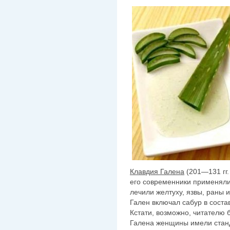
Клавдия Галена
(201—131 гг.
его современники применяли 
лечили желтуху, язвы, раны 
Гален включал сабур в соста
Кстати, возможно, читателю б
Галена женщины имели станд