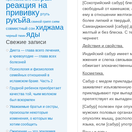
[Сокотрийский сабур] бл
реакция на
свободный от камешков; 
прививку
ему в отношении желтизн
ртуть
рукъйа
более липкий и твердый,
свиной грипп
сиям
хиджама
Саманджанский [сабур] ду
совместный сон
желтый и без блеска. С 
яды
черный тмин
чернеет.
Свежие записи
Действия и свойства.
Диета — глава всего лечения,
Индийский сабур имеет м
а чревоугодие — глава всех
жжения и слегка связывае
болезней
обжигает злокачественны
Психология и физиология
Косметика.
семейных отношений в
Сабур с медом приклады
исламском браке. Часть 2
заживляет изъязвленную н
Грудной ребенок приобретает
прикладывают при выпаде
качества той, чьим молоком
препятствует их выпаде
был вскормлен
[Сабур] полезен при опу
Уважаемые братья и сестры,
мужских половых органах
произошли некоторые
опухолях мышц, располо
изменения, о которых мы
языка, если [сабур] упот
хотим сообщить
Ожирение — это эпидемия,
Раны и язвы.