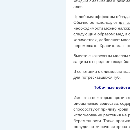
каждым смазыванием рекоме
алоэ.
Целебным эффектом обладает
Обычно ее используют
для з
необходимости можно наложи
следующим образом: мед и с
количествах, добавляют мас
перемешать. Хранить мазь р
Вместе с кокосовым маслом 
защиты от вредного воздейс
В сочетании с оливковым ма
для
потрескавшихся губ
.
Побочные действ
Имеются некоторые противоп
Биоактивные вещества, соде
способствуют приливу крови 
использование растения не 
беременности. Также противо
желудочно-кишечным кровот