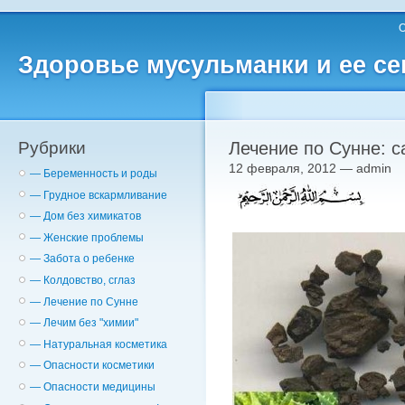
О
Здоровье мусульманки и ее с
Рубрики
12 февраля, 2012 — admin
— Беременность и роды
— Грудное вскармливание
— Дом без химикатов
— Женские проблемы
— Забота о ребенке
— Колдовство, сглаз
— Лечение по Сунне
— Лечим без "химии"
— Натуральная косметика
— Опасности косметики
— Опасности медицины