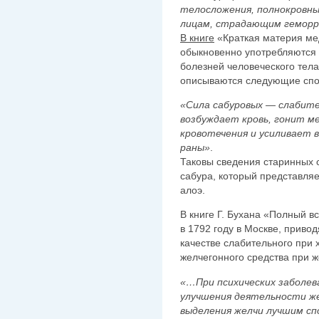
телосложения, полнокровн
лицам, страдающим геморр
В книге
«Краткая материя мед
обыкновенно употребляются 
болезней человеческого тела»
описываются следующие спо
«Сила сабуровых — слабите
возбуждает кровь, гонит м
кровотечения и усиливает 
раны»
.
Таковы сведения старинных 
сабура, который представляе
алоэ.
В книге Г. Бухана «Полный 
в 1792 году в Москве, приво
качестве слабительного при 
желчегонного средства при ж
«…При психических заболева
улучшения деятельности ж
выделения желчи лучшим сп