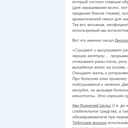
который состоял главным об
(для окрашивания волос, ногт
придания блеска глазам), зо
ароматической смеси для на
Так вот, восьмым, неофициа
используемый как антисептик
Вот что именно писал
Диоск
«Сгущает и высушивает ран
черную желтуху… прорывае
стягивает раны тела, рта,
выпадение волос на голове,
Очищает желчь и устраняе
При болезнях глаз примочку
подсушивания и лечения. Д
желудок, не вызывая болез
нечистоты. Это хорошее ср
Авл Корнелий Цельс
(I в. до
слабительное средства, а так
обеззараживателя при перев
Тибетские монахи
использова