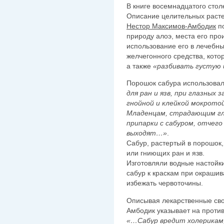
В книге восемнадцатого сто
Описание целительных расте
Нестор Максимов-Амбодик
по
природу алоэ, места его про
использование его в лечебны
желчегонного средства, кот
а также
«разбивать густую 
Порошок сабура использова
для ран и язв, при глазных 
гнойной и клейкой мокрот
Младенцам, страдающим гл
припарки с сабуром, отчего
выходят…»
.
Сабур, растертый в порошок
или гниющих ран и язв.
Изготовляли водные настойк
сабур к краскам при окраши
избежать червоточины.
Описывая лекарственные сво
Амбодик указывает на проти
«…Сабур вредит холерикам,