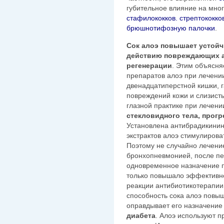
губительное влияние на мно
стафилококков. стрептококко
брюшнотифозную палочки
.
Сок алоэ повышает устойч
действию повреждающих а
регенерации
. Этим объясня
препаратов алоэ при лечени
двенадцатиперстной кишки, га
повреждений кожи и слизисты
глазной практике при лечен
стекловидного тела, прог
Установлена антибрадикинин
экстрактов алоэ стимулиров
Поэтому не случайно лечени
бронхопневмонией, после пе
одновременное назначение п
только повышало эффективно
реакции антибиотикотерапии
способность сока алоэ повы
оправдывает его назначение
диабета
. Алоэ используют 