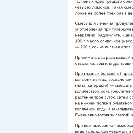
толченых ядер грецкого орех
четырех лимонов. Такая сме
ложке не более трех раз в де
Смесь для лечения продукта
употребления
при туберкулез
невралгии, радикулите, иши­
100 г, масло сливочное (несо
— 100 г, сок из листьев алоэ —
Принимать два раза каждый де
отвара хельбы или др. травян
При глазных болезнях ( про
коньюнктивитах, воспалении 
глаза, катаракте
) — смешать 
количеством сока трехлетнег
растение трое суток, затем 
на нижней полке в бумажном п
кипяченой воды и закапывать 
Ежедневно готовить свежий р
При возникновении
насморка
виде капель. Свежевыжатый с