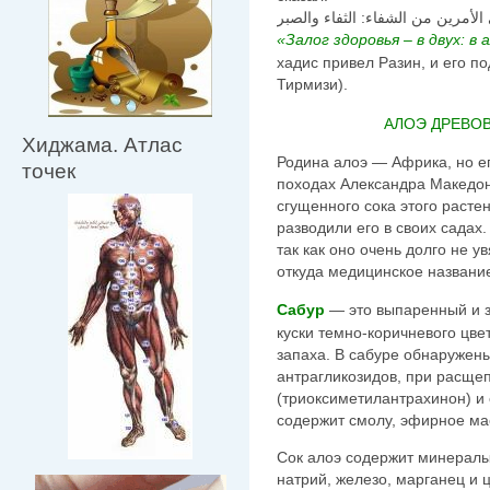
الأمرين من الشفاء: الثفاء والصبر
«Залог здоровья – в двух: в 
хадис привел Разин, и его по
Тирмизи).
АЛОЭ ДРЕВОВИ
Хиджама. Атлас
Родина алоэ — Африка, но ег
точек
походах Александра Македон
сгущенного сока этого расте
разводили его в своих садах
так как оно очень долго не у
откуда медицинское название
Сабур
— это выпаренный и з
куски темно-коричневого цвет
запаха. В сабуре обнаружен
антрагликозидов, при расщ
(триоксиметилантрахинон) и
содержит смолу, эфирное ма
Сок алоэ содержит минералы,
натрий, железо, марганец и ц