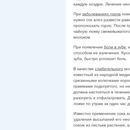
каждую ноздрю. Лечение нео
При
заболеваниях горла
помо
нужно сок алоэ развести ра
прополоскать горло. После 
чайную ложку свежевыжатого
молоком.
При появлении
боли в зубе
,
способом ее излечения. Кусо
зуба, быстро успокоит боль.
В качестве
слабительного
мож
известный из народной меди
срезанными колючками хоро
граммами подогретого, но н
должна настояться в течение
разогреть и отфильтровать. 
ложке по утрам за один час д
Известно применение сока а
удаления высыпаний его нео
соком из листьев растения, а