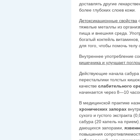
доставлять другие лекарстве
более глубоких слоев кожи.
Детоксикационные свойства
с
тяжелые металлы из организ
пища и внешняя среда. Упот
богатый коктейль витаминов
для того, чтобы помочь телу 
Внутреннее употребление со
кишечника и улучшает погло
Действующие начала сабура 
перестальтики толстых кишок
качестве
слабительного ср
начинается через 8—10 часо
В медицинской практике назн
хронических запорах
внутрь
сухого и густого экстракта (0
сабура (20 ка­пель на прием)
дающихся запорами,
язвенн
повышения сопротивляемост