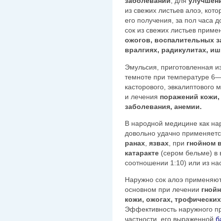
заболеваний
, для
улучшени
из свежих листьев алоэ, кот
его полу­чения, за пол часа
сок из свежих листьев прим
ожогов, воспалительных за
вралгиях, радикулитах, и
Эмульсия, приготовленная из
темноте при температуре 6—8 
касторового, эвкалиптового 
и лечения
поражений кожи,
заболевания, анемии.
В народной медицине как нар
довольно удачно применяет
ранах
,
язвах
, при
гнойном 
катаракте
(сером бель­ме) в 
соотноше­нии 1:10) или из на
Наружно сок алоэ применяют
основном при лечении
гнойн
кожи, ожогах, трофических
Эффективность наружного пр
частности, его выраженной
б