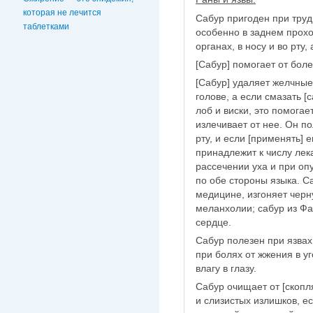
которая не лечится
Сабур пригоден при тру
таблетками
особенно в заднем прохо
органах, в носу и во рту,
[Сабур] помогает от боле
[Сабур] удаляет желчные
голове, а если смазать 
лоб и виски, это помогае
излечивает от нее. Он по
рту, и если [применять] 
принадлежит к числу лек
рассечении уха и при о
по обе стороны языка. Са
медицине, изгоняет черн
меланхолии; сабур из Фа
сердце.
Сабур полезен при язвах 
при болях от жжения в уг
влагу в глазу.
Сабур очищает от [скоп
и слизистых излишков, ес