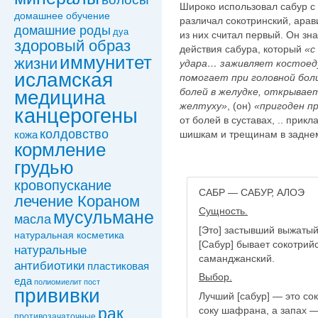
Широко использовал сабур с
домашнее обучение
различал сокотринский, ара
домашние роды
дуа
из них считал первый. Он зн
здоровый образ
действия сабура, который
«с
иммунитет
жизни
удара… заживляет костоеду
исламская
помогает при головной боли
болей в желудке, открывает
медицина
желтуху»
, (он)
«пригоден п
канцерогены
от болей в суставах, .. при
колдовствo
шишкам и трещинам в заднем 
кожа
кормление
грудью
кровопускание
САБР — САБУР, АЛОЭ
лечение Кораном
Сущность.
мусульмане
масла
[Это] застывший выжатый
натуральная косметика
[Сабур] бывает сокотрий
натуральные
саманджанский.
антибиотики
пластиковая
Выбор.
еда
полиомиелит
пост
прививки
Лучший [сабур] — это со
соку шафрана, а запах — 
рак
противозачаточные