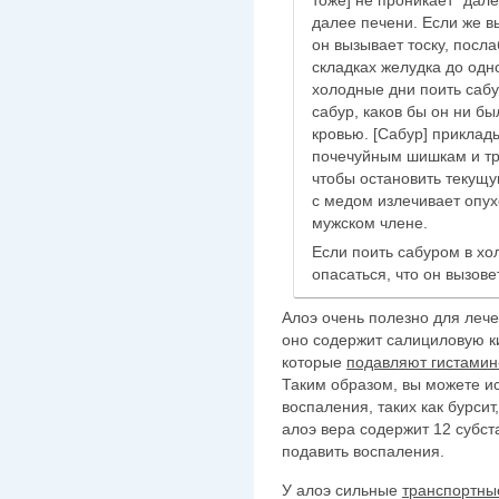
тоже] не проникает *дале
далее печени. Если же вы
он вызывает тоску, посла
складках желудка до одно
холодные дни поить сабу
сабур, каков бы он ни бы
кровью. [Сабур] прикла
почечуйным шишкам и тр
чтобы остановить текущую
с медом излечивает опух
мужском члене.
Если поить сабуром в хо
опасаться, что он вызов
Алоэ очень полезно для лече
оно содержит салициловую ки
которые
подавляют гистамин
Таким образом, вы можете ис
воспаления, таких как бурсит
алоэ вера содержит 12 субст
подавить воспаления.
У алоэ сильные
транспортны