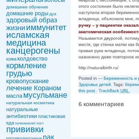
невроза с бессонницей, с оп
этого состояния было нелег
домашнее обучение
наступила вторая беременно
домашние роды
дуа
младенца, объяснила мне, 
здоровый образ
ручку – у пациентки оказа
иммунитет
жизни
анатомическая особенност
исламская
Называется двурогой, потом
медицина
месте, где стенка матки как 
канцерогены
правая рука младенца, пото
назначено даже повторное и
колдовствo
кожа
кормление
http://naturalbirth.ru/
грудью
Posted in
— Беременность и 
кровопускание
Здоровье детей
. Tags:
берем
лечение Кораном
this post.
.
TrackBack
URL
.
мусульмане
масла
натуральная косметика
6 комментариев
натуральные
антибиотики
пластиковая
еда
полиомиелит
пост
прививки
рак
противозачаточные