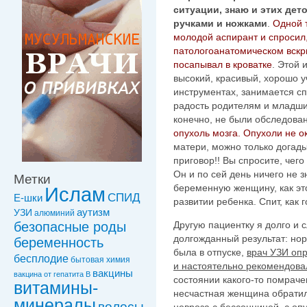
ситуации, знаю и этих дет
ручками и ножками
.
Одной 
молодой аспирант и спросил,
патологоанатомическом вскр
посапывал в кроватке
. Этой 
высокий, красивый, хорошо у
инструментах, занимается сп
радость родителям и младши
конечно, не были обследова
опухоль мозга. Опухоли не о
матери, можно только догады
приговор!! Вы спросите, чего
Он и по сей день ничего не з
Метки
беременную женщину, как эт
Ислам
СПИД
Е-шки
развитии ребенка. Спит, как 
УЗИ
аутизм
алюминий
Другую пациентку я долго и 
безопасные роды
долгожданный результат: нор
беременность
была в отпуске,
врач УЗИ опр
бесплодие
бытовая химия
и настоятельно рекомендова
вакцины
вакцинa от гепатита В
состоянии какого-то помраче
витамины-
несчастная женщина обратил
минералы
волосы