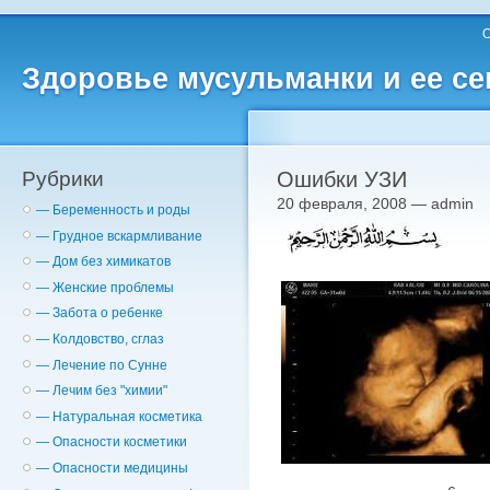
О
Здоровье мусульманки и ее с
Рубрики
Ошибки УЗИ
20 февраля, 2008 — admin
— Беременность и роды
— Грудное вскармливание
— Дом без химикатов
— Женские проблемы
— Забота о ребенке
— Колдовство, сглаз
— Лечение по Сунне
— Лечим без "химии"
— Натуральная косметика
— Опасности косметики
— Опасности медицины