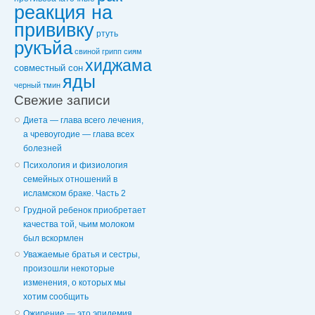
реакция на
прививку
ртуть
рукъйа
свиной грипп
сиям
хиджама
совместный сон
яды
черный тмин
Свежие записи
Диета — глава всего лечения,
а чревоугодие — глава всех
болезней
Психология и физиология
семейных отношений в
исламском браке. Часть 2
Грудной ребенок приобретает
качества той, чьим молоком
был вскормлен
Уважаемые братья и сестры,
произошли некоторые
изменения, о которых мы
хотим сообщить
Ожирение — это эпидемия,