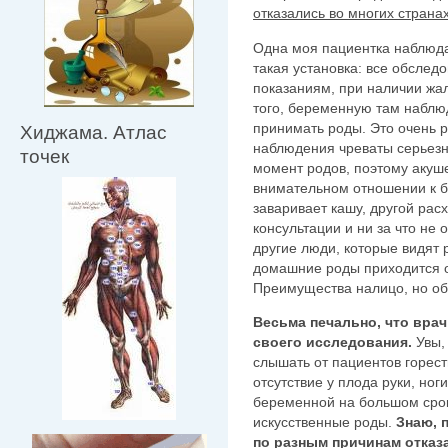
отказались во многих страна
Одна моя пациентка наблюда
такая установка: все обследо
показаниям, при наличии жа
того, беременную там наблюд
принимать роды. Это очень 
Хиджама. Атлас
наблюдения чреваты серьез
точек
момент родов, поэтому акуш
внимательном отношении к бе
заваривает кашу, другой рас
консультации и ни за что не
другие люди, которые видят 
домашние роды приходится о
Преимущества налицо, но об 
Весьма печально, что врач
своего исследования.
Увы,
слышать от пациентов горест
отсутствие у плода руки, ноги
беременной на большом срок
искусственные роды.
Знаю, 
по разным причинам отказ