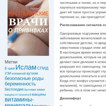
чистеньким и тихим, но и п
научиться материнскому тер
дает ей такое простое упраж
терпение ох, как пригодится!
Распознавание сигналов с
Одноразовые подгузники вле
заболевание мочеполовой си
собственное детство, то вряд
сверстников страдал этим за
В настоящее время можно на
дошкольников, которые не ум
Метки
делают свои делишки в штаны
Ислам
разрушая его самооценку, так
СПИД
Е-шки
все процессы происходят глу
УЗИ
аутизм
алюминий
дошкольника описаться в шт
безопасные роды
Когда этот конфуз случается
беременность
мальчиков), то самооценка с
бесплодие
бытовая химия
ребенка, что в этом нет ниче
вакцины
вакцинa от гепатита В
витамины-
Дискомфорт
минералы
волосы