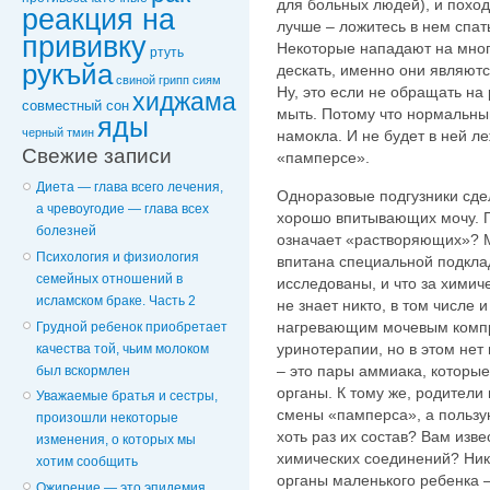
для больных людей), и поход
реакция на
лучше – ложитесь в нем спат
прививку
Некоторые нападают на мног
ртуть
рукъйа
дескать, именно они являют
свиной грипп
сиям
Ну, это если не обращать на
хиджама
совместный сон
мыть. Потому что нормальный
яды
черный тмин
намокла. И не будет в ней л
Свежие записи
«памперсе».
Диета — глава всего лечения,
Одноразовые подгузники сде
а чревоугодие — глава всех
хорошо впитывающих мочу. 
болезней
означает «растворяющих»? М
Психология и физиология
впитана специальной подкла
семейных отношений в
исследованы, и что за химич
исламском браке. Часть 2
не знает никто, в том числе и
нагревающим мочевым компр
Грудной ребенок приобретает
уринотерапии, но в этом нет
качества той, чьим молоком
– это пары аммиака, которы
был вскормлен
органы. К тому же, родител
Уважаемые братья и сестры,
смены «памперса», а пользу
произошли некоторые
хоть раз их состав? Вам изв
изменения, о которых мы
химических соединений? Ник
хотим сообщить
органы маленького ребенка –
Ожирение — это эпидемия,