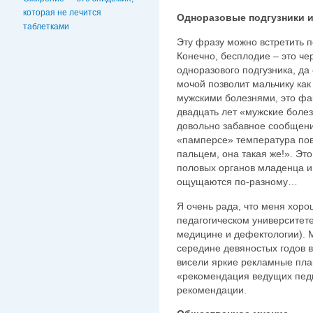
которая не лечится
Одноразовые подгузники 
таблетками
Эту фразу можно встретить 
Конечно, бесплодие – это ч
одноразового подгузника, да
мочой позволит мальчику ка
мужскими болезнями, это фа
двадцать лет «мужские боле
довольно забавное сообщение
«памперсе» температура по
пальцем, она такая же!». Это
половых органов младенца и
ощущаются по-разному…
Я очень рада, что меня хор
педагогическом университете
медицине и дефектологии). М
середине девяностых годов в
висели яркие рекламные пла
«рекомендация ведущих педи
рекомендации.