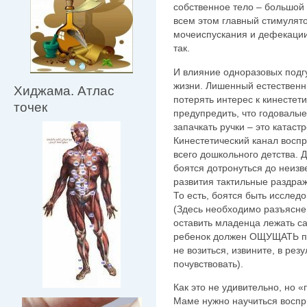
собственное тело – большой
всем этом главный стимулят
мочеиспускания и дефекации
так.
И влияние одноразовых подгу
жизни. Лишенный естествен
Хиджама. Атлас
потерять интерес к кинестет
точек
предупредить, что годовалы
запачкать ручки – это катаст
Кинестетический канал восп
всего дошкольного детства. 
боятся дотронуться до неизв
развития тактильные раздра
То есть, боятся быть исслед
(Здесь необходимо разъясне
оставить младенца лежать са
ребенок должен ОЩУЩАТЬ пр
не возиться, извините, в рез
почувствовать).
Как это не удивительно, но
Маме нужно научиться воспр