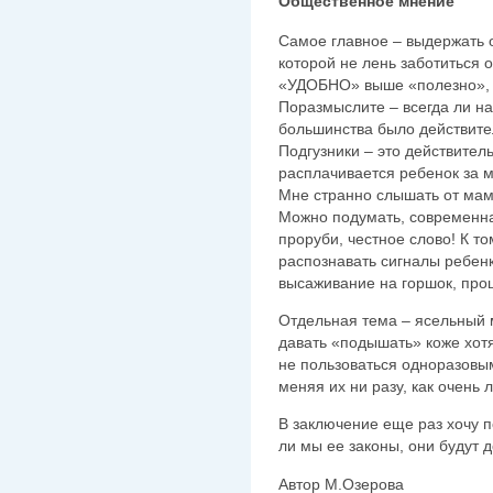
Общественное мнение
Самое главное – выдержать 
которой не лень заботиться о
«УДОБНО» выше «полезно», ч
Поразмыслите – всегда ли н
большинства было действит
Подгузники – это действител
расплачивается ребенок за 
Мне странно слышать от мам:
Можно подумать, современна
проруби, честное слово! К то
распознавать сигналы ребенк
высаживание на горшок, прош
Отдельная тема – ясельный 
давать «подышать» коже хотя
не пользоваться одноразовы
меняя их ни разу, как очень 
В заключение еще раз хочу п
ли мы ее законы, они будут д
Автор М.Озерова