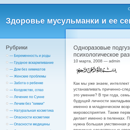
О
Здоровье мусульманки и ее с
Рубрики
Одноразовые подгуз
психологическое раз
— Беременность и роды
10 марта, 2008 — admin
— Грудное вскармливание
— Дом без химикатов
— Женские проблемы
Как мы уже знаем, интеллект
— Забота о ребенке
устанавливать причинно-сле
— Колдовство, сглаз
это умение? В три года, сем
— Лечение по Сунне
будущей личности закладыва
— Лечим без "химии"
именно в младенческом воз
— Натуральная косметика
мировосприятия. Также пер
— Опасности косметики
делает именно в пеленках. П
нужна большая умственная р
— Опасности медицины
причинно-следственные связ