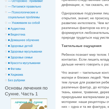
— Осторожно : прививки!
дефекации, и, так сказать, их
— Питаемся правильно
— Психологические и
Одноразовые подгузники лиш
cоциальные проблемы
открытия, значит, не происх
развитию интеллекта. Чем м
— Ухаживаем за собой
различных факторов на его р
■ Аудиотека
формируется любознательный
■ Видеотека
природе трудиться над умст
■ Домашнее обучение
Тактильные ощущения
■ Здоровье детей
■ Здоровье мусульманки
Ребенок познает мир телом.
■ Здоровье семьи
контактах. Если лишить мла
■ Красота мусульманки
дальше нечего говорить о ра
■ Фатавы
Что значит – тактильные конт
■ Хиджама
матери и близких людей. Чем
Без рубрики
тем лучше для развития ребе
различных фактур, до которы
Основы лечения по
ткань, камни, травинки, дере
Сунне. Часть 1
природными материалами ра
моторики: наши рецепторы о
них – одна и та же фактура,