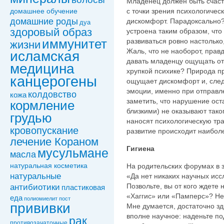
Младенец должен быть счаст
домашнее обучение
с точки зрения психологичес
домашние роды
дискомфорт. Парадоксально
дуа
здоровый образ
устроена таким образом, чт
иммунитет
развиваться ровно настолько
жизни
Жаль, что не наоборот, прав
исламская
давать младенцу ощущать от
медицина
хрупкой психике? Природа 
канцерогены
ощущает дискомфорт и, след
эмоции, именно при отправл
колдовствo
кожа
заметить, что нарушение ост
кормление
близкими) не оказывают тако
грудью
наносят психологическую тр
кровопускание
развитие происходит наибол
лечение Кораном
Гигиена
мусульмане
масла
натуральная косметика
На родительских форумах в 
натуральные
«Да нет никаких научных исс
Позвольте, вы от кого ждете
антибиотики
пластиковая
«Хаггис» или «Памперс»? Не
еда
полиомиелит
пост
прививки
Мне думается, достаточно зд
вполне научное: наденьте п
рак
противозачаточные