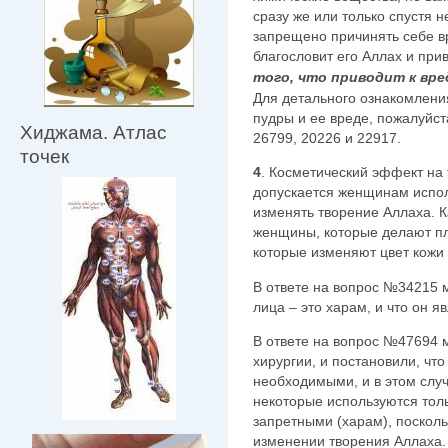
сразу же или только спустя 
запрещено причинять себе вр
благословит его Аллах и прив
того, что приводит к вре
Для детального ознакомлени
пудры и ее вреде, пожалуйст
Хиджама. Атлас
26799, 20226 и 22917.
точек
4
. Косметический эффект на
допускается женщинам испол
изменять творение Аллаха. К
женщины, которые делают пла
которые изменяют цвет кожи 
В ответе на вопрос №34215 
лица – это харам, и что он 
В ответе на вопрос №47694 
хирургии, и постановили, чт
необходимыми, и в этом слу
некоторые используются толь
запретными (харам), поскол
изменении творения Аллаха.