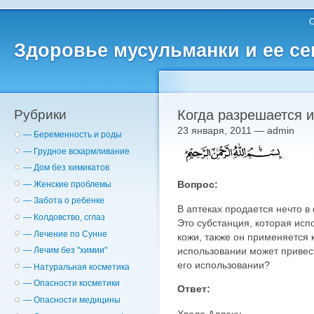
О
Здоровье мусульманки и ее с
Рубрики
Когда разрешается и
23 января, 2011 — admin
— Беременность и роды
— Грудное вскармливание
— Дом без химикатов
Вопрос:
— Женские проблемы
— Забота о ребенке
В аптеках продается нечто 
— Колдовство, сглаз
Это субстанция, которая ис
— Лечение по Сунне
кожи, также он применяется 
использовании может привест
— Лечим без "химии"
его использовании?
— Натуральная косметика
— Опасности косметики
Ответ:
— Опасности медицины
Хвала Аллаху.