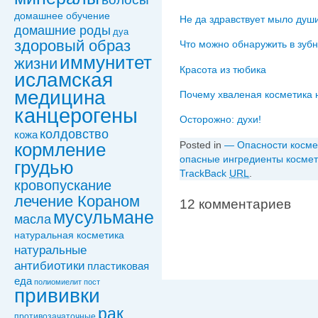
домашнее обучение
Не да здравствует мыло душ
домашние роды
дуа
здоровый образ
Что можно обнаружить в зубн
иммунитет
жизни
Красота из тюбика
исламская
медицина
Почему хваленая косметика н
канцерогены
Осторожно: духи!
колдовствo
кожа
Posted in
— Опасности косме
кормление
опасные ингредиенты космет
грудью
TrackBack
URL
.
кровопускание
лечение Кораном
12 комментариев
мусульмане
масла
натуральная косметика
натуральные
антибиотики
пластиковая
еда
полиомиелит
пост
прививки
рак
противозачаточные