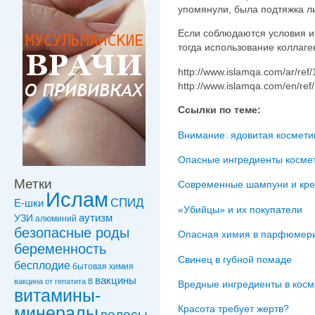
упомянули, была подтяжка л
Если соблюдаются условия и
тогда использование коллаге
http://www.islamqa.com/ar/ref
http://www.islamqa.com/en/ref
Ссылки по теме:
Внимание: ядовитая космети
Опасные ингредиенты космет
Метки
Современные шампуни и крем
Ислам
СПИД
Е-шки
«Убийцы» и их покупатели
УЗИ
аутизм
алюминий
безопасные роды
Опасная химия в парфюмери
беременность
Свинец в губной помаде
бесплодие
бытовая химия
вакцины
вакцинa от гепатита В
Вредные ингредиенты в косм
витамины-
минералы
Красота требует жертв?
волосы