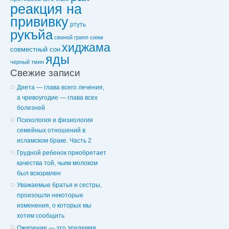
реакция на
прививку
ртуть
рукъйа
свиной грипп
сиям
хиджама
совместный сон
яды
черный тмин
Свежие записи
Диета — глава всего лечения,
а чревоугодие — глава всех
болезней
Психология и физиология
семейных отношений в
исламском браке. Часть 2
Грудной ребенок приобретает
качества той, чьим молоком
был вскормлен
Уважаемые братья и сестры,
произошли некоторые
изменения, о которых мы
хотим сообщить
Ожирение — это эпидемия,