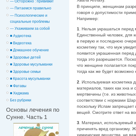
— Осторожно : прививки!
В принципе, женщинам разре
— Питаемся правильно
говоря о допустимости прим
— Психологические и
Например:
cоциальные проблемы
1
. Нельзя украшаться перед
— Ухаживаем за собой
Единственный человек, для 
■ Аудиотека
в первую и последнюю очеред
■ Видеотека
косметику так, что муж увид
■ Домашнее обучение
появится украшенная перед
■ Здоровье детей
тогда это разрешается. Поск
■ Здоровье мусульманки
что женщине полагается пок
тогда как же будет возможно
■ Здоровье семьи
■ Красота мусульманки
2
. Используемая косметика 
■ Фатавы
материалов, таких как хна и
■ Хиджама
мертвечины (т.е. из животны
соответствии с нормами Шар
Без рубрики
поскольку Ислам запрещает 
Основы лечения по
вещей. Смотрите ответ на в
Сунне. Часть 1
3
. Материал, используемый в
причинять вред организму. 
химические вещества, не ва