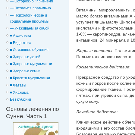
— Осторожно : прививки!
— Питаемся правильно
Витамины, микроэлементы, о
— Психологические и
масло богато витаминами А 
cоциальные проблемы
уступает лишь маслу Шиповн
кислотами и фитостеролами, 
— Ухаживаем за собой
1-6% — каротиноидов, алкано
■ Аудиотека
витаминов, 24 минерала и 18
■ Видеотека
■ Домашнее обучение
Жирные кислоты
: Пальмити
Пальмитолеиновая кислота 
■ Здоровье детей
■ Здоровье мусульманки
Косметическое действие
:
■ Здоровье семьи
Прекрасное средство по ухо
■ Красота мусульманки
кожный покров после солнеч
■ Фатавы
формирование тканей. Проти
■ Хиджама
пятнах, при угревой сыпи, д
Без рубрики
сухую кожу.
Основы лечения по
Лечебное действие
:
Сунне. Часть 1
Клиническое действие облепи
входящими в его состав био
Благодаря наличию бета-сит