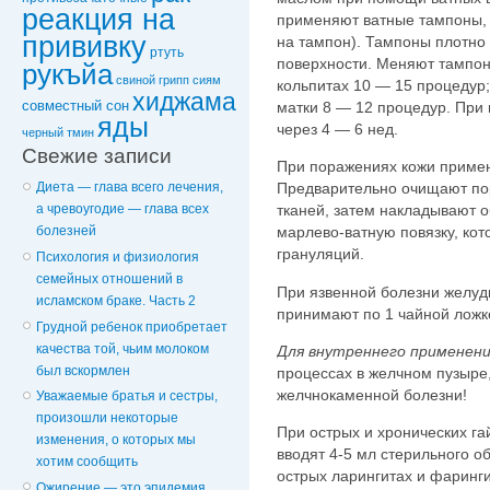
реакция на
применяют ватные тампоны,
прививку
на тампон). Тампоны плотно
ртуть
поверхности. Меняют тампон
рукъйа
свиной грипп
сиям
кольпитах 10 — 15 процедур;
хиджама
совместный сон
матки 8 — 12 процедур. При
яды
через 4 — 6 нед.
черный тмин
Свежие записи
При поражениях кожи примен
Предварительно очищают пор
Диета — глава всего лечения,
тканей, затем накладывают 
а чревоугодие — глава всех
марлево-ватную повязку, ко
болезней
грануляций.
Психология и физиология
семейных отношений в
При язвенной болезни желуд
исламском браке. Часть 2
принимают по 1 чайной ложке
Грудной ребенок приобретает
качества той, чьим молоком
Для внутреннего применен
был вскормлен
процессах в желчном пузыре
желчнокаменной болезни!
Уважаемые братья и сестры,
произошли некоторые
При острых и хронических г
изменения, о которых мы
вводят 4-5 мл стерильного о
хотим сообщить
острых ларингитах и фаринг
Ожирение — это эпидемия,