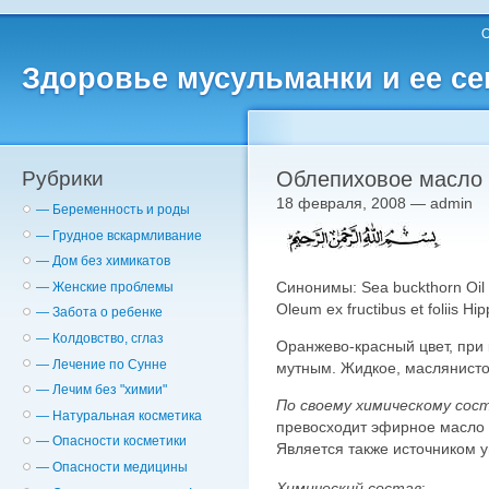
О
Здоровье мусульманки и ее с
Рубрики
Облепиховое масло 
18 февраля, 2008 — admin
— Беременность и роды
— Грудное вскармливание
— Дом без химикатов
Синонимы: Sea buckthorn Oil 
— Женские проблемы
Oleum ex fructibus et foliis H
— Забота о ребенке
— Колдовство, сглаз
Оранжево-красный цвет, при
— Лечение по Сунне
мутным. Жидкое, маслянисто
— Лечим без "химии"
По своему химическому сос
— Натуральная косметика
превосходит эфирное масло 
— Опасности косметики
Является также источником 
— Опасности медицины
Химический состав
: