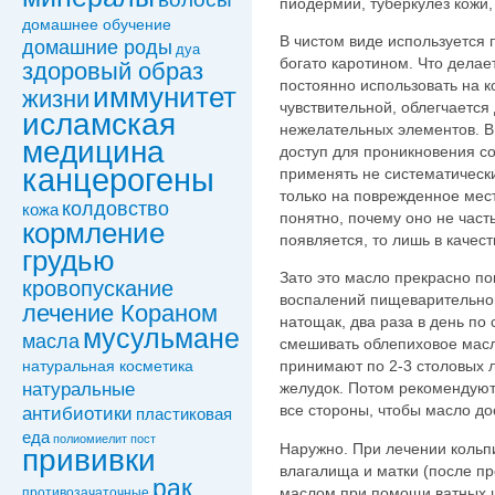
пиодермии, туберкулез кожи,
домашнее обучение
В чистом виде используется 
домашние роды
дуа
богато каротином. Что делае
здоровый образ
постоянно использовать на к
иммунитет
жизни
чувствительной, облегчается
исламская
нежелательных элементов. В
медицина
доступ для проникновения с
канцерогены
применять не систематически,
только на поврежденное мест
колдовствo
кожа
понятно, почему оно не часты
кормление
появляется, то лишь в качес
грудью
Зато это масло прекрасно по
кровопускание
воспалений пищеварительног
лечение Кораном
натощак, два раза в день по
мусульмане
масла
смешивать облепиховое масл
принимают по 2-3 столовых л
натуральная косметика
натуральные
желудок. Потом рекомендуют 
все стороны, чтобы масло до
антибиотики
пластиковая
еда
полиомиелит
пост
Наружно. При лечении кольп
прививки
влагалища и матки (после п
рак
маслом при помощи ватных ш
противозачаточные