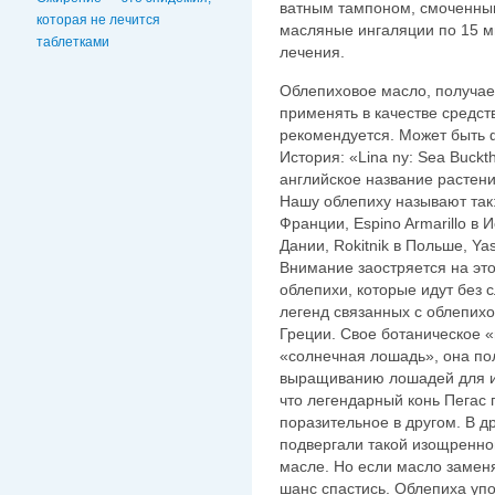
ватным тампоном, смоченным
которая не лечится
масляные ингаляции по 15 ми
таблетками
лечения.
Облепиховое масло, получае
применять в качестве средст
рекомендуется. Может быть ф
История: «Lina ny: Sea Buckt
английское название расте
Нашу облепиху называют так:
Франции, Espino Armarillo в 
Дании, Rokitnik в Польше, Ya
Внимание заостряется на это
облепихи, которые идут без с
легенд связанных с облепихо
Греции. Свое ботаническое «
«солнечная лошадь», она пол
выращиванию лошадей для ип
что легендарный конь Пегас 
поразительное в другом. В д
подвергали такой изощренно
масле. Но если масло замен
шанс спастись. Облепиха упо