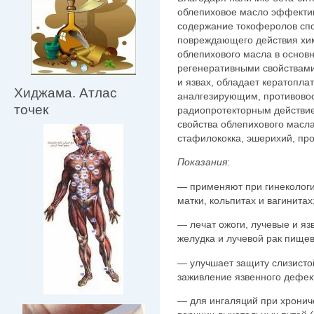
облепиховое масло эффектив
содержание токоферолов спо
повреждающего действия хим
облепихового масла в основ
регенеративными свойствами.
и язвах, обладает кератопл
Хиджама. Атлас
аналгезирующим, противово
точек
радиопротекторным действи
свойства облепихового масла
стафилококка, эшерихий, про
Показания
:
— применяют при гинекологи
матки, кольпитах и вагинитах
— лечат ожоги, лучевые и яз
желудка и лучевой рак пище
— улучшает защиту слизистой
заживление язвенного дефек
— для ингаляций при хронич