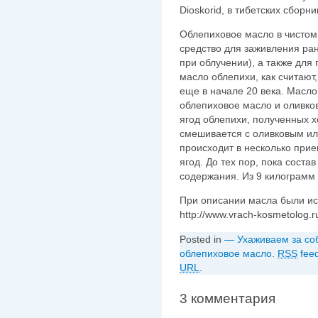
Dioskorid, в тибетских сборни
Облепиховое масло в чистом
средство для заживления ран
при облучении), а также для
масло облепихи, как считаю
еще в начале 20 века. Масло
облепиховое масло и оливко
ягод облепихи, полученных 
смешивается с оливковым и
происходит в несколько прие
ягод. До тех пор, пока состав
содержания. Из 9 килограмм
При описании масла были ис
http://www.vrach-kosmetolog.r
Posted in
— Ухаживаем за со
облепиховое масло
.
RSS
feed
URL
.
3 комментария