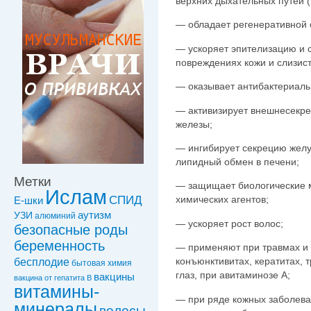
верхних дыхательных путей (
— обладает регенеративной 
— ускоряет эпителизацию и 
повреждениях кожи и слизис
— оказывает антибактериаль
— активизирует внешнесекр
железы;
— ингибирует секрецию желу
липидный обмен в печени;
Метки
— защищает биологические 
Ислам
СПИД
химических агентов;
Е-шки
УЗИ
аутизм
алюминий
— ускоряет рост волос;
безопасные роды
беременность
— применяют при травмах и 
конъюнктивитах, кератитах, 
бесплодие
бытовая химия
глаз, при авитаминозе А;
вакцины
вакцинa от гепатита В
витамины-
— при ряде кожных заболева
минералы
волосы